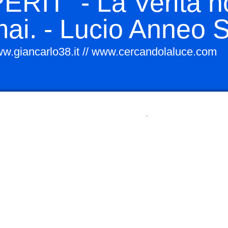
ERIT "- La Verità 
mai. - Lucio Anne
diana
w.giancarlo38.it // www.cercandolaluce.com
A FEMMINILE NELLO GNOSTICISMO
onti sumeri
rio
rlo
*
n italiano