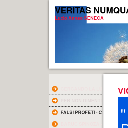
VERITAS NUMQUAM 
Lucio Anneo SENECA
*
V
CERCANDO LA LUCE DELLA V
PER NON DIMENTICARE
FALSI PROFETI - CHI SONO ?
BARUC SPINOZA - Filosofo ol