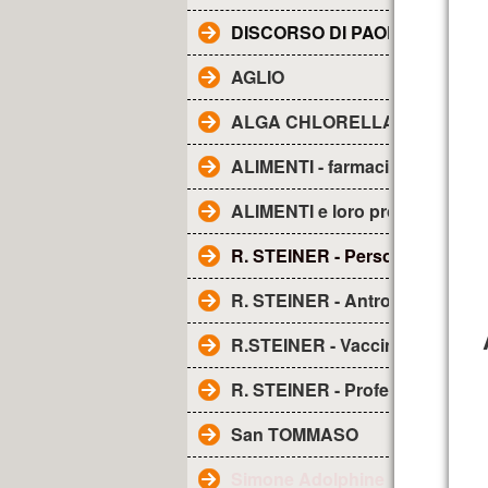
DISCORSO DI PAOLO ALL'AE
AGLIO
ALGA CHLORELLA - Proprietà
ALIMENTI - farmacia naturale
ALIMENTI e loro proprietà
R. STEINER - Personaggio
R. STEINER - Antroposofia
R.STEINER - Vaccini
R. STEINER - Profezia sui vacci
San TOMMASO
Simone Adolphine Weil