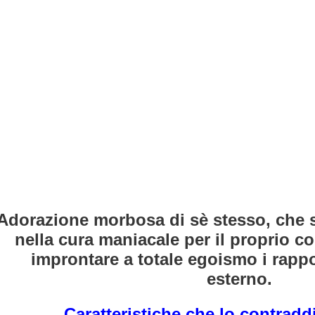
ROPAGO DI ATENE
Adorazione morbosa di sè stesso, che s
nella cura maniacale per il proprio c
ni.
improntare a totale egoismo i rapp
esterno.
Caratteristiche che lo contrad