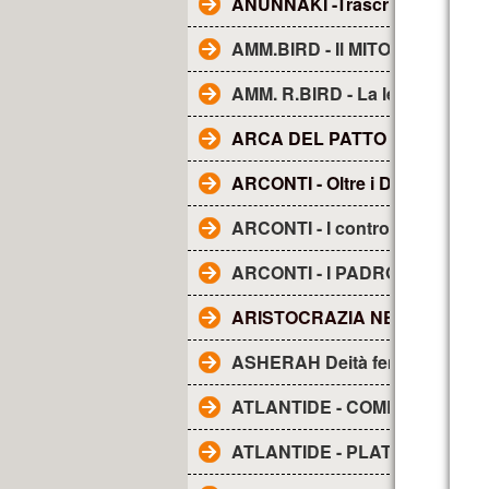
ANUNNAKI -Trascrizione dal fi
AMM.BIRD - Il MITO della TE
AMM. R.BIRD - La leggenda d
ARCA DEL PATTO O DELL'A
ARCONTI - Oltre i Demoni e gli
ARCONTI - I controllori segreti
ARCONTI - I PADRONI DEL M
ARISTOCRAZIA NERA. La..
ASHERAH Deità femminile
ATLANTIDE - COME I RE DIV
ATLANTIDE - PLATONE