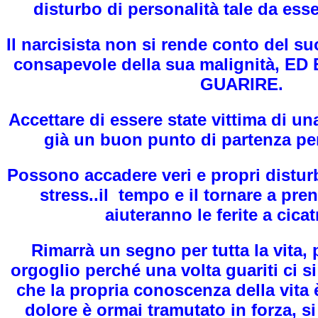
lmato
disturbo di personalità tale da esse
RRA CAVA
Il narcisista non si rende conto del s
ella TERRA CAVA
consapevole della sua malignità, E
GUARIRE.
LLEANZA
Accettare di essere state vittima di u
 Angeli
già un buon punto di partenza per
 della razza umana
Possono accadere veri e propri disturb
ONDO
stress..il tempo e il tornare a pre
aiuteranno le ferite a cicat
Rimarrà un segno per tutta la vita,
ENTARONO DEI
orgoglio perché una volta guariti ci 
che la propria conoscenza della vita 
dolore è ormai tramutato in forza, 