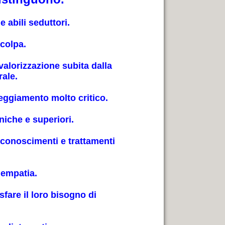
 e abili seduttori.
 colpa.
alorizzazione subita dalla
rale.
teggiamento molto critico.
niche e superiori.
riconoscimenti e trattamenti
 empatia.
fare il loro bisogno di