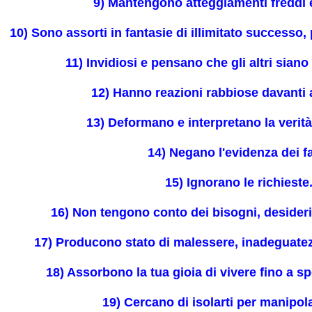
9) Mantengono atteggiamenti freddi e
10) Sono assorti in fantasie di illimitato successo, 
11) Invidiosi e pensano che gli altri siano 
inamento
12) Hanno reazioni rabbiose davanti a
13) Deformano e interpretano la verit
UNZIONI
14) Negano l'evidenza dei fa
15) Ignorano le richieste
RISTICHE E FUNZIONI
16) Non tengono conto dei bisogni, desideri 
17) Producono stato di malessere, inadeguate
18) Assorbono la tua gioia di vivere fino a s
GUE
19) Cercano di isolarti per manipol