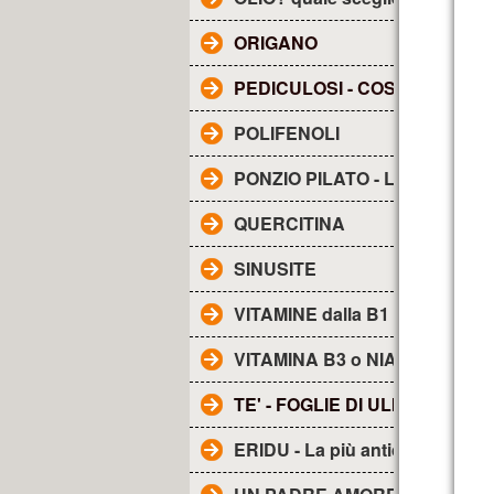
ORIGANO
PEDICULOSI - COS'E'?
POLIFENOLI
PONZIO PILATO - Lettera a TI
QUERCITINA
SINUSITE
VITAMINE dalla B1 alla B17
VITAMINA B3 o NIACINA
TE' - FOGLIE DI ULIVO
ERIDU - La più antica città de