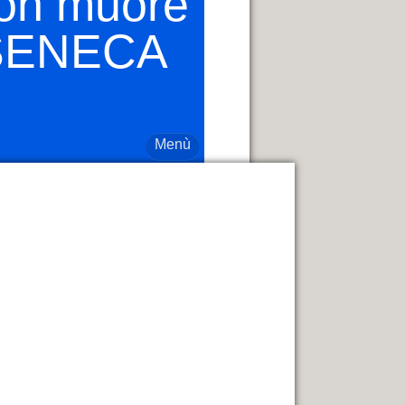
non muore
o SENECA
Menù