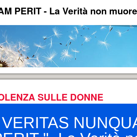
PERIT - La Verità non muore 
IOLENZA SULLE DONNE
ERITA'.
" VERITAS NUNQU
andese