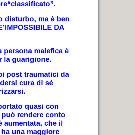
re“classificato”.
uo disturbo, ma è ben
D E’IMPOSSIBILE DA
na persona malefica è
 la guarigione.
i post traumatici da
ndersi cura di sé
rizzarsi.
 portato quasi con
si può rendere conto
è aumentata, che il
si ha una maggiore