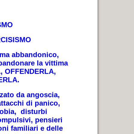
SMO
RCISISMO
uma abbandonico,
bbandonare la vittima
A, OFFENDERLA,
ERLA.
zzato da angoscia,
attacchi di panico,
obia, disturbi
mpulsivi, pensieri
ni familiari e delle