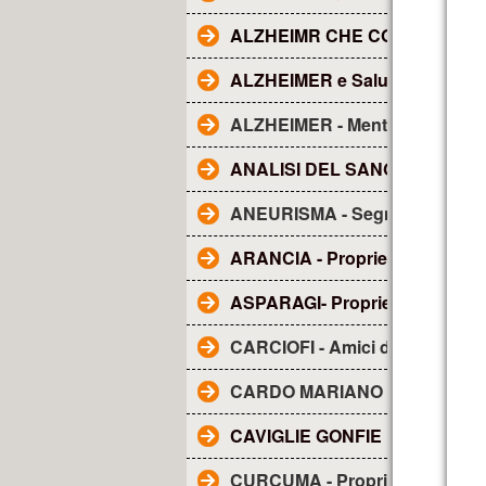
ALZHEIMR CHE COS'E'?
ALZHEIMER e Salute dentale
ALZHEIMER - Mentolo
ANALISI DEL SANGUE - Tutto q
ANEURISMA - Segnali
ARANCIA - Proprietà
ASPARAGI- Proprietà
CARCIOFI - Amici del fegato
CARDO MARIANO - sue propri
CAVIGLIE GONFIE
CURCUMA - Proprietà