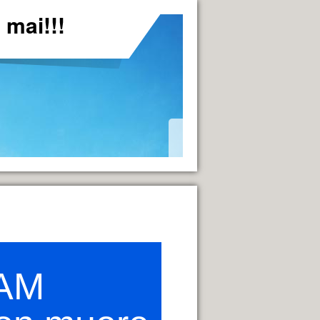
mai!!!
*
*
AM