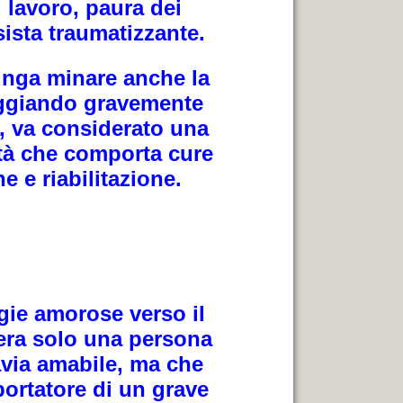
l lavoro, paura dei
sista traumatizzante.
unga minare anche la
neggiando gravemente
, va considerato una
ità che comporta cure
e e riabilitazione.
gie amorose verso il
era solo una persona
tavia amabile, ma che
portatore di un grave