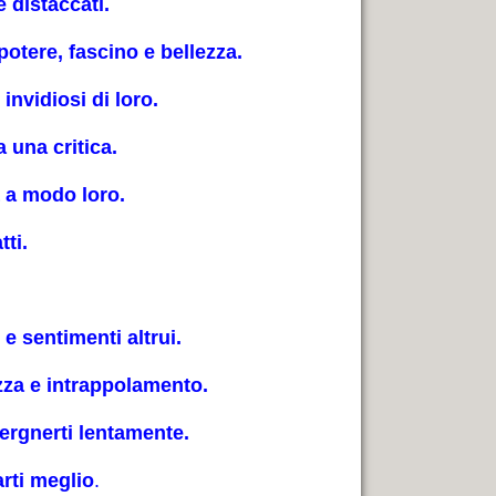
 distaccati.
potere, fascino e bellezza.
invidiosi di loro.
 una critica.
à a modo loro.
tti.
.
e sentimenti altrui.
zza e intrappolamento.
pergnerti lentamente.
arti meglio
.