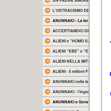
UN PADRE AMOREVOLE -
L'OSTRACISMO DEI TG
ANUNNAKI - La terra degli......
ACCERTIAMOCI DELLE COSE
ALIENI e "HOMO SAPIENS"
ALIENI "EBE" o "EBENS"-
ALIENI NELLA MITOLOGIA
ALIENI - 5 milioni FRA NOI
ANUNNAKI nella lett. religiosa
ANUNNAKI - l'ingegneria genet
ANUNNAKI e Governo Ombra