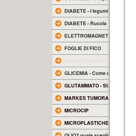
DIABETE - I legumi
DIABETE - Rucola
ELETTROMAGNETISMO - Inqu
FOGLIE DI FICO
GHIANDOLA PINEALE - SUE F
GLICEMIA - Come abbassarla
GLUTAMMATO - SUE CARATTE
MARKES TUMORALI
MICROCIP
MICROPLASTICHE NEL SAN
OLIO? quale scegliere?