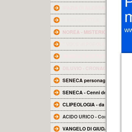
P
IPAZIA DI ALESSANDRIA
CAPO SEATTLE - Saggezza In
ww
NOREA - MISTERIOSA FIGUR
" VOCE di POPOLO "
MOMENTI POETICI
DILUVIO - CRONACA - Dai racc
 UN NARCISISTA
SENECA personaggio e Glossa
SENECA - Cenni della sua vita
CLIPEOLOGIA - da WIKIPEDIA
ACIDO URICO - Come abbassa
VANGELO DI GIUDA - Tradotto i