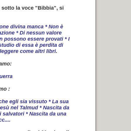
 sotto la voce "Bibbia", si
ione divina manca * Non è
razione * Di nessun valore
on possono essere provati * I
tudio di essa è perdita di
leggere come altri libri
.
iamo:
guerra
amo :
che egli sia vissuto * La sua
esù nel Talmud * Nascita da
i salvatori * Nascita da una
c....