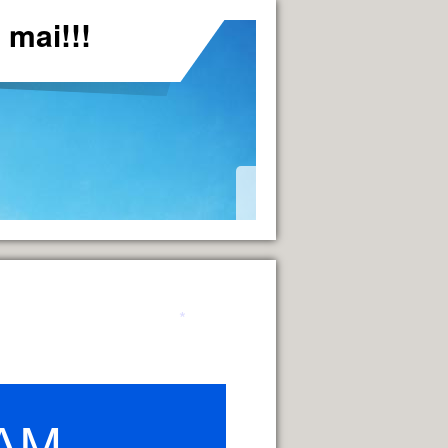
*
mai!!!
AM