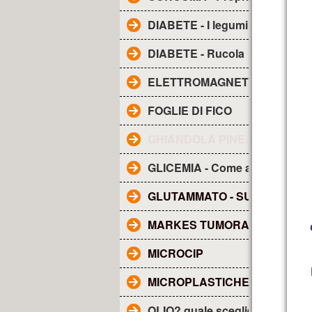
DIABETE - I legumi
DIABETE - Rucola
ELETTROMAGNETISMO - Inqu
FOGLIE DI FICO
GHIANDOLA PINEALE - SUE F
GLICEMIA - Come abbassarla
GLUTAMMATO - SUE CARATTE
MARKES TUMORALI
MICROCIP
MICROPLASTICHE NEL SAN
OLIO? quale scegliere?