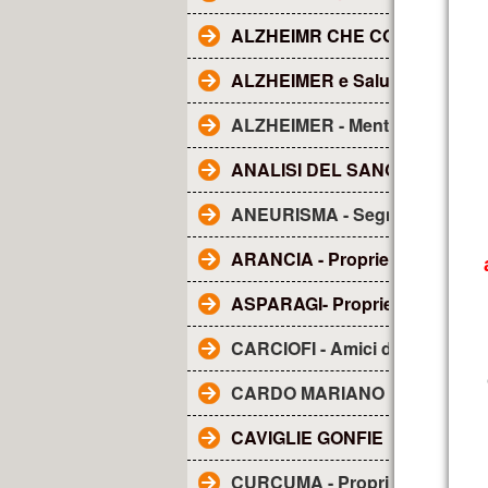
ALZHEIMR CHE COS'E'?
ALZHEIMER e Salute dentale
ALZHEIMER - Mentolo
ANALISI DEL SANGUE - Tutto q
ANEURISMA - Segnali
ARANCIA - Proprietà
ASPARAGI- Proprietà
CARCIOFI - Amici del fegato
CARDO MARIANO - sue propri
CAVIGLIE GONFIE
CURCUMA - Proprietà