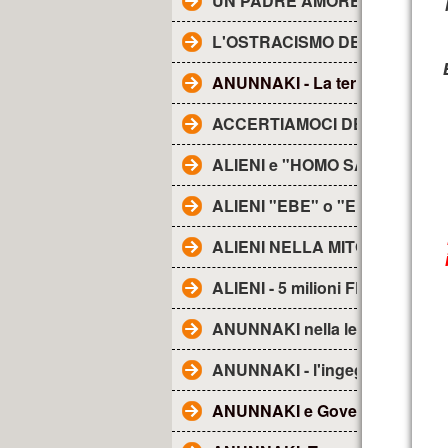
UN PADRE AMOREVOLE -
L'OSTRACISMO DEI TG
ANUNNAKI - La terra degli......
ACCERTIAMOCI DELLE COSE
ALIENI e "HOMO SAPIENS"
ALIENI "EBE" o "EBENS"-
ALIENI NELLA MITOLOGIA
ALIENI - 5 milioni FRA NOI
ANUNNAKI nella lett. religiosa
ANUNNAKI - l'ingegneria genet
ANUNNAKI e Governo Ombra