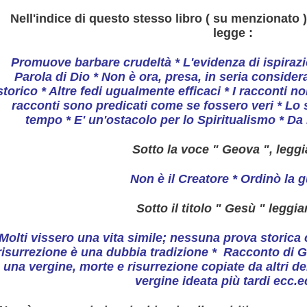
Nell'indice di questo stesso libro ( su menzionato )
legge :
Promuove barbare crudeltà * L'evidenza di ispiraz
Parola di Dio * Non è ora, presa, in seria conside
storico * Altre fedi ugualmente efficaci * I racconti n
racconti sono predicati come se fossero veri * Lo s
BERIO
tempo * E' un'ostacolo per lo Spiritualismo * Da 
Sotto la voce " Geova ", legg
Non è il Creatore * Ordinò la 
Sotto il titolo " Gesù " leggi
Molti vissero una vita simile; nessuna prova storica 
risurrezione è una dubbia tradizione *
Racconto di G
una vergine, morte e risurrezione copiate da altri de
l mondo
vergine ideata più tardi ecc.ec