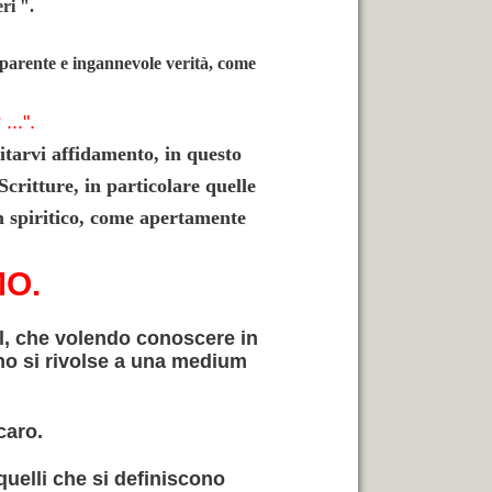
ri ".
pparente e ingannevole verità, come
...".
tarvi affidamento, in questo
Scritture, in particolare quelle
 spiritico, come apertamente
MO.
l, che volendo conoscere in
no si rivolse a una medium
caro.
 quelli che si definiscono