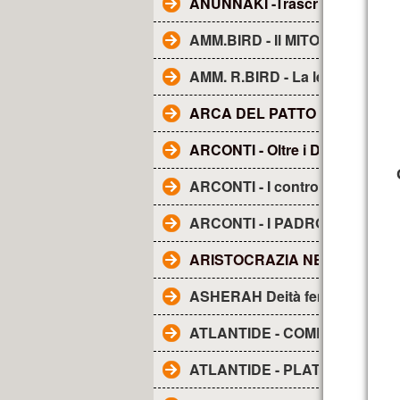
ANUNNAKI -Trascrizione dal fi
AMM.BIRD - Il MITO della TE
AMM. R.BIRD - La leggenda d
ARCA DEL PATTO O DELL'A
ARCONTI - Oltre i Demoni e gli
ARCONTI - I controllori segreti
ARCONTI - I PADRONI DEL M
ARISTOCRAZIA NERA. La..
ASHERAH Deità femminile
ATLANTIDE - COME I RE DIV
ATLANTIDE - PLATONE