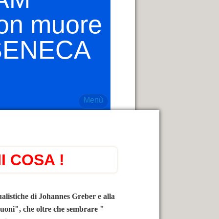
*
non muore
o SENECA
Menù
I COSA !
ualistiche di Johannes Greber e alla
buoni", che oltre che sembrare "