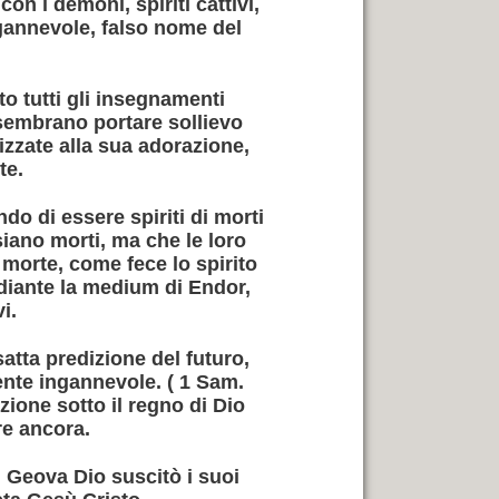
n i demoni, spiriti cattivi,
ngannevole, falso nome del
to tutti gli insegnamenti
he sembrano portare sollievo
rizzate alla sua adorazione,
te.
do di essere spiriti di morti
iano morti, ma che le loro
morte, come fece lo spirito
ediante la medium di Endor,
i.
atta predizione del futuro,
ente ingannevole. ( 1 Sam.
zione sotto il regno di Dio
re ancora.
, Geova Dio suscitò i suoi