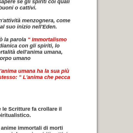
pere se gli spiriti coi quali
uoni o cattivi.
 un'attività menzognera, come
al suo inizio nell'Eden.
ò la parola
" Immortalismo
anica con gli spiriti, lo
rtalità dell'anima umana,
 corpo umano
l'anima umana ha la sua più
stesso: " L'anima che pecca
e Scritture fa crollare il
itualistico.
 anime immortali di morti