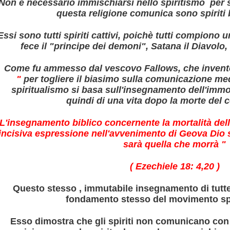
Non è necessario immischiarsi nello spiritismo per sa
questa religione comunica sono spiriti b
Essi sono tutti spiriti cattivi, poichè tutti compiono
fece il "principe dei demoni", Satana il Diavolo, 
 INSEGNATE
Come fu ammesso dal vescovo Fallows, che invent
"
per togliere il biasimo sulla comunicazione medi
spiritualismo si basa sull'insegnamento dell'immo
quindi di una vita dopo la morte del
L'insegnamento biblico concernente la mortalità del
incisiva espressione nell'avvenimento di Geova Dio 
sarà quella che morrà "
( Ezechiele 18: 4,20 )
Questo stesso , immutabile insegnamento di tutte l
ica
fondamento stesso del movimento spir
Esso dimostra che gli spiriti non comunicano con