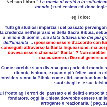
Nel suo libbro
"
La roccia di verità o lo spitualism
mondo.
( tredicesima edizione ingle
egli dice:
" Tutti gli studiosi imparziali del passato pervengo
inamento
la credenza nell'ispirazione della Sacra Bibbia, sebb
a milioni di uomini,
sia stata tuttavia uno dei più g
dell'umanità
...
(possiamo essere d'accordo con lui n
UNZIONI
conseguiti attraverso la Santa Inquisizione; ma poi
doveva essere chiamata" Santa" ? Non sarebbe pi
maledizione di Dio sul genere um
RISTICHE E FUNZIONI
Come sarebbe stata diversa gran parte del mondo se
ritenuta ispirata, e quanto più felice sarà la cr
considereranno la Bibbia come altri, ammirandone la
suoi sbagli e le sue falsità
Di fronte agli errori del passato e ai delitti e atroc
GUE
fondatore, oggi la Chiesa dovrebbe essere umile
arrogante e reazionaria. ( pag. 1