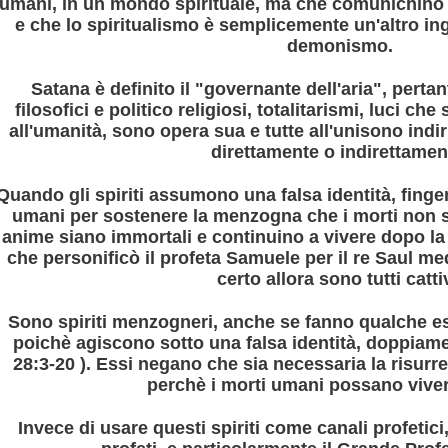
lmato
umani, in un mondo spirituale, ma che comunichino co
e che lo spiritualismo è semplicemente un'altro i
RRA CAVA
demonismo.
ella TERRA CAVA
Satana è definito il "governante dell'aria", pertan
filosofici e politico religiosi, totalitarismi, luci c
LLEANZA
all'umanità, sono opera sua e tutte all'unisono indi
direttamente o indirettamen
 Angeli
Quando gli spiriti assumono una falsa identità, fingen
 della razza umana
umani per sostenere la menzogna che i morti non s
anime siano immortali e continuino a vivere dopo la 
ONDO
che personificò il profeta Samuele per il re Saul m
certo allora sono tutti cattiv
Sono spiriti menzogneri, anche se fanno qualche es
poichè agiscono sotto una falsa identità, doppiam
28:3-20 ). Essi negano che sia necessaria la risurre
ENTARONO DEI
perchè i morti umani possano vive
Invece di usare questi spiriti come canali profetici