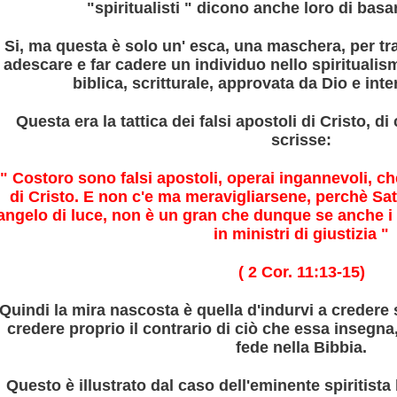
"spiritualisti " dicono anche loro di basa
Si, ma questa è solo un' esca, una maschera, per tra
adescare e far cadere un individuo nello spiritual
biblica, scritturale, approvata da Dio e int
Questa era la tattica dei falsi apostoli di Cristo, di
uello che c'è da sapere
scrisse:
" Costoro sono falsi apostoli, operai ingannevoli, ch
di Cristo. E non c'e ma meravigliarsene, perchè Sat
angelo di luce, non è un gran che dunque se anche i 
in ministri di giustizia "
( 2 Cor. 11:13-15)
Quindi la mira nascosta è quella d'indurvi a creder
età
credere proprio il contrario di ciò che essa insegna,
fede nella Bibbia.
Questo è illustrato dal caso dell'eminente spiritista 