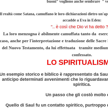
buoni" vogliono anche sembrare " ve
ROPAGO DI ATENE
Il realtà come Satana, camuffano le loro dichiarazioni dietro un'a
accadde a Eva in Eden:
".. è così che Dio vi ha detto ? 
La loro menzogna è abilmente camuffata tanto da eserci
caso, anche per l'interpretazione e traduzione delle Sacre 
del Nuovo Testamento, da lui effettuata tramite medium
confessato.
LO SPIRITUALIS
Un esempio storico e biblico è rappresentato da Sau
anticipo determinati avvenimenti che lo riguardava
spiritica.
ni.
Un passo che gli costò molto 
Quello di Saul fu un contatto spiritico, purtroppo