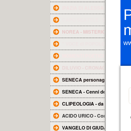
IPAZIA DI ALESSANDRIA
P
CAPO SEATTLE - Saggezza In
NOREA - MISTERIOSA FIGUR
ww
" VOCE di POPOLO "
MOMENTI POETICI
DILUVIO - CRONACA - Dai racc
SENECA personaggio e Glossa
SENECA - Cenni della sua vita
CLIPEOLOGIA - da WIKIPEDIA
ACIDO URICO - Come abbassa
VANGELO DI GIUDA - Tradotto i