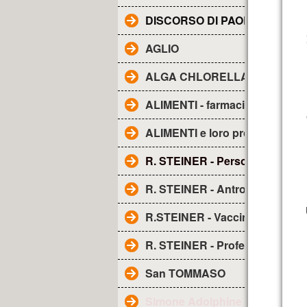
DISCORSO DI PAOLO ALL'AE
AGLIO
ALGA CHLORELLA - Proprietà
ALIMENTI - farmacia naturale
ALIMENTI e loro proprietà
R. STEINER - Personaggio
R. STEINER - Antroposofia
R.STEINER - Vaccini
R. STEINER - Profezia sui vacci
San TOMMASO
Simone Adolphine Weil