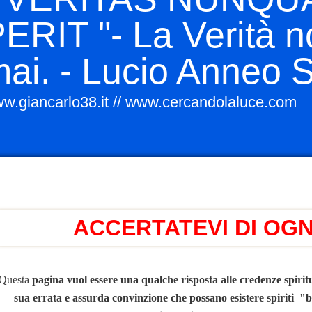
ERIT "- La Verità 
diana
*
mai. - Lucio Anne
A FEMMINILE NELLO GNOSTICISMO
w.giancarlo38.it // www.cercandolaluce.com
onti sumeri
rio
ACCERTATEVI DI OGN
rlo
Questa
pagina vuol essere una qualche risposta alle credenze spirit
sua errata e assurda convinzione che possano esistere spiriti "
n italiano