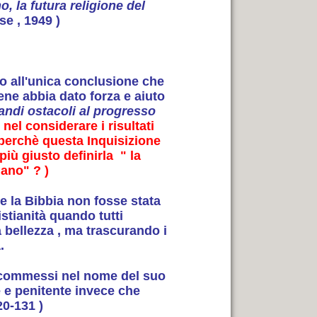
o, la futura religione del
se , 1949 )
no all'unica conclusione che
ene abbia dato forza e aiuto
randi ostacoli al progresso
el considerare i risultati
 perchè questa Inquisizione
ù giusto definirla " la
ano" ? )
 la Bibbia non fosse stata
istianità quando tutti
 bellezza , ma trascurando i
.
ità commessi nel nome del suo
 e penitente invece che
20-131 )