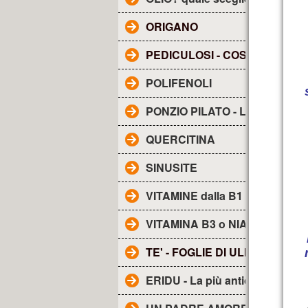
ORIGANO
PEDICULOSI - COS'E'?
POLIFENOLI
PONZIO PILATO - Lettera a TI
QUERCITINA
SINUSITE
VITAMINE dalla B1 alla B17
VITAMINA B3 o NIACINA
TE' - FOGLIE DI ULIVO
ERIDU - La più antica città de