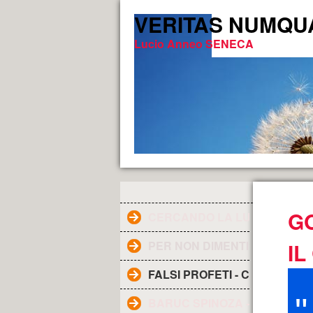
VERITAS NUMQUAM 
Lucio Anneo SENECA
*
G
CERCANDO LA LUCE DELLA V
PER NON DIMENTICARE
I
FALSI PROFETI - CHI SONO ?
BARUC SPINOZA - Filosofo ol