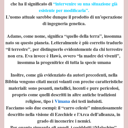
che ha il significato di
“intervenire su una situazione già
esistente per modificarla”.
L’uomo attuale sarebbe dunque il prodotto di un’operazione
di ingegneria genetica.
Adamo, come nome, significa “quello della terra”, insomma
nato su questo pianeta. Letteralmente è più corretto tradurlo
NE DEL MONDO
“il terrestre”, per distinguerlo evidentemente da chi terrestre
non era. Eva invece è Hawà, ovvero “la madre dei viventi”,
a
insomma la progenitrice di tutta la specie umana
Inoltre, come già evidenziato da autori precedenti, nella
Bibbia vengono citati mezzi volanti con precise caratteristiche
materiali: sono pesanti, metallici, lucenti e pure pericolosi,
proprio come quelli descritti in altre antiche tradizioni
religiose, tipo i
Vimana
dei testi induisti.
Facciamo solo due esempi: il “carro celeste” minuziosamente
descritto nella visione di Ezechiele e l’Arca dell’alleanza, in
grado di incenerire i nemici.
Per quanto riguarda gli angeli, i cosiddetti “Malachim”,