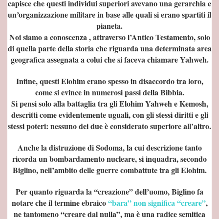
capisce che questi individui superiori avevano una gerarchia e
geli
un’organizzazione militare in base alle quali si erano spartiti il
pianeta.
lla razza umana
Noi siamo a conoscenza , attraverso l’Antico Testamento, solo
di quella parte della storia che riguarda una determinata area
DO
geografica assegnata a colui che si faceva chiamare Yahweh.
Infine, questi Elohim erano spesso in disaccordo tra loro,
come si evince in numerosi passi della Bibbia.
Si pensi solo alla battaglia tra gli Elohim Yahweh e Kemosh,
descritti come evidentemente uguali, con gli stessi diritti e gli
TARONO DEI
stessi poteri: nessuno dei due è considerato superiore all’altro.
Anche la distruzione di Sodoma, la cui descrizione tanto
ricorda un bombardamento nucleare, si inquadra, secondo
Biglino, nell’ambito delle guerre combattute tra gli Elohim.
Per quanto riguarda la “creazione” dell’uomo, Biglino fa
notare che il termine ebraico
“bara” non significa “creare”
,
ne tantomeno “creare dal nulla”, ma è una radice semitica