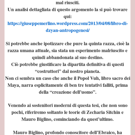
mal riusciti.
ZIONI
Un analisi dettagliata di questo argomento la si può trovare
qui:
https://giuseppemerlino.wordpress.com/2013/04/08/libro-di-
STICHE E FUNZIONI
dzyan-antropogenesi/
Si potrebbe anche ipotizzare che pure la quinta razza, cioè la
razza umana attuale, sia stata un esperimento malriuscito e
quindi abbandonata al suo destino.
Ciò potrebbe giustificare la dipartita definitiva di questi
“costruttori” dal nostro pianeta.
Non ci sembra un caso che anche il Popol Vuh, libro sacro dei
Maya, narra esplicitamente di ben tre tentativi falliti, prima
della “creazione dell’uomo”.
Venendo ai sostenitori moderni di questa tesi, che non sono
pochi, riferiremo soltanto le teorie di Zecharia Sitchin e
Mauro Biglino, cominciando da quest’ultimo.
IO
Mauro Biglino, profondo conoscitore dell’Ebraico, ha