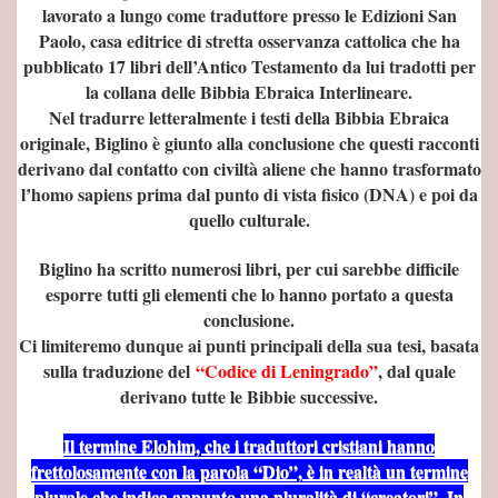
lavorato a lungo come traduttore presso le Edizioni San
Paolo, casa editrice di stretta osservanza cattolica che ha
pubblicato 17 libri dell’Antico Testamento da lui tradotti per
la collana delle Bibbia Ebraica Interlineare.
Nel tradurre letteralmente i testi della Bibbia Ebraica
originale, Biglino è giunto alla conclusione che questi racconti
derivano dal contatto con civiltà aliene che hanno trasformato
l’homo sapiens prima dal punto di vista fisico (DNA) e poi da
quello culturale.
Biglino ha scritto numerosi libri, per cui sarebbe difficile
ondo
esporre tutti gli elementi che lo hanno portato a questa
conclusione.
Ci limiteremo dunque ai punti principali della sua tesi, basata
sulla traduzione del
“Codice di Leningrado”
, dal quale
derivano tutte le Bibbie successive.
Il termine Elohim, che i traduttori cristiani hanno
NSEGNATE
frettolosamente con la parola “Dio”, è in realtà un termine
plurale che indica appunto una pluralità di “creatori”. In