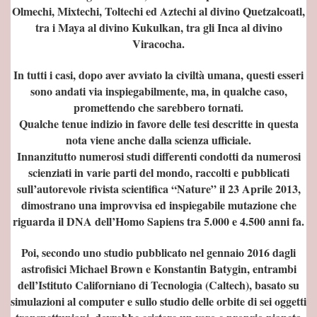
Olmechi, Mixtechi, Toltechi ed Aztechi al divino Quetzalcoatl,
tra i Maya al divino Kukulkan, tra gli Inca al divino
Viracocha.
In tutti i casi, dopo aver avviato la civiltà umana, questi esseri
sono andati via inspiegabilmente, ma, in qualche caso,
promettendo che sarebbero tornati.
Qualche tenue indizio in favore delle tesi descritte in questa
nota viene anche dalla scienza ufficiale.
condannato al rogo
Innanzitutto numerosi studi differenti condotti da numerosi
....
scienziati in varie parti del mondo, raccolti e pubblicati
sull’autorevole rivista scientifica “Nature” il 23 Aprile 2013,
dimostrano una improvvisa ed inspiegabile mutazione che
riguarda il DNA dell’Homo Sapiens tra 5.000 e 4.500 anni fa.
Poi, secondo uno studio pubblicato nel gennaio 2016 dagli
astrofisici Michael Brown e Konstantin Batygin, entrambi
dell’Istituto Californiano di Tecnologia (Caltech), basato su
simulazioni al computer e sullo studio delle orbite di sei oggetti