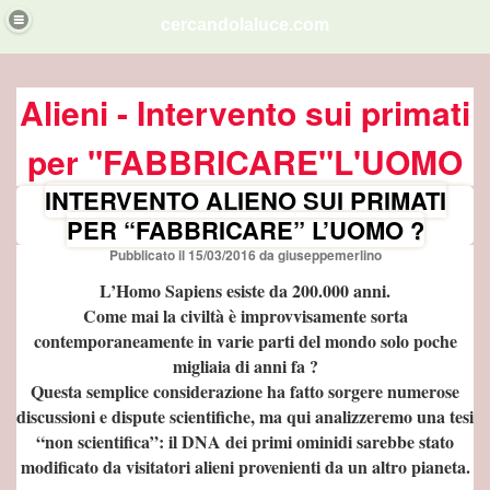
cercandolaluce.com
ITA'.
Alieni - Intervento sui primati
per "FABBRICARE"L'UOMO
INTERVENTO ALIENO SUI PRIMATI
dese
PER “FABBRICARE” L’UOMO ?
Pubblicato il
15/03/2016
da
giuseppemerlino
L’Homo Sapiens esiste da 200.000 anni.
na
Come mai la civiltà è improvvisamente sorta
contemporaneamente in varie parti del mondo solo poche
EMMINILE NELLO GNOSTICISMO
migliaia di anni fa ?
Questa semplice considerazione ha fatto sorgere numerose
discussioni e dispute scientifiche, ma qui analizzeremo una tesi
“non scientifica”: il DNA dei primi ominidi sarebbe stato
modificato da visitatori alieni provenienti da un altro pianeta.
i sumeri