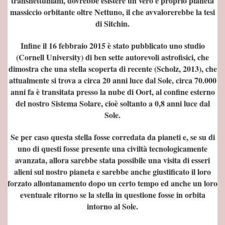
transnettuniani, dovrebbe esistere un vero e proprio pianeta
massiccio orbitante oltre Nettuno, il che avvalorerebbe la tesi
di Sitchin.
Infine il 16 febbraio 2015 è stato pubblicato uno studio
(Cornell University) di ben sette autorevoli astrofisici, che
dimostra che una stella scoperta di recente (Scholz, 2013), che
attualmente si trova a circa 20 anni luce dal Sole, circa 70.000
anni fa è transitata presso la nube di Oort, al confine esterno
del nostro Sistema Solare, cioè soltanto a 0,8 anni luce dal
Sole.
Se per caso questa stella fosse corredata da pianeti e, se su di
uno di questi fosse presente una civiltà tecnologicamente
TI PER "FABBRICARE" L'UOMO?
avanzata, allora sarebbe stata possibile una visita di esseri
alieni sul nostro pianeta e sarebbe anche giustificato il loro
forzato allontanamento dopo un certo tempo ed anche un loro
eventuale ritorno se la stella in questione fosse in orbita
intorno al Sole.
E