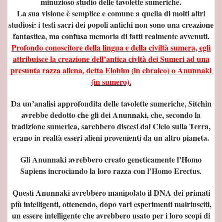
minuzioso studio delle tavolette sumeriche.
La sua visione è semplice e comune a quella di molti altri
o
studiosi: i testi sacri dei popoli antichi non sono una creazione
fantastica, ma confusa memoria di fatti realmente avvenuti.
TICHE
Profondo conoscitore della lingua e della civiltà sumera, egli
attribuisce la creazione dell’antica civltà dei Sumeri ad una
presunta razza aliena, detta Elohim (in ebraico) o Anunnaki
(in sumero).
A NOI
Da un’analisi approfondita delle tavolette sumeriche, Sitchin
avrebbe dedotto che gli dei Anunnaki, che, secondo la
tradizione sumerica, sarebbero discesi dal Cielo sulla Terra,
erano in realtà esseri alieni provenienti da un altro pianeta.
ELL''ACQUA
Gli Anunnaki avrebbero creato geneticamente l’Homo
 WIKIPEDIA
Sapiens incrociando la loro razza con l’Homo Erectus.
E BRUCIATA -
Questi Anunnaki avrebbero manipolato il DNA dei primati
più intelligenti, ottenendo, dopo vari esperimenti malriusciti,
un essere intelligente che avrebbero usato per i loro scopi di