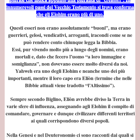
innumerevoli passi del Vecchio Testamento si trova conferma
che gli Elohim erano più di uno.
Questi esseri non erano assolutamente “buoni”, ma erano
guerrieri, gelosi, vendicativi, arroganti, iracondi come se ne
può rendere conto chiunque legga la Bibbia.
Essi, pur vivendo molto più a lungo degli uomini, erano
mortali e, dato che fecero l’uomo “a loro immagine e
somiglianza”, non dovevano essere molto diversi da noi.
a
Yahweh era uno degli Elohim e neanche uno dei più
importanti, mentre il loro capo era Eliòn (termine che nelle
Bibbie attuali viene tradotto “l’Altissimo”).
to
Sempre secondo Biglino, Eliòn avrebbe diviso la Terra in
varie sfere di influenza, assegnando agli Elohim il compito di
 CAVA
comandare, governare e dunque civilizzare differenti territori
ai quali corrispondono diversi popoli.
a TERRA CAVA
EANZA
Nella Genesi e nel Deuteronomio ci sono racconti dai quali si