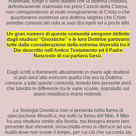
Hammadi, sorge il serio dubbio che la dottrina cristiana,
definitivamente sistemata nei primi Concili della Chiesa,
non corrispondesse al reale insegnamento di Cristo o che
o
quantomeno esistesse una dottrina segreta che Cristo
avrebbe comunicato solo ai suoi discepoli ed a pochi altri.
Un gran numero di queste comunità vengono definite
dagli studiosi “Gnostiche” e le loro Dottrine partivano
tutte dalla considerazione della estrema diversità tra il
Dio descritto nell’Antico Testamento ed il Padre
Nascosto di cui parlava Gesù.
taliano
Dagli scritti e frammenti attualmente in mano agli studiosi
PAGO DI ATENE
si può senz’alto evincere quella che era la Dottrina
comune a tutte queste comunità, tenedo ben presente però
che talvolta le differenze tra le varie scuole, sopratutto sul
piano metafisico erano notevoli.
La Teologia Gnostica non si presenta nella forma di
speculazione filosofica, ma sotto la forma del Mito. Il Mito
ha una struttura simile alla favola, ma bisogna tenere ben
presente due elementi: innanzitutto esso si riferisce ad una
realtà dove non esiste il tempo, per cui ciò che racconta sta