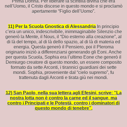
Prima Donna. Per liberare la scintilla divina che era
nell’Uomo, il Cristo discese in questo mondo e si proclamò
apertamente “Figlio dell’Uomo”.
11) Per la Scuola Gnost
ic
a di Alessandria
In principio
c’era un unico, indescrivibile, inimmaginabile Silenzio che
AMOCI DAGLI DEI
generò la Mente, il Nous, il “Dio esterno alla creazione”, al
di là del tempo, al di là dello spazio, al di là di materia ed
oni invisibili di questo mondo
energia. Questa generò il Pensiero, poi il Pleroma
originario iniziò a differenziarsi generando gli Eoni. Anche
per questa Scuola, Sophia era l’ultimo Eone che generò il
Demiurgo creatore di questo mondo, un essere composito
formato da sette Arconti, i tirannici guardiani dei sette
mondi. Sophia, proveniente dal “cielo supremo”, fu
trattenuta dagli Arconti e tirata giù nei mondi.
OMBRA
12) San Paolo, nella sua lettera agli Efesini, scrive: “La
nostra lotta non è contro la carne ed il sangue, ma
contro i Principati e le Potestà, contro i dominatori di
 Bibbia
questo mondo di tenebre”.