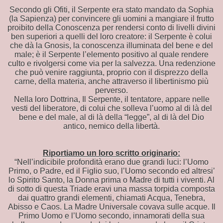
Secondo gli Ofiti, il Serpente era stato mandato da Sophia
(la Sapienza) per convincere gli uomini a mangiare il frutto
proibito della Conoscenza per rendersi conto di livelli divini
ben superiori a quelli del loro creatore: il Serpente è colui
che dà la Gnosis, la conoscenza illuminata del bene e del
male; è il Serpente l’elemento positivo al quale rendere
culto e rivolgersi come via per la salvezza. Una redenzione
che può venire raggiunta, proprio con il disprezzo della
carne, della materia, anche attraverso il libertinismo più
perverso.
Nella loro Dottrina, Il Serpente, il tentatore, appare nelle
vesti del liberatore, di colui che solleva l’uomo al di là del
 NICEA
bene e del male, al di là della “legge”, al di là del Dio
antico, nemico della libertà.
Riportiamo un loro scritto originario:
igini -
“Nell’indicibile profondità erano due grandi luci: l’Uomo
Primo, o Padre, ed il Figlio suo, l’Uomo secondo ed altresi’
lo Spirito Santo, la Donna prima o Madre di tutti i viventi. Al
di sotto di questa Triade eravi una massa torpida composta
A
dai quattro grandi elementi, chiamati Acqua, Tenebra,
Abisso e Caos. La Madre Universale covava sulle acque. Il
Primo Uomo e l’Uomo secondo, innamorati della sua