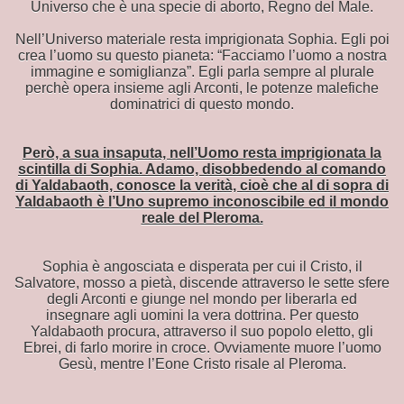
Universo che è una specie di aborto, Regno del Male.
Nell’Universo materiale resta imprigionata Sophia. Egli poi
crea l’uomo su questo pianeta: “Facciamo l’uomo a nostra
immagine e somiglianza”. Egli parla sempre al plurale
perchè opera insieme agli Arconti, le potenze malefiche
dominatrici di questo mondo.
Però, a sua insaputa, nell’Uomo resta imprigionata la
scintilla di Sophia. Adamo, disobbedendo al comando
di Yaldabaoth, conosce la verità, cioè che al di sopra di
Yaldabaoth è l’Uno supremo inconoscibile ed il mondo
reale del Pleroma.
Sophia è angosciata e disperata per cui il Cristo, il
Salvatore, mosso a pietà, discende attraverso le sette sfere
degli Arconti e giunge nel mondo per liberarla ed
insegnare agli uomini la vera dottrina. Per questo
Yaldabaoth procura, attraverso il suo popolo eletto, gli
mento
Ebrei, di farlo morire in croce. Ovviamente muore l’uomo
Gesù, mentre l’Eone Cristo risale al Pleroma.