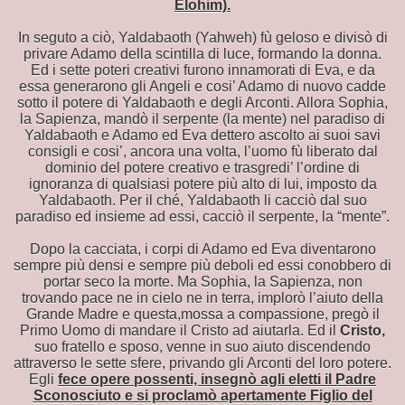
Elohim).
MO - WIKIPEDIA
In seguto a ciò, Yaldabaoth (Yahweh) fù geloso e divisò di
privare Adamo della scintilla di luce, formando la donna.
Ed i sette poteri creativi furono innamorati di Eva, e da
essa generarono gli Angeli e cosi’ Adamo di nuovo cadde
sotto il potere di Yaldabaoth e degli Arconti. Allora Sophia,
la Sapienza, mandò il serpente (la mente) nel paradiso di
ANDRO
Yaldabaoth e Adamo ed Eva dettero ascolto ai suoi savi
consigli e cosi’, ancora una volta, l’uomo fù liberato dal
dominio del potere creativo e trasgredi’ l’ordine di
ignoranza di qualsiasi potere più alto di lui, imposto da
Yaldabaoth. Per il ché, Yaldabaoth li cacciò dal suo
paradiso ed insieme ad essi, cacciò il serpente, la “mente”.
Dopo la cacciata, i corpi di Adamo ed Eva diventarono
sempre più densi e sempre più deboli ed essi conobbero di
portar seco la morte. Ma Sophia, la Sapienza, non
trovando pace ne in cielo ne in terra, implorò l’aiuto della
Grande Madre e questa,mossa a compassione, pregò il
Primo Uomo di mandare il Cristo ad aiutarla. Ed il
Cristo,
suo fratello e sposo, venne in suo aiuto discendendo
attraverso le sette sfere, privando gli Arconti del loro potere.
Egli
fece opere possenti, insegnò agli eletti il Padre
Sconosciuto e si proclamò apertamente Figlio del