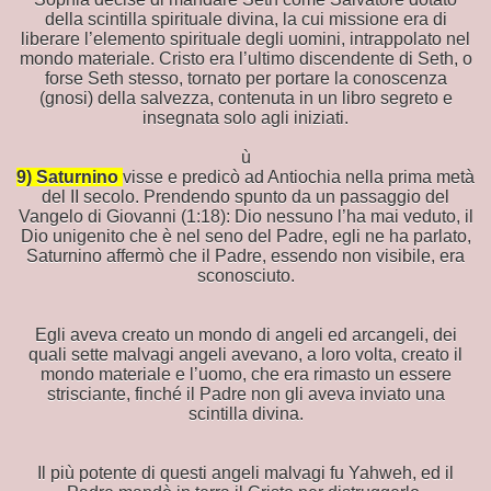
della scintilla spirituale divina, la cui missione era di
liberare l’elemento spirituale degli uomini, intrappolato nel
mondo materiale. Cristo era l’ultimo discendente di Seth, o
forse Seth stesso, tornato per portare la conoscenza
(gnosi) della salvezza, contenuta in un libro segreto e
insegnata solo agli iniziati.
'avvio alla civiltà in Mesopotamia.
ù
9) Saturnino
visse e predicò ad Antiochia nella prima metà
del II secolo. Prendendo spunto da un passaggio del
Vangelo di Giovanni (1:18): Dio nessuno l’ha mai veduto, il
Dio unigenito che è nel seno del Padre, egli ne ha parlato,
Saturnino affermò che il Padre, essendo non visibile, era
ALE
sconosciuto.
Egli aveva creato un mondo di angeli ed arcangeli, dei
quali sette malvagi angeli avevano, a loro volta, creato il
i TG
mondo materiale e l’uomo, che era rimasto un essere
strisciante, finché il Padre non gli aveva inviato una
NI?
scintilla divina.
Il più potente di questi angeli malvagi fu Yahweh, ed il