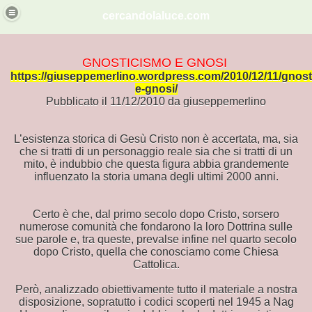
cercandolaluce.com
ITA'.
GNOSTICISMO E GNOSI
https://giuseppemerlino.wordpress.com/2010/12/11/gnost
e-gnosi/
Pubblicato il 11/12/2010 da giuseppemerlino
dese
L’esistenza storica di Gesù Cristo non è accertata, ma, sia
che si tratti di un personaggio reale sia che si tratti di un
mito, è indubbio che questa figura abbia grandemente
influenzato la storia umana degli ultimi 2000 anni.
na
Certo è che, dal primo secolo dopo Cristo, sorsero
EMMINILE NELLO GNOSTICISMO
numerose comunità che fondarono la loro Dottrina sulle
sue parole e, tra queste, prevalse infine nel quarto secolo
dopo Cristo, quella che conosciamo come Chiesa
Cattolica.
Però, analizzado obiettivamente tutto il materiale a nostra
disposizione, sopratutto i codici scoperti nel 1945 a Nag
i sumeri