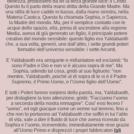
bellezza, produssero da lei la terza grande luce: il Cristo.
Questo fu il parto della mano dritta della Grande Madre. Ma
o
una stilla di luce cadde in basso, dalla mano sinistra, nella
Materia Caotica. Questa fu chiamata Sophia, o Sapienza,
la Madre del mondo. Ma, per il semplice contatto con le
TICHE
acque dello spazio, ella, prima di ascendere alla regione
Media, aveva di già generato un figlio, il principale potere
creativo del mondo sensibile: questo figlio era Yaldabaoth
che, a sua volta, generò, uno dall’altro, i sette grandi poteri
formativi dell’universo sensibile: i sette Arconti.
E Yaldabaoth era arrogante e millantatore ed esclamò: “Io
A NOI
sono Padre e Dio e non vi è alcuno sopra di me”. Ma
Sophia, udendo tal cosa, gridò al suo figliuolo: “non
mentire, Yaldabaoth, poiché al di sopra di te vi è il Padre
Supremo, il Primo Uomo, e l’Uomo figlio dell’Uomo”.
ELL''ACQUA
E tutti i Poteri furono sorpresi della parola, ma, Yaldabaoth,
per distogliere la loro attenzione, gridò: “Facciamo l’uomo
 WIKIPEDIA
a seconda della nostra immagine”. Cosi’ essi fecero l’
“uomo”, ed egli giacque come un verme sul terreno, fino a
E BRUCIATA -
che non lo portarono ad Yaldabaoth che soffiò in lui l’alito
di vita, vale a dire il fluido di luce che aveva ricevuto da
Sophia e l’uomo, ricevendolo, immediatamente rese grazie
all’Uomo Primo e disprezzò i propri fabbricatori
(gli