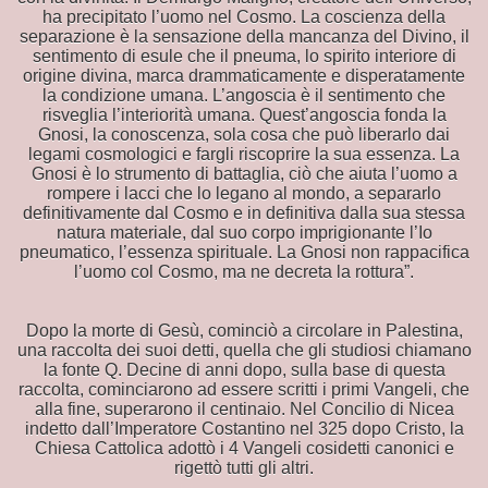
ha precipitato l’uomo nel Cosmo. La coscienza della
geli
separazione è la sensazione della mancanza del Divino, il
sentimento di esule che il pneuma, lo spirito interiore di
lla razza umana
origine divina, marca drammaticamente e disperatamente
la condizione umana. L’angoscia è il sentimento che
risveglia l’interiorità umana. Quest’angoscia fonda la
DO
Gnosi, la conoscenza, sola cosa che può liberarlo dai
legami cosmologici e fargli riscoprire la sua essenza. La
Gnosi è lo strumento di battaglia, ciò che aiuta l’uomo a
rompere i lacci che lo legano al mondo, a separarlo
definitivamente dal Cosmo e in definitiva dalla sua stessa
natura materiale, dal suo corpo imprigionante l’Io
pneumatico, l’essenza spirituale. La Gnosi non rappacifica
TARONO DEI
l’uomo col Cosmo, ma ne decreta la rottura”.
Dopo la morte di Gesù, cominciò a circolare in Palestina,
una raccolta dei suoi detti, quella che gli studiosi chiamano
la fonte Q. Decine di anni dopo, sulla base di questa
raccolta, cominciarono ad essere scritti i primi Vangeli, che
alla fine, superarono il centinaio. Nel Concilio di Nicea
indetto dall’Imperatore Costantino nel 325 dopo Cristo, la
Chiesa Cattolica adottò i 4 Vangeli cosidetti canonici e
rigettò tutti gli altri.