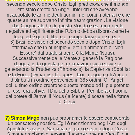
secondo secolo dopo Cristo. Egli predicava che il mondo
era stato creato da Angeli inferiori che avevano
utorum
intrappolato le anime degli uomini nei corpi materiali e che
queste anime subivano infinite trasmigrazioni. La visione
che Carpocrate ha di questo Mondo è estremamente
negativa ed egli ritiene che l’Uomo debba disprezzarne le
leggi ed è quindi libero di comportarsi come crede.
affronti con la BIBBIA
6) Basilide visse nel secondo secolo dopo Cristo. Egli
affermava che in principio vi era un primordiale “Non
Essere” dal quale si generò la Mente (Nous).
Successivamente dalla Mente si generò la Ragione
to
(Logos) e da questa per emanazioni successive si
generarono la Prudenza (Phronesis), la Sapienza (Sophia)
e la Forza (Dynamis). Da questi Eoni naquero gli Angeli
distribuiti in ordine gerarchico in 365 ordini. Gli Angeli
dell’ultimo ordine crearono questo mondo ed il più potente
TO DA STEINER.
di essi era Jahvè, il Dio della Bibbia. Per liberare l’uomo
dal potere di Jahvè, il Nous (la Mente) discese nella forma
di Gesù.
7) Simon Mago
non può propriamente essere considerato
un pensatore gnostico. Egli è menzionato negli Atti degli
uro
Apostoli e visse in Samaria nel primo secolo dopo Cristo.
Simone proclamò di essere l’incarnazione del Vero Dio e