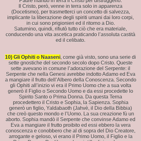
Padre mandò in terra il Cristo per distruggerlo.
Il Cristo, però, venne in terra solo in apparenza
(Docetismo), per trasmetterci un concetto di salvezza,
implicante la liberazione degli spiriti umani dai loro corpi,
in cui sono prigionieri ed il ritorno a Dio.
Saturnino, quindi, rifiutò tutto ciò che era materiale,
conducendo una vita ascetica praticando l’assoluta castità
ed il celibato.
10) Gli Ophiti o Naaseni
, come già visto, sono una serie di
sette gnostiche del secondo secolo dopo Cristo. Queste
sette avevano in comune l’adorazione del Serpente: il
Serpente che nella Genesi avrebbe indotto Adamo ed Eva
a mangiare il frutto dell’Albero della Conoscenza. Secondo
gli Ophiti all’inizio vi era il Primo Uomo che a sua volta
generò il Figlio o Secondo Uomo e da essi procedette lo
Spirito Santo o Prima Donna. Da questa Terna
procedettero il Cristo e Sophia, la Sapienza. Sophia
generò un figlio, Yaldabaoth (Jahvè, il Dio della Bibbia)
che creò questo mondo e l’Uomo. La sua creazione fù un
aborto. Sophia mandò il Serpente che convinse Adamo ed
Eva a mangiare il frutto proibito ed essi ebbero la vera
conoscenza e conobbero che al di sopra del Dio Creatore,
arrogante e geloso, vi erano il Primo Uomo, il Figlio e la