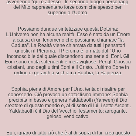
avvenendo “qui e adesso”. In secondo luogo i personaggi
del Mito rappresentano forze cosmiche spesso ben
superiori all’Uomo.
Possiamo dunque sintetizzare questa Dottrina:
L’Universo non ha alcuna realtà. Esso è nato da un Errore
a causa di un fenomeno che possiamo chiamare “la
Caduta”. La Realtà viene chiamata da tutti i pensatori
gnostici il Pleroma. Il Pleroma è formato dall’ Uno
inconoscibile dal quale discendono una serie di Eoni. Gli
Eoni sono entità splendenti e meravigliose. Per gli Gnostici
cristiani, uno degli ultimi Eoni è il Cristo. L’ultimo Eone in
ordine di gerarchia si chiama Sophia, la Sapienza.
Sophia, piena di Amore per l’Uno, tenta di risalire per
conoscerlo. Ciò provoca un cataclisma immane: Sophia
precipita in basso e genera Yaldabaoth (Yahweh) il Dio
creatore di questo mondo e, al di sotto di lui, i sette Arconti.
Yaldabaoth è il Dio del Vecchio Testamento: arrogante,
geloso, vendicativo.
lo che c'è da sapere
Egli, ignaro di tutto ciò che è al di sopra di lui, crea questo