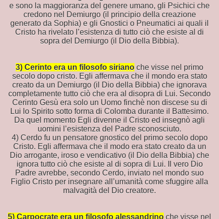
e sono la maggioranza del genere umano, gli Psichici che
credono nel Demiurgo (il principio della creazione
generato da Sophia) e gli Gnostici o Pneumatici ai quali il
Cristo ha rivelato l’esistenza di tutto ciò che esiste al di
sopra del Demiurgo (il Dio della Bibbia).
 ROGER PENROSE
3) Cerinto era un filosofo siriano
che visse nel primo
secolo dopo cristo. Egli affermava che il mondo era stato
creato da un Demiurgo (il Dio della Bibbia) che ignorava
completamente tutto ciò che era al disopra di Lui. Secondo
Cerinto Gesù era solo un Uomo finchè non discese su di
Lui lo Spirito sotto forma di Colomba durante il Battesimo.
Da quel momento Egli divenne il Cristo ed insegnò agli
uomini l’esistenza del Padre sconosciuto.
4) Cerdo fu un pensatore gnostico del primo secolo dopo
Cristo. Egli affermava che il modo era stato creato da un
Dio arrogante, iroso e vendicativo (il Dio della Bibbia) che
CA
ignora tutto ciò che esiste al di sopra di Lui. Il vero Dio
Padre avrebbe, secondo Cerdo, inviato nel mondo suo
CURATA CONOSCENZA.
Figlio Cristo per insegnare all’umanità come sfuggire alla
malvagità del Dio creatore.
5) Carpocrate era un filosofo alessandrino
che visse nel