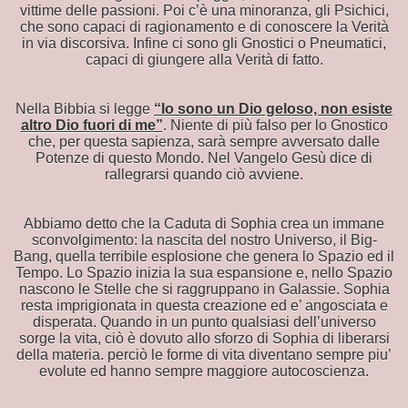
vittime delle passioni. Poi c’è una minoranza, gli Psichici,
che sono capaci di ragionamento e di conoscere la Verità
in via discorsiva. Infine ci sono gli Gnostici o Pneumatici,
capaci di giungere alla Verità di fatto.
Nella Bibbia si legge
“Io sono un Dio geloso, non esiste
altro Dio fuori di me”
. Niente di più falso per lo Gnostico
che, per questa sapienza, sarà sempre avversato dalle
Potenze di questo Mondo. Nel Vangelo Gesù dice di
rallegrarsi quando ciò avviene.
ondo
Abbiamo detto che la Caduta di Sophia crea un immane
sconvolgimento: la nascita del nostro Universo, il Big-
Bang, quella terribile esplosione che genera lo Spazio ed il
Tempo. Lo Spazio inizia la sua espansione e, nello Spazio
nascono le Stelle che si raggruppano in Galassie. Sophia
resta imprigionata in questa creazione ed e’ angosciata e
disperata. Quando in un punto qualsiasi dell’universo
sorge la vita, ciò è dovuto allo sforzo di Sophia di liberarsi
della materia. perciò le forme di vita diventano sempre piu’
evolute ed hanno sempre maggiore autocoscienza.
NSEGNATE