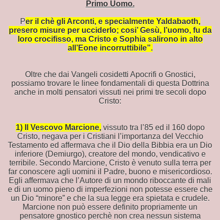
Primo Uomo.
P
er il chè gli Arconti, e specialmente Yaldabaoth,
presero misure per ucciderlo; cosi’ Gesù, l’uomo, fu da
loro crocifisso, ma Cristo e Sophia salirono in alto
all’Eone incorruttibile”.
Oltre che dai Vangeli cosidetti Apocrifi o Gnostici,
possiamo trovare le linee fondamentali di questa Dottrina
anche in molti pensatori vissuti nei primi tre secoli dopo
condannato al rogo
Cristo:
....
1) Il Vescovo Marcione,
vissuto tra l’85 ed il 160 dopo
Cristo, negava per i Cristiani l’importanza del Vecchio
Testamento ed affermava che il Dio della Bibbia era un Dio
inferiore (Demiurgo), creatore del mondo, vendicativo e
terribile. Secondo Marcione, Cristo è venuto sulla terra per
far conoscere agli uomini il Padre, buono e misericordioso.
Egli affermava che l’Autore di un mondo riboccante di mali
e di un uomo pieno di imperfezioni non potesse essere che
un Dio “minore” e che la sua legge era spietata e crudele.
Marcione non può essere definito propriamente un
pensatore gnostico perchè non crea nessun sistema