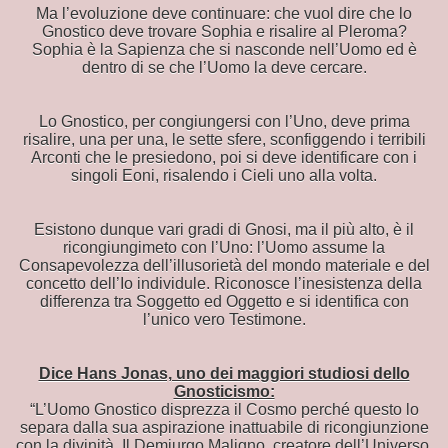
Ma l’evoluzione deve continuare: che vuol dire che lo
Gnostico deve trovare Sophia e risalire al Pleroma?
Sophia è la Sapienza che si nasconde nell’Uomo ed è
dentro di se che l’Uomo la deve cercare.
Lo Gnostico, per congiungersi con l’Uno, deve prima
risalire, una per una, le sette sfere, sconfiggendo i terribili
Arconti che le presiedono, poi si deve identificare con i
singoli Eoni, risalendo i Cieli uno alla volta.
a
Esistono dunque vari gradi di Gnosi, ma il più alto, è il
ricongiungimeto con l’Uno: l’Uomo assume la
Consapevolezza dell’illusorietà del mondo materiale e del
concetto dell’Io individule. Riconosce l’inesistenza della
to
differenza tra Soggetto ed Oggetto e si identifica con
l’unico vero Testimone.
 CAVA
Dice Hans Jonas, uno dei maggiori studiosi dello
a TERRA CAVA
Gnosticismo:
“L’Uomo Gnostico disprezza il Cosmo perché questo lo
EANZA
separa dalla sua aspirazione inattuabile di ricongiunzione
con la divinità. Il Demiurgo Maligno, creatore dell’Universo,