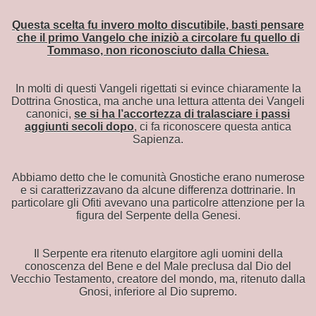
Questa scelta fu invero molto discutibile, basti pensare
che il primo Vangelo che iniziò a circolare fu quello di
Tommaso, non riconosciuto dalla Chiesa.
In molti di questi Vangeli rigettati si evince chiaramente la
Dottrina Gnostica, ma anche una lettura attenta dei Vangeli
canonici,
se si ha l’accortezza di tralasciare i passi
NE DEL MONDO
aggiunti secoli dopo
, ci fa riconoscere questa antica
Sapienza.
a
Abbiamo detto che le comunità Gnostiche erano numerose
e si caratterizzavano da alcune differenza dottrinarie. In
particolare gli Ofiti avevano una particolre attenzione per la
figura del Serpente della Genesi.
Il Serpente era ritenuto elargitore agli uomini della
conoscenza del Bene e del Male preclusa dal Dio del
Vecchio Testamento, creatore del mondo, ma, ritenuto dalla
Gnosi, inferiore al Dio supremo.