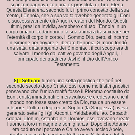
si accompagnava con una ex prostituta di Tiro, Elena.
Questa Elena era, secondo lui, il primo concetto della sua
mente, l’Ennoia, che a sua volta avrebbe generato gli Eoni
A
e successivamente gli Angeli creatori del Mondo. Questi
ultimi, presi da invidia, avrebbero chiuso l’Ennoia in un
EISMO CRISTIANO
corpo umano, codannando la sua anima a trasmigrare per
l’eternità di corpo in corpo. Il Sommo Dio, però, si incarnò
in Simone per trovare e liberare l’Ennoia. Simone fondò
A
una setta, detta appunto dei Simoniaci, il cui scopo era di
salvare il mondo dal cattivo governo degli Angeli, il
principale dei quali era Javhè, il Dio dell’Antico
Testamento.
8] I Sethiani
furono una setta gnostica che fiorì nel
secondo secolo dopo Cristo. Essi come molti altri gnostici
pensavano che l’unica realtà fosse il Pleroma costituito da
ICEA 325 a.C.
Eoni, entità immateriali e meravigliose e credevano che il
mondo non fosse stato creato da Dio, ma da un essere
inferiore. L’ultimo degli eoni, Sophia (la Saggezza) aveva
generato sette figli (gli Arconti), Yaldabaoth, Iao, Sabaoth,
Adonai, Elohim, Astaphain e Horaios: essi avevano creato
l’uomo a loro immagine e somiglianza. Dopo che Adamo
era caduto nel peccato e Caino aveva ucciso Abele,
Sophia decise di mandare Seth come Salvatore dotato