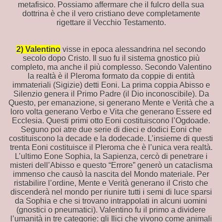
metafisico. Possiamo affermare che il fulcro della sua
dottrina è che il vero cristiano deve completamente
rigettare il Vecchio Testamento.
2) Valentino
visse in epoca alessandrina nel secondo
secolo dopo Cristo. Il suo fu il sistema gnostico più
completo, ma anche il più complesso. Secondo Valentino
la realtà è il Pleroma formato da coppie di entità
immateriali (Sigizie) detti Eoni. La prima coppia Abisso e
Silenzio genera il Primo Padre (il Dio inconoscibile). Da
Questo, per emanazione, si generano Mente e Verità che a
loro volta generano Verbo e Vita che generano Essere ed
Ecclesia. Questi primi otto Eoni costituiscono l’Ogdoade.
Seguno poi atre due serie di dieci e dodici Eoni che
costituiscono la decade e la dodecade. L’insieme di questi
trenta Eoni costituisce il Pleroma che è l’unica vera realtà.
TI PER "FABBRICARE" L'UOMO?
L’ultimo Eone Sophia, la Sapienza, cercò di penetrare i
misteri dell’Abisso e questo “Errore” generò un cataclisma
immenso che causò la nascita del Mondo materiale. Per
ristabilire l’ordine, Mente e Verità generano il Cristo che
discenderà nel mondo per riunire tutti i semi di luce sparsi
da Sophia e che si trovano intrappolati in alcuni uomini
(gnostici o pneumatici). Valentino fu il primo a dividere
E
l’umanità in tre categorie: gli Ilici che vivono come animali