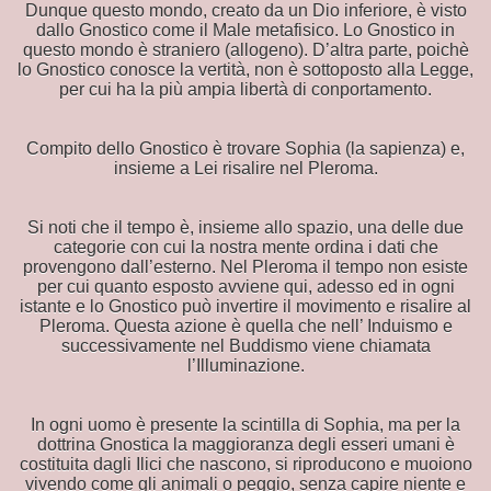
ZIONI
Dunque questo mondo, creato da un Dio inferiore, è visto
dallo Gnostico come il Male metafisico. Lo Gnostico in
questo mondo è straniero (allogeno). D’altra parte, poichè
lo Gnostico conosce la vertità, non è sottoposto alla Legge,
per cui ha la più ampia libertà di conportamento.
STICHE E FUNZIONI
Compito dello Gnostico è trovare Sophia (la sapienza) e,
insieme a Lei risalire nel Pleroma.
Si noti che il tempo è, insieme allo spazio, una delle due
categorie con cui la nostra mente ordina i dati che
provengono dall’esterno. Nel Pleroma il tempo non esiste
per cui quanto esposto avviene qui, adesso ed in ogni
istante e lo Gnostico può invertire il movimento e risalire al
Pleroma. Questa azione è quella che nell’ Induismo e
successivamente nel Buddismo viene chiamata
l’Illuminazione.
In ogni uomo è presente la scintilla di Sophia, ma per la
dottrina Gnostica la maggioranza degli esseri umani è
costituita dagli Ilici che nascono, si riproducono e muoiono
IO
vivendo come gli animali o peggio, senza capire niente e