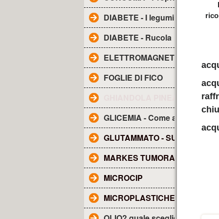
rico
DIABETE - I legumi
DIABETE - Rucola
ELETTROMAGNETISMO - Inqu
acqu
FOGLIE DI FICO
acqu
raff
GHIANDOLA PINEALE - SUE F
chiu
GLICEMIA - Come abbassarla
acqu
GLUTAMMATO - SUE CARATTE
MARKES TUMORALI
MICROCIP
MICROPLASTICHE NEL SAN
OLIO? quale scegliere?