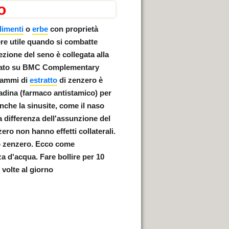
o
limenti
o
erbe
con proprietà
ere utile quando si combatte
fezione del seno è collegata alla
licato su BMC Complementary
grammi di
estratto
di zenzero è
tadina (farmaco antistamico) per
che la sinusite, come il naso
 a differenza dell'assunzione del
ero non hanno effetti collaterali.
llo zenzero. Ecco come
za d'acqua
. Fare bollire per 10
 volte al giorno