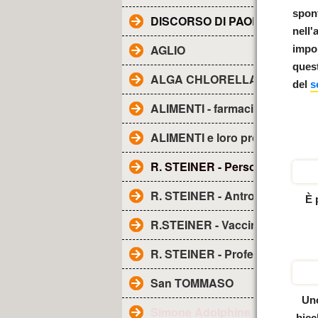
spon
DISCORSO DI PAOLO ALL'AE
nell'
AGLIO
impor
ques
ALGA CHLORELLA - Proprietà
del
s
ALIMENTI - farmacia naturale
ALIMENTI e loro proprietà
R. STEINER - Personaggio
R. STEINER - Antroposofia
È 
R.STEINER - Vaccini
R. STEINER - Profezia sui vacci
San TOMMASO
Uno
Simone Adolphine Weil
bicc