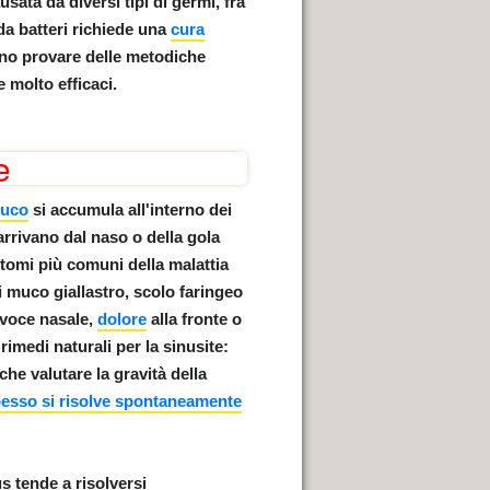
sata da diversi tipi di germi, fra
da batteri richiede una
cura
sono provare delle metodiche
e molto efficaci
.
e
uco
si accumula all'interno dei
 arrivano dal naso o della gola
ntomi più comuni della malattia
 muco giallastro, scolo faringeo
 voce nasale,
dolore
alla fronte o
rimedi naturali per la sinusite:
che valutare la gravità della
esso si risolve spontaneamente
s tende a risolversi