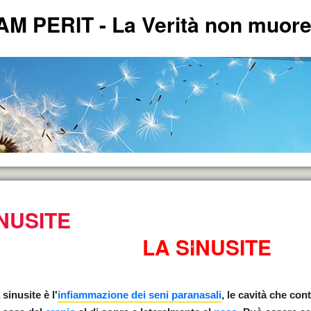
PERIT - La Verità non muore 
NUSITE
ERITA'.
LA SINUSITE
 sinusite è l'
infiammazione dei seni paranasali
, le cavità che con
andese