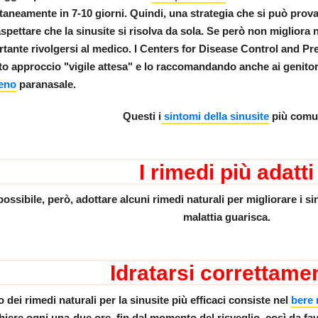
taneamente
in 7-10 giorni
. Quindi, una strategia che si può pro
ROPAGO DI ATENE
aspettare che la sinusite si risolva da sola. Se però non migliora 
tante rivolgersi al medico. I Centers for Disease Control and P
to approccio "
vigile attesa"
e lo raccomandando anche ai genitori
eno
paranasale.
Questi i
sintomi della sinusite
più comu
I rimedi più adatti
possibile, però, adottare alcuni rimedi naturali per migliorare i sin
malattia guarisca.
ni.
Idratarsi correttame
 dei rimedi naturali per la sinusite più efficaci consiste nel
bere 
hiere ogni una-due ore
, fin dal momento del risveglio, così da fav