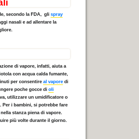
li
ale, secondo la FDA, gli
spray
aggi nasali e ad allentare la
gliore.
azione di vapore
, infatti,
aiuta a
iotola con acqua calda fumante,
minuti per consentire
al vapore
di
giungere poche gocce di
oli
tiva, utilizzare un umidificatore o
 Per i bambini, si potrebbe fare
nella stanza piena di vapore.
re più volte durante il giorno.