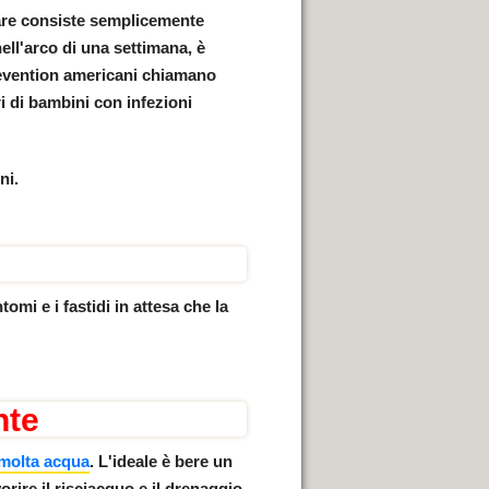
vare consiste semplicemente
nell'arco di una settimana, è
revention americani chiamano
 di bambini con infezioni
ni.
tomi e i fastidi in attesa che la
nte
molta acqua
. L'ideale è
bere un
orire il risciacquo e il drenaggio