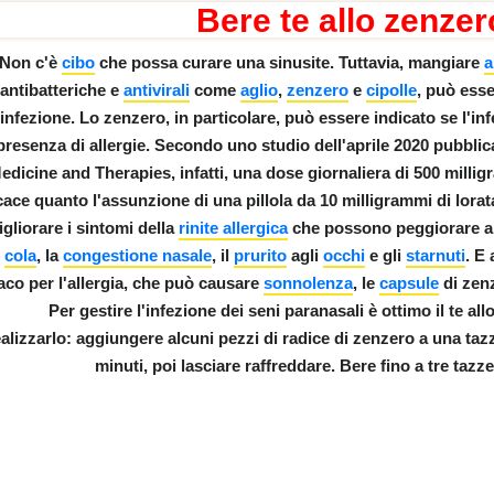
Bere te allo zenzer
Non c'è
cibo
che possa curare una sinusite. Tuttavia, mangiare
a
antibatteriche e
antivirali
come
aglio
,
zenzero
e
cipolle
, può ess
infezione. Lo zenzero, in particolare, può essere indicato
se l'in
 INSEGNATE
presenza di allergie
. Secondo uno studio dell'aprile 2020 pubb
edicine and Therapies, infatti, una dose giornaliera di 500 milli
cace quanto l'assunzione di una pillola da 10 milligrammi di lora
gliorare i sintomi della
rinite allergica
che possono peggiorare an
e
cola
, la
congestione nasale
, il
prurito
agli
occhi
e gli
starnuti
. E
co per l'allergia, che può causare
sonnolenza
, le
capsule
di zenz
Per gestire l'infezione dei seni paranasali è ottimo il te a
ealizzarlo:
aggiungere alcuni pezzi di radice di zenzero a una taz
minuti, poi lasciare raffreddare. Bere fino a tre tazze
ica