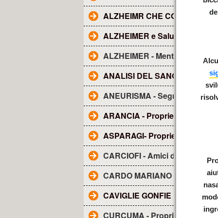
de
ALZHEIMR CHE COS'E'?
ALZHEIMER e Salute dentale
ALZHEIMER - Mentolo
Alcu
si
ANALISI DEL SANGUE - Tutto q
svi
ANEURISMA - Segnali
risol
ARANCIA - Proprietà
ASPARAGI- Proprietà
CARCIOFI - Amici del fegato
Pro
aiu
CARDO MARIANO - sue propri
nasa
CAVIGLIE GONFIE
modo
ingr
CURCUMA - Proprietà