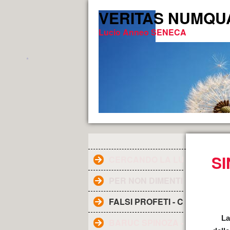
VERITAS NUMQUAM 
Lucio Anneo SENECA
*
SI
CERCANDO LA LUCE DELLA V
PER NON DIMENTICARE
FALSI PROFETI - CHI SONO ?
La
BARUC SPINOZA - Filosofo ol