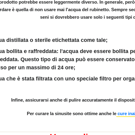
prodotto potrebbe essere leggermente diverso. In generale, però,
rdare è quella di
non usare mai l'acqua del rubinetto
. Sempre sec
seni si dovrebbero usare solo i seguenti tipi 
inamento
a distillata o sterile
etichettata come tale;
a bollita e raffreddata
: l'acqua deve essere bollita p
reddata. Questo tipo di acqua può essere conservato 
UNZIONI
so per un massimo di 24 ore;
a che è stata filtrata con uno speciale filtro per organ
RISTICHE E FUNZIONI
Infine, assicurarsi anche di pulire accuratamente il disposit
Per curare la sinusite sono ottime anche le
cure inal
GUE