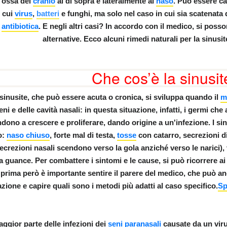
*
e
ossa
del
cranio
al di sopra e lateralmente al
naso
. Può essere cau
cui
virus
,
batteri
e funghi, ma solo nel caso in cui sia scatenata 
antibiotica
. E negli altri casi? In accordo con il medico, si pos
diana
alternative. Ecco alcuni
rimedi naturali per la sinusit
A FEMMINILE NELLO GNOSTICISMO
Che cos’è la sinusit
sinusite, che può essere acuta o cronica, si sviluppa quando il
m
eni e delle cavità nasali: in questa situazione, infatti, i germi che
onti sumeri
ndono a crescere e proliferare, dando origine a un'infezione. I si
o:
naso chiuso
, forte mal di testa,
tosse
con catarro,
secrezioni di
rio
secrezioni nasali scendono verso la gola anziché verso le narici),
la guance. Per combattere i sintomi e le cause, si può ricorrere ai 
prima però è
importante sentire il parere del medico
, che può an
azione e capire quali sono i metodi più adatti al caso specifico.
Sp
rlo
n italiano
ggior parte delle infezioni dei
seni paranasali
causate da un viru