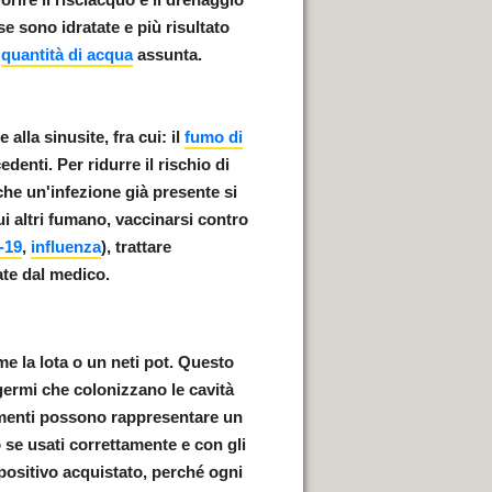
e sono idratate e più risultato
a
quantità di acqua
assunta.
alla sinusite, fra cui: il
fumo di
edenti. Per ridurre il rischio di
 che un'infezione già presente si
ui altri fumano
,
vaccinarsi
contro
-19
,
influenza
),
trattare
te dal medico.
ome
la lota o un neti pot
. Questo
germi che colonizzano le cavità
umenti possono rappresentare un
 se usati correttamente e con gli
spositivo acquistato
, perché ogni