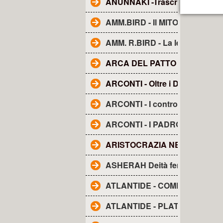
ANUNNAKI -Trascrizione dal fi
AMM.BIRD - Il MITO della TE
AMM. R.BIRD - La leggenda d
ARCA DEL PATTO O DELL'A
ARCONTI - Oltre i Demoni e gli
ARCONTI - I controllori segreti
ARCONTI - I PADRONI DEL M
ARISTOCRAZIA NERA. La..
ASHERAH Deità femminile
ATLANTIDE - COME I RE DIV
ATLANTIDE - PLATONE