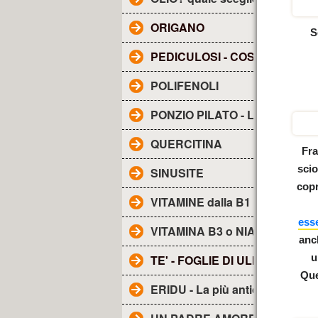
ORIGANO
S
PEDICULOSI - COS'E'?
POLIFENOLI
PONZIO PILATO - Lettera a TI
QUERCITINA
Fra
scio
SINUSITE
copr
VITAMINE dalla B1 alla B17
esse
VITAMINA B3 o NIACINA
anc
u
TE' - FOGLIE DI ULIVO
Que
ERIDU - La più antica città de