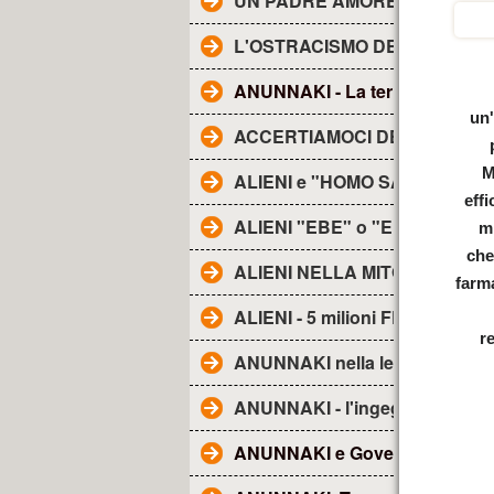
UN PADRE AMOREVOLE -
L'OSTRACISMO DEI TG
ANUNNAKI - La terra degli......
un'
ACCERTIAMOCI DELLE COSE
M
ALIENI e "HOMO SAPIENS"
effi
ALIENI "EBE" o "EBENS"-
mi
ch
ALIENI NELLA MITOLOGIA
farma
ALIENI - 5 milioni FRA NOI
r
ANUNNAKI nella lett. religiosa
ANUNNAKI - l'ingegneria genet
ANUNNAKI e Governo Ombra