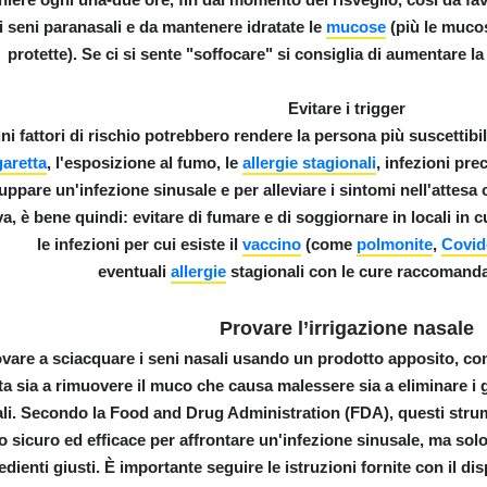
i seni paranasali e da mantenere idratate le
mucose
(più le mucos
protette). Se ci si sente "soffocare" si consiglia di aumentare l
Evitare i trigger
ni fattori di rischio potrebbero rendere la persona più suscettibile 
garetta
, l'esposizione al fumo, le
allergie stagionali
, infezioni prec
uello che c'è da sapere
luppare un'infezione sinusale e per alleviare i sintomi nell'attesa
va, è bene quindi:
evitare di fumare e di soggiornare in locali in c
le infezioni per cui esiste il
vaccino
(come
polmonite
,
Covid
eventuali
allergie
stagionali
con le cure raccomanda
Provare l’irrigazione nasale
vare a sciacquare i seni nasali usando un prodotto apposito, c
ta sia a rimuovere il muco che causa malessere sia a eliminare i 
età
li. Secondo la Food and Drug Administration (FDA), questi str
 sicuro ed efficace per affrontare un'infezione sinusale, ma solo
edienti giusti. È importante
seguire le istruzioni fornite con il di