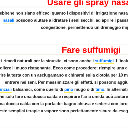
Usare gli spray nasa
ebbene non siano efficaci quanto i dispositivi di irrigazione nas
nasali
possono
aiutare a idratare i seni secchi
, ad aprire i pass
congestione, permettendo un drenaggio mi
BERIO
Fare suffumigi
 i rimedi naturali per la sinusite, ci sono anche i
suffumigi
. L'
inal
gliere il muco
ristagnante. Ecco come procedere: riempire una c
ire la testa con un asciugamano e chinarsi sulla ciotola per 10 
entrare nei seni. Per massimizzare gli effetti, si possono ag
nziali
balsamici
, come quello di
pino
mugo o di
timo
. In alterna
he solo
fare una doccia calda e respirare l'aria umida
può aiutare.
na doccia calda con la porta del bagno chiusa e sedersi con loro 
ste semplici terapie a vapore sono perfettamente sicure da esegui
l mondo