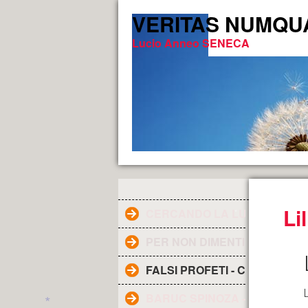
VERITAS NUMQUAM 
Lucio Anneo SENECA
Li
CERCANDO LA LUCE DELLA V
PER NON DIMENTICARE
FALSI PROFETI - CHI SONO ?
BARUC SPINOZA - Filosofo ol