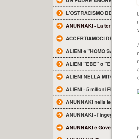
UN PADRE AMOREVOLE -
L'OSTRACISMO DEI TG
ANUNNAKI - La terra degli......
ACCERTIAMOCI DELLE COSE
ALIENI e "HOMO SAPIENS"
ALIENI "EBE" o "EBENS"-
ALIENI NELLA MITOLOGIA
ALIENI - 5 milioni FRA NOI
ANUNNAKI nella lett. religiosa
ANUNNAKI - l'ingegneria genet
ANUNNAKI e Governo Ombra