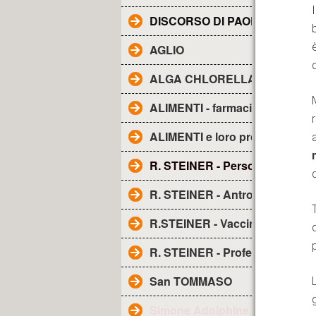
DISCORSO DI PAOLO ALL'AE
AGLIO
ALGA CHLORELLA - Proprietà
ALIMENTI - farmacia naturale
ALIMENTI e loro proprietà
R. STEINER - Personaggio
R. STEINER - Antroposofia
R.STEINER - Vaccini
R. STEINER - Profezia sui vacci
San TOMMASO
Simone Adolphine Weil