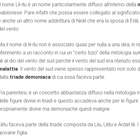
Il nome Lil-itu è un nome particolarmente diffuso all’interno della
ROPAGO DI ATENE
babilonese. Pare infatti che possa essere collegato al significato
è anche un altro nome addirittura di Ninlil che era la sposa di Enlil,
del vento.
Ma il nome di lil-itu non è associato quasi per nulla a una dea, in 
riferimento a un racconto in cui un “certo tizio” della mitologia s
ali al dio del vento del sud perché il vento del sud era ritenuto e
malattia
. Il vento del sud viene spesso rappresentato non solo da
dalla
triade demoniaca
di cui essa faceva parte.
Tra parentesi, è un concetto abbastanza diffuso nella mitologi
delle figure divine in triadi e questo accadeva anche per le figure
propriamente divine ma demoniache quindi maligne.
ni.
Lilitu faceva parte della triade composta da Lilu, Lilitu e Ardat lili.
giovane figlia.