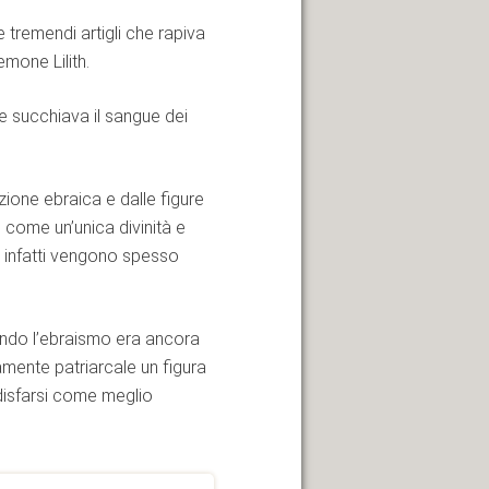
tremendi artigli che rapiva
mone Lilith.
 succhiava il sangue dei
izione ebraica e dalle figure
 come un’unica divinità e
, infatti vengono spesso
ndendo l’ebraismo era ancora
amente patriarcale un figura
disfarsi come meglio