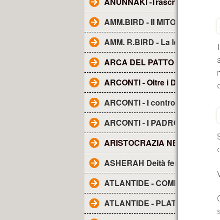
ANUNNAKI -Trascrizione dal fi
AMM.BIRD - Il MITO della TE
AMM. R.BIRD - La leggenda d
ARCA DEL PATTO O DELL'A
ARCONTI - Oltre i Demoni e gli
ARCONTI - I controllori segreti
ARCONTI - I PADRONI DEL M
ARISTOCRAZIA NERA. La..
ASHERAH Deità femminile
ATLANTIDE - COME I RE DIV
ATLANTIDE - PLATONE