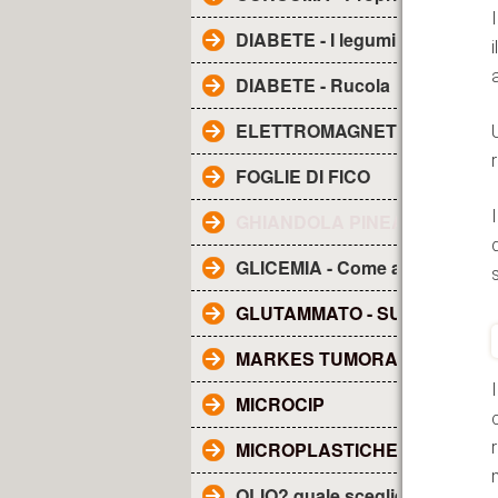
DIABETE - I legumi
DIABETE - Rucola
ELETTROMAGNETISMO - Inqu
FOGLIE DI FICO
GHIANDOLA PINEALE - SUE F
GLICEMIA - Come abbassarla
GLUTAMMATO - SUE CARATTE
MARKES TUMORALI
MICROCIP
MICROPLASTICHE NEL SAN
OLIO? quale scegliere?