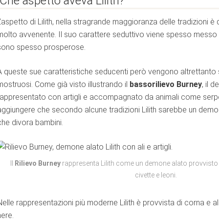
Che aspetto aveva Lilith?
L’aspetto di Lilith, nella stragrande maggioranza delle tradizioni è
molto avvenente. Il suo carattere seduttivo viene spesso messo in
sono spesso prosperose.
 INSEGNATE
A queste sue caratteristiche seducenti però vengono altrettanto 
mostruosi. Come già visto illustrando il
bassorilievo Burney
, il
rappresentato con artigli e accompagnato da animali come serpe
aggiungere che secondo alcune tradizioni Lilith sarebbe un de
che divora bambini.
Il
Rilievo Burney
rappresenta Lilith come un demone alato provvisto
civette e leoni.
ica
Nelle rappresentazioni più moderne Lilith è provvista di corna e al
nere.