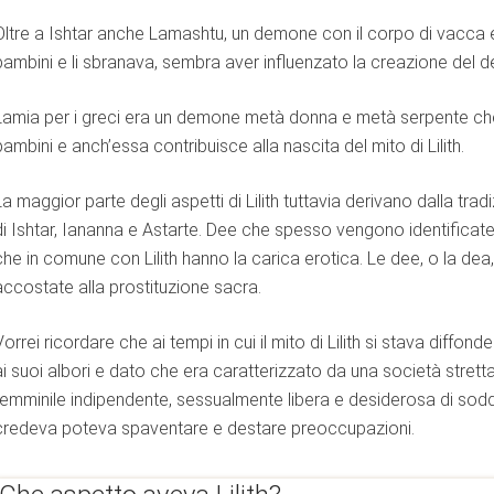
Oltre a Ishtar anche Lamashtu, un demone con il corpo di vacca e 
bambini e li sbranava, sembra aver influenzato la creazione del de
Lamia per i greci era un demone metà donna e metà serpente che
bambini e anch’essa contribuisce alla nascita del mito di Lilith.
BERIO
La maggior parte degli aspetti di Lilith tuttavia derivano dalla trad
di Ishtar, Iananna e Astarte. Dee che spesso vengono identificate
che in comune con Lilith hanno la carica erotica. Le dee, o la dea
accostate alla prostituzione sacra.
Vorrei ricordare che ai tempi in cui il mito di Lilith si stava diffo
ai suoi albori e dato che era caratterizzato da una società strett
femminile indipendente, sessualmente libera e desiderosa di sod
credeva poteva spaventare e destare preoccupazioni.
l mondo