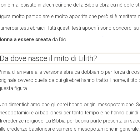
non è mai esistito in alcun canone della Bibbia ebraica né delle stor
figura molto particolare e molto apocrifa che però si è meritata
diana
numerosi testi ebraici. Tutti questi testi apocrifi sono concordi su
A FEMMINILE NELLO GNOSTICISMO
*
donna a essere creata
da Dio.
Da dove nasce il mito di Lilith?
onti sumeri
Prima di arrivare alla versione ebraica dobbiamo per forza di cos
originale ovvero quella da cui gli ebrei hanno tratto il nome, il tito
rio
questa figura.
*
Non dimentichiamo che gli ebrei hanno origini mesopotamiche. Son
mesopotamici e ai babilonesi per tanto tempo e ne hanno quindi a
di credenze religiose. La Bibbia per buona parte presenta un sacco 
rlo
alle credenze babilonesi e sumere e mesopotamiche in generale.
n italiano