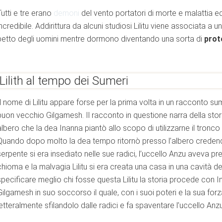
Tutti e tre erano
demoni
del vento portatori di morte e malattia e
incredibile. Addirittura da alcuni studiosi Lilitu viene associata a
petto degli uomini mentre dormono diventando una sorta di
prot
uello che c'è da sapere
Lilith al tempo dei Sumeri
Il nome di Lilitu appare forse per la prima volta in un racconto su
buon vecchio Gilgamesh. Il racconto in questione narra della stori
albero che la dea Inanna piantò allo scopo di utilizzarne il tron
Quando dopo molto la dea tempo ritornò presso l’albero creden
serpente si era insediato nelle sue radici, l’uccello Anzu aveva 
chioma e la malvagia Lilitu si era creata una casa in una cavità d
età
specificare meglio chi fosse questa Lilitu la storia procede con
Gilgamesh in suo soccorso il quale, con i suoi poteri e la sua forza
letteralmente sfilandolo dalle radici e fa spaventare l’uccello Anzu