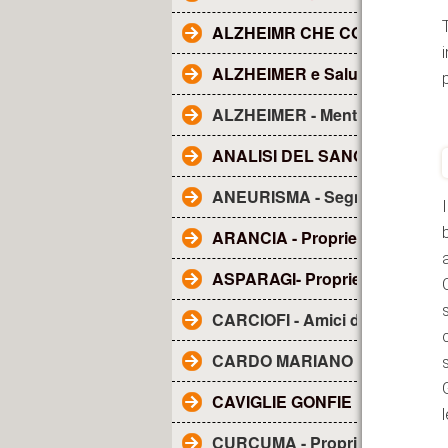
ALZHEIMR CHE COS'E'?
ALZHEIMER e Salute dentale
ALZHEIMER - Mentolo
ANALISI DEL SANGUE - Tutto q
ANEURISMA - Segnali
ARANCIA - Proprietà
ASPARAGI- Proprietà
CARCIOFI - Amici del fegato
CARDO MARIANO - sue propri
CAVIGLIE GONFIE
CURCUMA - Proprietà