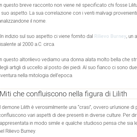
In questo breve racconto non viene né specificato chi fosse Lili
il suo aspetto. La sua correlazione con i venti malvagi provenienti
analizzandone il nome.
inamento
Un indizio sul suo aspetto ci viene fornito dal
Rilievo Burney
, un 
risalente al 2000 a.C. circa.
In questo altorilievo vediamo una donna alata molto bella che str
UNZIONI
degli artigli di uccello al posto dei piedi. Al suo fianco ci sono due
sventura nella mitologia dell’epoca.
RISTICHE E FUNZIONI
Miti che confluiscono nella figura di Lilith
Il demone Lilith è verosimilmente una “crasi”, ovvero un’unione di pi
confluiscono vari aspetti di dee presenti in diverse culture. Per d
GUE
rappresentata in modo simile e qualche studioso pensa che sia l
nel Rilievo Burney.