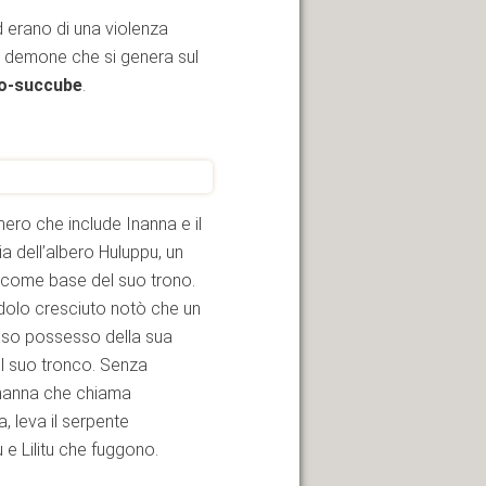
d erano di una violenza
 un demone che si genera sul
o-succube
.
mero che include Inanna e il
a dell’albero Huluppu, un
co come base del suo trono.
dolo cresciuto notò che un
preso possesso della sua
el suo tronco. Senza
 Inanna che chiama
, leva il serpente
 e Lilitu che fuggono.