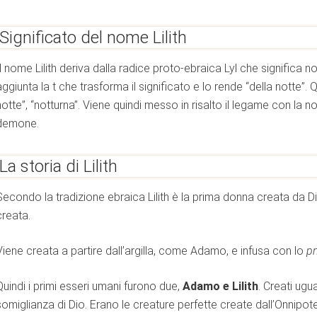
lmato
RRA CAVA
Significato del nome Lilith
ella TERRA CAVA
Il nome Lilith deriva dalla radice proto-ebraica Lyl che significa n
aggiunta la t che trasforma il significato e lo rende “della notte”. Qui
LLEANZA
notte”, “notturna”. Viene quindi messo in risalto il legame con la no
 Angeli
demone.
 della razza umana
La storia di Lilith
ONDO
Secondo la tradizione ebraica Lilith è la prima donna creata da 
creata.
Viene creata a partire dall’argilla, come Adamo, e infusa con lo
p
ENTARONO DEI
Quindi i primi esseri umani furono due,
Adamo e Lilith
. Creati ugu
somiglianza di Dio. Erano le creature perfette create dall’Onnipoten