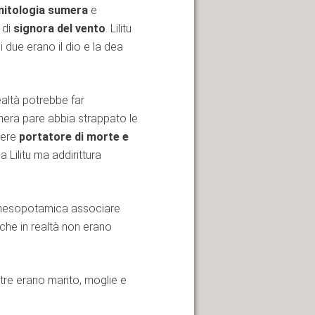
mitologia sumera
e
 di
signora del vento
. Lilitu
 i due erano il dio e la dea
realtà potrebbe far
umera pare abbia strappato le
ssere
portatore di morte e
 Lilitu ma addirittura
a mesopotamica associare
 che in realtà non erano
 I tre erano marito, moglie e