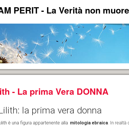
PERIT - La Verità non muore 
lith - La prima Vera DONNA
ERITA'.
Lilith: la prima vera donna
Lilith è una figura appartenente alla
mitologia ebraica
. In realt
andese