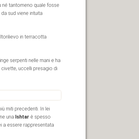
tu né tantomeno quale fosse
 da sud viene intuita
altorilievo in terracotta
inge serpenti nelle mani e ha
 civette, uccelli presagio di
ù miti precedenti. In lei
irne una
Ishtar
è spesso
ei a essere rappresentata