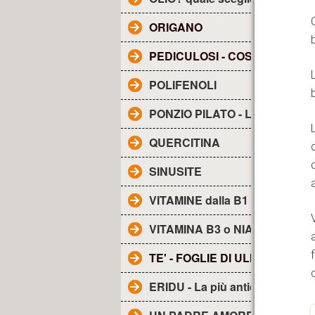
ORIGANO
PEDICULOSI - COS'E'?
POLIFENOLI
PONZIO PILATO - Lettera a TI
QUERCITINA
SINUSITE
VITAMINE dalla B1 alla B17
VITAMINA B3 o NIACINA
TE' - FOGLIE DI ULIVO
ERIDU - La più antica città de