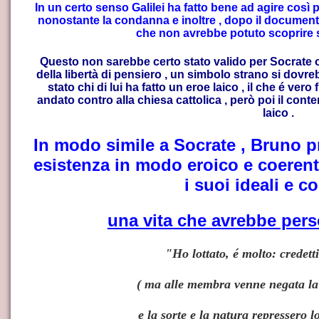
In un certo senso Galilei ha fatto bene ad agire così
nonostante la condanna e inoltre , dopo il document
che non avrebbe potuto scoprire 
Questo non sarebbe certo stato valido per Socrate o
della libertà di pensiero , un simbolo strano si dovr
stato chi di lui ha fatto un eroe laico , il che é ver
andato contro alla chiesa cattolica , però poi il conte
laico .
In modo simile a Socrate , Bruno pr
esistenza in modo eroico e coeren
i suoi ideali e c
una vita che avrebbe perso
"Ho lottato, é molto: credett
mento
( ma alle membra venne negata la 
e la sorte e la natura repressero lo