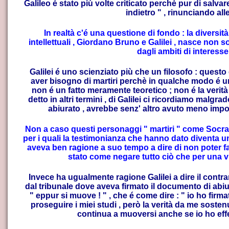
Galileo é stato più volte criticato perchè pur di salvare
indietro " , rinunciando alle
In realtà c'é una questione di fondo : la diversit
intellettuali , Giordano Bruno e Galilei , nasce non s
dagli ambiti di interesse
Galilei é uno scienziato più che un filosofo : questo 
aver bisogno di martiri perchè in qualche modo é una
non é un fatto meramente teoretico ; non é la verità
detto in altri termini , di Galilei ci ricordiamo malgr
abiurato , avrebbe senz' altro avuto meno impor
Non a caso questi personaggi " martiri " come Socra
per i quali la testimonianza che hanno dato diventa un
aveva ben ragione a suo tempo a dire di non poter f
stato come negare tutto ciò che per una vi
Invece ha ugualmente ragione Galilei a dire il contrar
dal tribunale dove aveva firmato il documento di abiu
" eppur si muove ! " , che é come dire : " io ho fir
lo che c'è da sapere
proseguire i miei studi , però la verità da me sosten
continua a muoversi anche se io ho effet