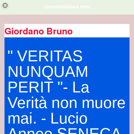
cercandolaluce.com
ITA'.
Giordano Bruno
" VERITAS
dese
NUNQUAM
PERIT "- La
na
EMMINILE NELLO GNOSTICISMO
Verità non muore
mai. - Lucio
Anneo SENECA
i sumeri