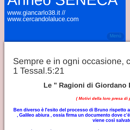
www.giancarlo38.it //
o
www.cercandolaluce.com
Menù
Sempre e in ogni occasione, 
taliano
1 Tessal.5:21
PAGO DI ATENE
Le " Ragioni di Giordano 
( Motivi della loro presa di
Ben diverso è l'esito del processo di Bruno rispetto a
, Galileo abiura , ossia firma un documento dove c'é 
viene così salvat