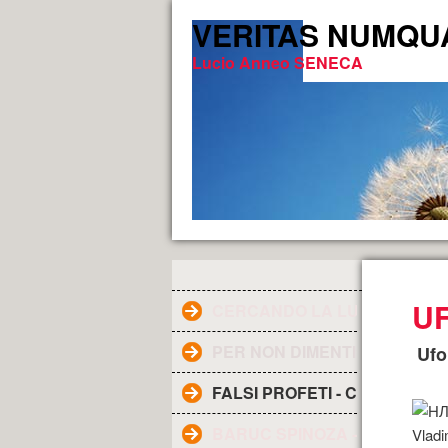
VERITAS NUMQUAM 
Lucio Anneo SENECA
U
CERCANDO LA LUCE DELLA V
PER NON DIMENTICARE
Ufo
FALSI PROFETI - CHI SONO ?
BARUC SPINOZA - Filosofo ol