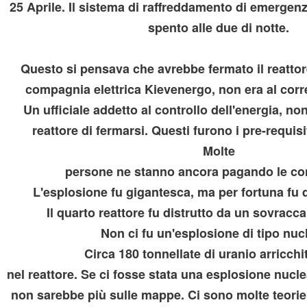
25 Aprile. Il sistema di raffreddamento di emergenz
spento alle due di notte.
Questo si pensava che avrebbe fermato il reattore
compagnia elettrica Kievenergo, non era al corre
uello che c'è da sapere
Un ufficiale addetto al controllo dell'energia, no
reattore di fermarsi. Questi furono i pre-requisit
Molte
persone ne stanno ancora pagando le c
L'esplosione fu gigantesca, ma per fortuna fu d
Il quarto reattore fu distrutto da un sovracca
Non ci fu un'esplosione di tipo nuc
età
Circa 180 tonnellate di uranio arricch
nel reattore. Se ci fosse stata una esplosione nucl
non sarebbe più sulle mappe. Ci sono molte teorie