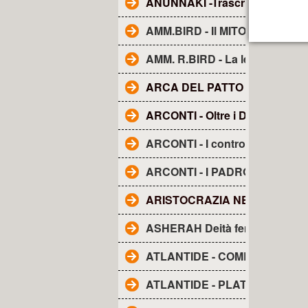
ANUNNAKI -Trascrizione dal fi
AMM.BIRD - Il MITO della TE
AMM. R.BIRD - La leggenda d
ARCA DEL PATTO O DELL'A
ARCONTI - Oltre i Demoni e gli
ARCONTI - I controllori segreti
ARCONTI - I PADRONI DEL M
ARISTOCRAZIA NERA. La..
ASHERAH Deità femminile
ATLANTIDE - COME I RE DIV
ATLANTIDE - PLATONE