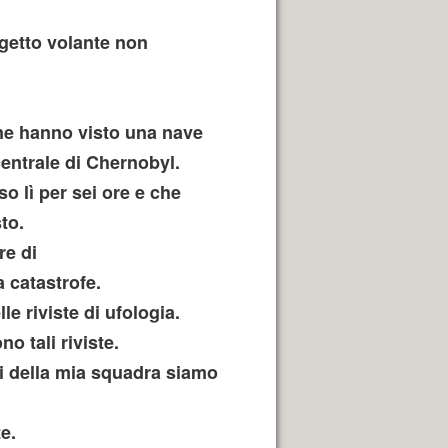
ggetto volante non
one hanno visto una nave
centrale di Chernobyl.
o lì per sei ore e che
to.
re di
 catastrofe.
 riviste di ufologia.
o tali riviste.
ri della mia squadra siamo
e.