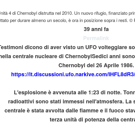
diana
39 anni fa
A FEMMINILE NELLO GNOSTICISMO
Permalink
Testimoni dicono di aver visto un UFO volteggiare sop
nella centrale nucleare di ChernobylSedici anni sono 
Chernobyl del 26 Aprile 1986.
onti sumeri
https://it.discussioni.ufo.narkive.com/IHFL8dR3
rio
L'esplosione è avvenuta alle 1:23 di notte. Tonn
radioattivi sono stati immessi nell'atmosfera. La
centrale è stata avvolta dalle fiamme e il fuoco st
terza unità di potenza della centr
rlo
n italiano