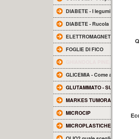
DIABETE - I legumi
DIABETE - Rucola
ELETTROMAGNETISMO - Inqu
Q
FOGLIE DI FICO
GHIANDOLA PINEALE - SUE F
GLICEMIA - Come abbassarla
GLUTAMMATO - SUE CARATTE
MARKES TUMORALI
MICROCIP
Ecc
MICROPLASTICHE NEL SAN
OLIO? quale scegliere?