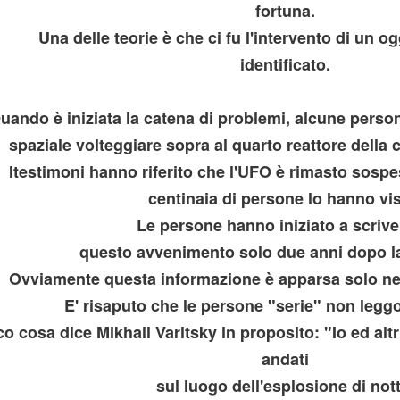
fortuna.
Una delle teorie è che ci fu l'intervento di un o
identificato.
inamento
uando è iniziata la catena di problemi, alcune pers
spaziale volteggiare sopra al quarto reattore della 
Itestimoni hanno riferito che l'UFO è rimasto sospes
UNZIONI
centinaia di persone lo hanno vis
Le persone hanno iniziato a scrive
questo avvenimento solo due anni dopo la
RISTICHE E FUNZIONI
Ovviamente questa informazione è apparsa solo nelle
E' risaputo che le persone "serie" non leggon
o cosa dice Mikhail Varitsky in proposito: "Io ed alt
andati
GUE
sul luogo dell'esplosione di nott