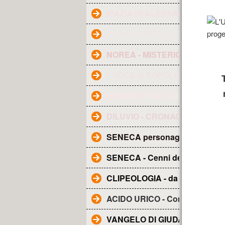
IPAZIA DI ALESSANDRIA
CAPO SEATTLE - Saggezza In
NOREA - MISTERIOSA FIGUR
" VOCE di POPOLO "
MOMENTI POETICI
DILUVIO - CRONACA - Dai racc
SENECA personaggio e Glossa
SENECA - Cenni della sua vita
CLIPEOLOGIA - da WIKIPEDIA
ACIDO URICO - Come abbassa
VANGELO DI GIUDA - Tradotto i