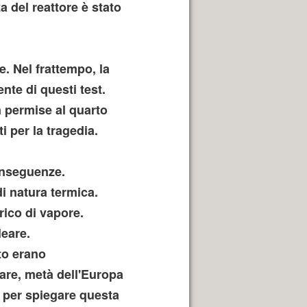
a del reattore è stato
. Nel frattempo, la
nte di questi test.
n permise al quarto
i per la tragedia.
onseguenze.
i natura termica.
rico di vapore.
leare.
ito erano
eare, metà dell'Europa
 per spiegare questa