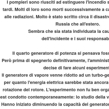
I pompieri sono riusciti ad estinguere l'incendio 
ROPAGO DI ATENE
tardi. Molti di loro sono morti successivamente a c
alle radiazioni. Molto è stato scritto circa il disast
Russia che all'estero.
Sembra che sia stata individuata la cau
dell'incidente e i suoi responsabi
Il quarto generatore di potenza si pensava foss
Però prima di spegnerlo definitivamente, l'amminist
decise di fare alcuni esperiment
Il generatore di vapore venne ridotto ad un turbo-g
per quanto l'energia elettrica sarebbe stata ancora 
ni.
rotazione del rotore. L'esperimento non fu ben orga
test condotto contemporaneamente: lo studio della vi
Hanno iniziato diminuendo la capacità del generatore