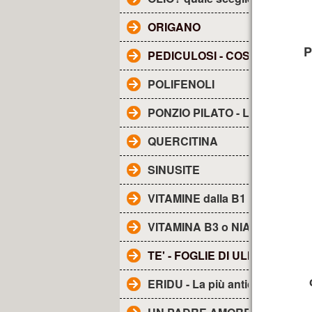
ORIGANO
P
PEDICULOSI - COS'E'?
POLIFENOLI
PONZIO PILATO - Lettera a TI
QUERCITINA
SINUSITE
VITAMINE dalla B1 alla B17
VITAMINA B3 o NIACINA
TE' - FOGLIE DI ULIVO
ERIDU - La più antica città de