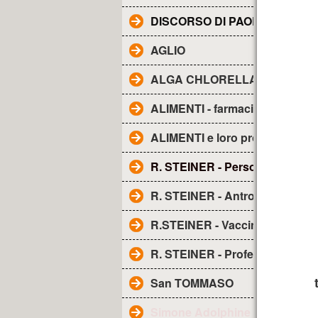
DISCORSO DI PAOLO ALL'AE
AGLIO
ALGA CHLORELLA - Proprietà
ALIMENTI - farmacia naturale
ALIMENTI e loro proprietà
R. STEINER - Personaggio
R. STEINER - Antroposofia
R.STEINER - Vaccini
R. STEINER - Profezia sui vacci
San TOMMASO
Simone Adolphine Weil