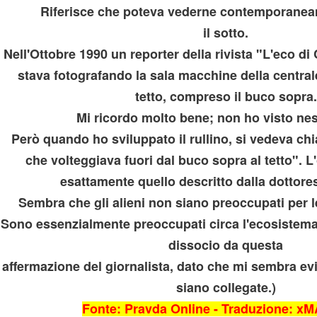
Riferisce che poteva vederne contemporaneam
il sotto.
Nell'Ottobre 1990 un reporter della rivista "L'eco d
stava fotografando la sala macchine della centrale
 INSEGNATE
tetto, compreso il buco sopra.
Mi ricordo molto bene; non ho visto n
Però quando ho sviluppato il rullino, si vedeva c
che volteggiava fuori dal buco sopra al tetto". 
esattamente quello descritto dalla dottor
Sembra che gli alieni non siano preoccupati per le
Sono essenzialmente preoccupati circa l'ecosistem
dissocio da questa
ica
affermazione del giornalista, dato che mi sembra ev
siano collegate.)
Fonte: Pravda Online - Traduzione: 