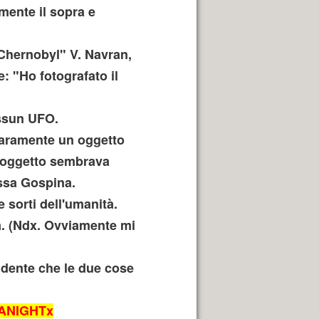
ente il sopra e
i Chernobyl" V. Navran,
: "Ho fotografato il
essun UFO.
hiaramente un oggetto
L'oggetto sembrava
essa Gospina.
 sorti dell'umanità.
a. (Ndx. Ovviamente mi
idente che le due cose
xMANIGHTx