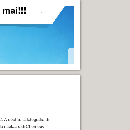
mai!!!
*