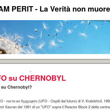
PERIT - La Verità non muore 
FO su CHERNOBYL
ERITA'.
 su Chernobyl?
*
andese