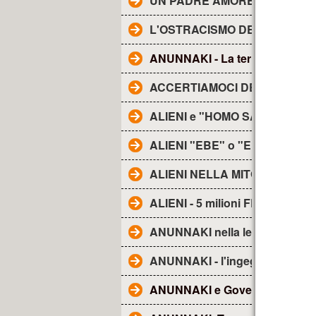
UN PADRE AMOREVOLE -
L'OSTRACISMO DEI TG
ANUNNAKI - La terra degli......
ACCERTIAMOCI DELLE COSE
ALIENI e "HOMO SAPIENS"
ALIENI "EBE" o "EBENS"-
ALIENI NELLA MITOLOGIA
ALIENI - 5 milioni FRA NOI
ANUNNAKI nella lett. religiosa
ANUNNAKI - l'ingegneria genet
ANUNNAKI e Governo Ombra