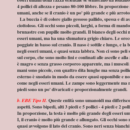
4 pollici di altezza e pesano 80-100 libbre. In proporzione s
o
umani, anche se il cranio è un po' più grande e più arrot
La buccia è di colore giallo gessoso pallido, spessa e di 
ciottoloso. Gli occhi sono piccoli, larghi, a forma di mando
brunastre con pupille molto grandi. Il bianco degli occhi 
esseri umani, ma ha una sfumatura grigio chiaro. Le orecc
poggiate in basso sul cranio. Il naso è sottile e lungo, e la
negli esseri umani, e quasi senza labbra. Non ci sono peli s
sul corpo, che sono molto fini e confinati alle ascelle e all
taliano
è magro e senza grasso corporeo apparente, ma i muscoli 
mani sono piccole, con quattro dita lunghe ma senza pollic
PAGO DI ATENE
esterno è snodato in modo da essere quasi opponibile e non 
come negli esseri umani. Le zampe sono leggermente ma n
piedi sono un po' divaricati e proporzionalmente grandi.
Queste entità sono umanoidi ma differisco
b. EBE Tipo II.
aspetti. Sono bipedi, alti 3 piedi e 5 pollici - 4 piedi e 2 pol
In proporzione, la testa è molto più grande degli esseri u
I, il cranio è molto più grande e allungato. Gli occhi sono 
quasi avvolgono il lato del cranio. Sono neri senza bianchi