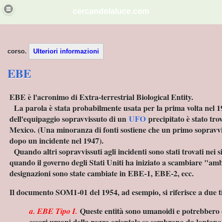
cercandolaluce.com
ITA'.
corso.
Ulteriori informazioni
EBE
dese
EBE è l'acronimo di Extra-terrestrial Biological Entity.
La parola è stata probabilmente usata per la prima volta nel
dell'equipaggio sopravvissuto di un
UFO
precipitato è stato tro
Mexico. (Una minoranza di fonti sostiene che un primo sopravvis
na
dopo un incidente nel 1947).
Quando altri sopravvissuti agli incidenti sono stati trovati nei sit
EMMINILE NELLO GNOSTICISMO
quando il governo degli Stati Uniti ha iniziato a scambiare "amba
designazioni sono state cambiate in EBE-1, EBE-2, ecc.
Il documento SOM1-01 del 1954, ad esempio, si riferisce a due t
Queste entità sono umanoidi e potrebbero 
a. EBE Tipo I.
esseri umani della razza orientale se sembrano da lontano.
i sumeri