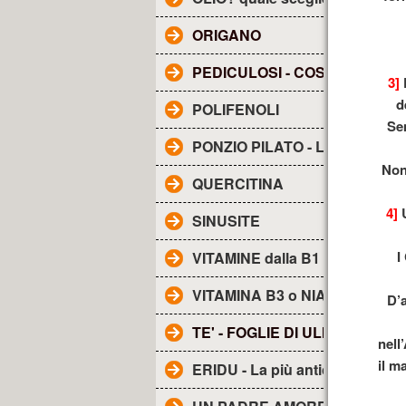
ORIGANO
PEDICULOSI - COS'E'?
3]
d
POLIFENOLI
Sem
PONZIO PILATO - Lettera a TI
Non
QUERCITINA
4]
U
SINUSITE
I
VITAMINE dalla B1 alla B17
VITAMINA B3 o NIACINA
D’a
TE' - FOGLIE DI ULIVO
nell
il m
ERIDU - La più antica città de