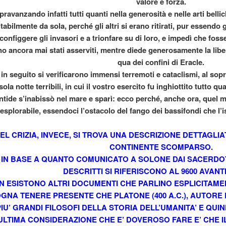
valore e forza.
ravanzando infatti tutti quanti nella generosità e nelle arti belli
itabilmente da sola, perché gli altri si erano ritirati, pur essendo 
configgere gli invasori e a trionfare su di loro, e impedì che foss
o ancora mai stati asserviti, mentre diede generosamente la libert
qua dei confini di Eracle.
in seguito si verificarono immensi terremoti e cataclismi, al sop
uello che c'è da sapere
ola notte terribili, in cui il vostro esercito fu inghiottito tutto qu
ntide s’inabissò nel mare e sparì: ecco perché, anche ora, quel m
nesplorabile, essendoci l’ostacolo del fango dei bassifondi che l’
EL CRIZIA, INVECE, SI TROVA UNA DESCRIZIONE DETTAGLI
CONTINENTE SCOMPARSO.
IN BASE A QUANTO COMUNICATO A SOLONE DAI SACERDOTI
DESCRITTI SI RIFERISCONO AL 9600 AVANTI
età
N ESISTONO ALTRI DOCUMENTI CHE PARLINO ESPLICITAME
GNA TENERE PRESENTE CHE PLATONE (400 A.C.), AUTORE D
PIU’ GRANDI FILOSOFI DELLA STORIA DELL’UMANITA’ E QUI
’ULTIMA CONSIDERAZIONE CHE E’ DOVEROSO FARE E’ CHE 