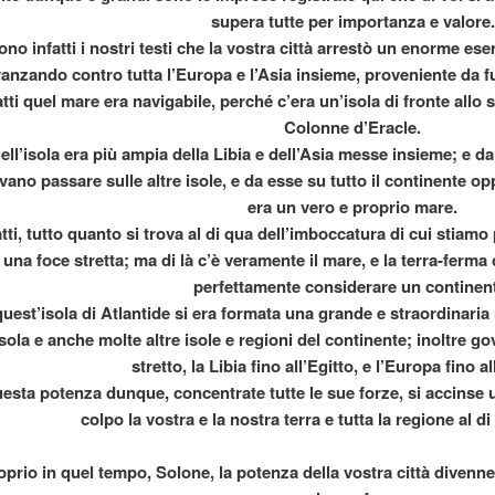
supera tutte per importanza e valore.
ROPAGO DI ATENE
ono infatti i nostri testi che la vostra città arrestò un enorme es
anzando contro tutta l’Europa e l’Asia insieme, proveniente da fu
atti quel mare era navigabile, perché c’era un’isola di fronte allo
Colonne d’Eracle.
ell’isola era più ampia della Libia e dell’Asia messe insieme; e da
vano passare sulle altre isole, e da esse su tutto il continente op
era un vero e proprio mare.
atti, tutto quanto si trova al di qua dell’imboccatura di cui stia
una foce stretta; ma di là c’è veramente il mare, e la terra-ferma
perfettamente considerare un continen
quest’isola di Atlantide si era formata una grande e straordinari
isola e anche molte altre isole e regioni del continente; inoltre g
stretto, la Libia fino all’Egitto, e l’Europa fino al
esta potenza dunque, concentrate tutte le sue forze, si accinse 
ni.
colpo la vostra e la nostra terra e tutta la regione al di
oprio in quel tempo, Solone, la potenza della vostra città divenne 