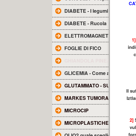
CA
DIABETE - I legumi
DIABETE - Rucola
ELETTROMAGNETISMO - Inqu
1]
ind
FOGLIE DI FICO
c
GHIANDOLA PINEALE - SUE F
GLICEMIA - Come abbassarla
GLUTAMMATO - SUE CARATTE
Il s
MARKES TUMORALI
Iztl
MICROCIP
2]
S
MICROPLASTICHE NEL SAN
vu
for
OLIO? quale scegliere?