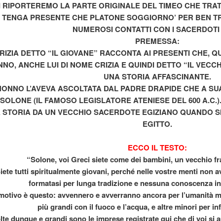
I RIPORTEREMO LA PARTE ORIGINALE DEL TIMEO CHE TRA
I TENGA PRESENTE CHE PLATONE SOGGIORNO’ PER BEN TRE
NUMEROSI CONTATTI CON I SACERDOTI 
*
diana
PREMESSA:
RIZIA DETTO “IL GIOVANE” RACCONTA AI PRESENTI CHE, 
A FEMMINILE NELLO GNOSTICISMO
NO, ANCHE LUI DI NOME CRIZIA E QUINDI DETTO “IL VEC
UNA STORIA AFFASCINANTE.
 NONNO L’AVEVA ASCOLTATA DAL PADRE DRAPIDE CHE A SU
 SOLONE (IL FAMOSO LEGISLATORE ATENIESE DEL 600 A.C.
 STORIA DA UN VECCHIO SACERDOTE EGIZIANO QUANDO SI 
onti sumeri
EGITTO.
rio
ECCO IL TESTO:
“Solone, voi Greci siete come dei bambini, un vecchio fra
iete tutti spiritualmente giovani, perché nelle vostre menti non 
formatasi per lunga tradizione e nessuna conoscenza in
rlo
 motivo è questo: avvennero e avverranno ancora per l’umanità mol
più grandi con il fuoco e l’acqua, e altre minori per inf
n italiano
lte dunque e grandi sono le imprese registrate qui che di voi si