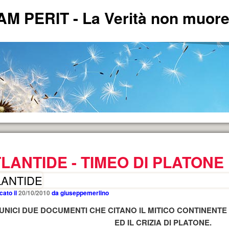
PERIT - La Verità non muore 
LANTIDE - TIMEO DI PLATONE
ERITA'.
LANTIDE
cato il
20/10/2010
da
giuseppemerlino
 UNICI DUE DOCUMENTI CHE CITANO IL MITICO CONTINENTE 
andese
ED IL CRIZIA DI PLATONE.