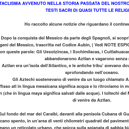
TACLISMA AVVENUTO NELLA STORIA PASSATA DEL NOSTRO 
TESTI SACRI DI QUASI TUTTE LE RELIGI
Ho raccolto alcune notizie che riguardano il contin
inamento
Dopo la conquista del Messico da parte degli Spagnoli, si scopr
igeni del Messico, trascritta nel Codice Aubin, ( Vedi NOTE ESPI
on queste parole: Gli Uexotzincas, i Xochimilacas, i Cuitlahuacas
UNZIONI
abbandonarono Aztlan e vagarono senza 
Aztlan era un’isola dell’Atlantico, e le antiche tribu’ avevano do
sprofondando nell’oceano.
Gli Aztechi sostenevano di venire da un luogo chiamato Az
RISTICHE E FUNZIONI
uffisso atl in lingua messicana significa acqua e lo ritroviamo in 
an (che in lingua maya significa salvati dalle acque). I toltechi d
di venire da Aztlan.
ul fondo del mar dei Caraibi, davanti alla penisola Cubana di G
GUE
lcano spento, in un’area di venti chilometri quadrati del pavime
mano un reticolato urbano, che spicca sulla spianata di sabbia bi