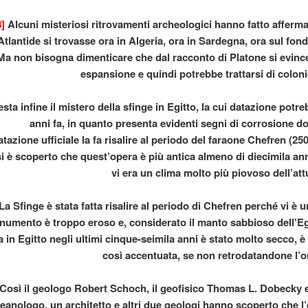
lmato
8]
Alcuni misteriosi ritrovamenti archeologici hanno fatto affermar
RRA CAVA
Atlantide si trovasse ora in Algeria, ora in Sardegna, ora sul fon
Ma non bisogna dimenticare che dal racconto di Platone si evince
ella TERRA CAVA
espansione e quindi potrebbe trattarsi di colonie
LLEANZA
sta infine il mistero della sfinge in Egitto, la cui datazione potr
 Angeli
anni fa, in quanto presenta evidenti segni di corrosione d
atazione ufficiale la fa risalire al periodo del faraone Chefren (25
 della razza umana
i è scoperto che quest’opera è più antica almeno di diecimila ann
ONDO
vi era un clima molto più piovoso dell’att
La Sfinge è stata fatta risalire al periodo di Chefren perché vi è u
umento è troppo eroso e, considerato il manto sabbioso dell’Egit
a in Egitto negli ultimi cinque-seimila anni è stato molto secco, è
così accentuata, se non retrodatandone l’or
ENTARONO DEI
Così il geologo Robert Schoch, il geofisico Thomas L. Dobecky
eanologo, un architetto e altri due geologi hanno scoperto che l’