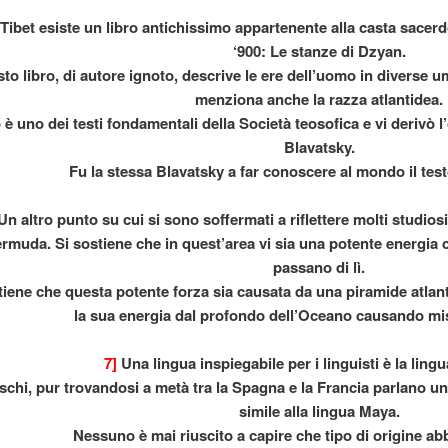
Tibet esiste un libro antichissimo appartenente alla casta sacerdo
‘900: Le stanze di Dzyan.
to libro, di autore ignoto, descrive le ere dell’uomo in diverse u
menziona anche la razza atlantidea.
 INSEGNATE
è uno dei testi fondamentali della Società teosofica e vi derivò l
Blavatsky.
Fu la stessa Blavatsky a far conoscere al mondo il testo
n altro punto su cui si sono soffermati a riflettere molti studiosi 
rmuda. Si sostiene che in quest’area vi sia una potente energia c
passano di lì.
itiene che questa potente forza sia causata da una piramide atlan
la sua energia dal profondo dell’Oceano causando mis
7]
Una lingua inspiegabile per i linguisti è la ling
ica
schi, pur trovandosi a metà tra la Spagna e la Francia parlano un
simile alla lingua Maya.
Nessuno è mai riuscito a capire che tipo di origine ab