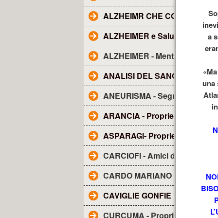
Sop
ALZHEIMR CHE COS'E'?
inev
ALZHEIMER e Salute dentale
a s
eran
ALZHEIMER - Mentolo
«Ma 
ANALISI DEL SANGUE - Tutto q
una s
Atla
ANEURISMA - Segnali
i
ARANCIA - Proprietà
N
ASPARAGI- Proprietà
CARCIOFI - Amici del fegato
CARDO MARIANO - sue propri
NO
BISO
CAVIGLIE GONFIE
L
CURCUMA - Proprietà