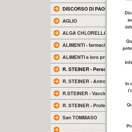
DISCORSO DI PAOLO ALL'AE
Dic
av
AGLIO
inf
ALGA CHLORELLA - Proprietà
Qu
ALIMENTI - farmacia naturale
pote
ALIMENTI e loro proprietà
Inf
R. STEINER - Personaggio
R. STEINER - Antroposofia
In 
l’
R.STEINER - Vaccini
Qu
R. STEINER - Profezia sui vacci
San TOMMASO
Pr
Simone Adolphine Weil