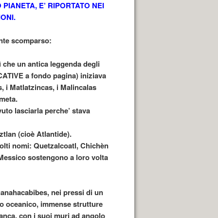
PIANETA, E’ RIPORTATO NEI
ONI.
ente scomparso:
ì che un antica leggenda degli
CATIVE a fondo pagina) iniziava
, i Matlatzincas, i Malincalas
meta.
vuto lasciarla perche’ stava
tlan (cioè Atlantide).
molti nomi: Quetzalcoatl, Chichèn
el Messico sostengono a loro volta
uanahacabibes, nei pressi di un
nto oceanico, immense strutture
anca, con i suoi muri ad angolo