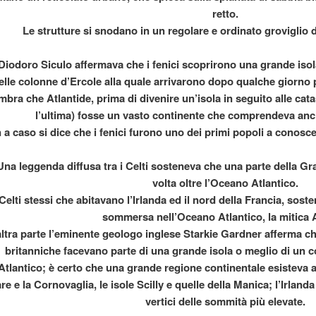
retto.
Le strutture si snodano in un regolare e ordinato groviglio di 
Diodoro Siculo affermava che i fenici scoprirono una grande isola
elle colonne d’Ercole alla quale arrivarono dopo qualche giorno p
bra che Atlantide, prima di divenire un’isola in seguito alle catast
BERIO
l’ultima) fosse un vasto continente che comprendeva anch
 a caso si dice che i fenici furono uno dei primi popoli a conos
na leggenda diffusa tra i Celti sosteneva che una parte della G
volta oltre l’Oceano Atlantico.
 Celti stessi che abitavano l’Irlanda ed il nord della Francia, sos
sommersa nell’Oceano Atlantico, la mitica 
ltra parte l’eminente geologo inglese Starkie Gardner afferma ch
britanniche facevano parte di una grande isola o meglio di un 
’Atlantico; è certo che una grande regione continentale esisteva 
are e la Cornovaglia, le isole Scilly e quelle della Manica; l’Irla
l mondo
vertici delle sommità più elevate.