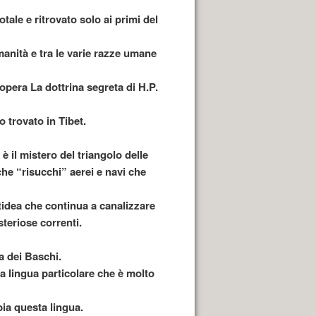
tale e ritrovato solo ai primi del
manità e tra le varie razze umane
’opera La dottrina segreta di H.P.
 trovato in Tibet.
è il mistero del triangolo delle
he “risucchi” aerei e navi che
tidea che continua a canalizzare
teriose correnti.
ua dei Baschi.
a lingua particolare che è molto
bia questa lingua.