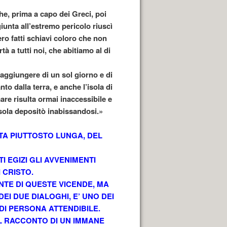
che, prima a capo dei Greci, poi
giunta all’estremo pericolo riuscì
ero fatti schiavi coloro che non
à a tutti noi, che abitiamo al di
raggiungere di un sol giorno e di
anto dalla terra, e anche l’isola di
are risulta ormai inaccessibile e
isola depositò inabissandosi.»
ATA PIUTTOSTO LUNGA, DEL
 EGIZI GLI AVVENIMENTI
 CRISTO.
NTE DI QUESTE VICENDE, MA
EI DUE DIALOGHI, E’ UNO DEI
NDI PERSONA ATTENDIBILE.
IL RACCONTO DI UN IMMANE