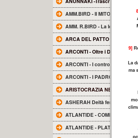
ANUNNAKI -Trascrizione dal fi
AMM.BIRD - Il MITO della TE
AMM. R.BIRD - La leggenda d
ARCA DEL PATTO O DELL'A
9]
Re
ARCONTI - Oltre i Demoni e gli
La d
ARCONTI - I controllori segreti
ma s
ARCONTI - I PADRONI DEL M
ARISTOCRAZIA NERA. La..
mon
ASHERAH Deità femminile
clim
ATLANTIDE - COME I RE DIV
ATLANTIDE - PLATONE
oc