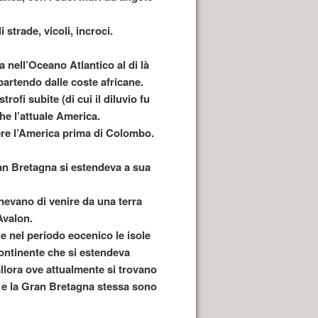
strade, vicoli, incroci.
 nell’Oceano Atlantico al di là
artendo dalle coste africane.
rofi subite (di cui il diluvio fu
e l’attuale America.
cere l’America prima di Colombo.
ran Bretagna si estendeva a sua
tenevano di venire da una terra
Avalon.
e nel periodo eocenico le isole
continente che si estendeva
allora ove attualmente si trovano
nda e la Gran Bretagna stessa sono