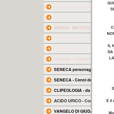
QU
IPAZIA DI ALESSANDRIA
S
CAPO SEATTLE - Saggezza In
C
NOREA - MISTERIOSA FIGUR
NON
" VOCE di POPOLO "
*
IL
MOMENTI POETICI
DA
LA
DILUVIO - CRONACA - Dai racc
SENECA personaggio e Glossa
SENECA - Cenni della sua vita
S
CLIPEOLOGIA - da WIKIPEDIA
ACIDO URICO - Come abbassa
E il
VANGELO DI GIUDA - Tradotto i
Mo