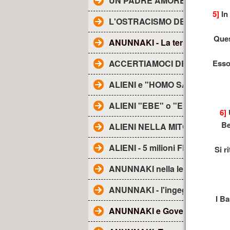
UN PADRE AMOREVOLE -
5]
In 
L'OSTRACISMO DEI TG
Ques
ANUNNAKI - La terra degli......
ACCERTIAMOCI DELLE COSE
Esso 
ALIENI e "HOMO SAPIENS"
ALIENI "EBE" o "EBENS"-
6]
U
Be
ALIENI NELLA MITOLOGIA
ALIENI - 5 milioni FRA NOI
Si r
ANUNNAKI nella lett. religiosa
ANUNNAKI - l'ingegneria genet
I Ba
ANUNNAKI e Governo Ombra