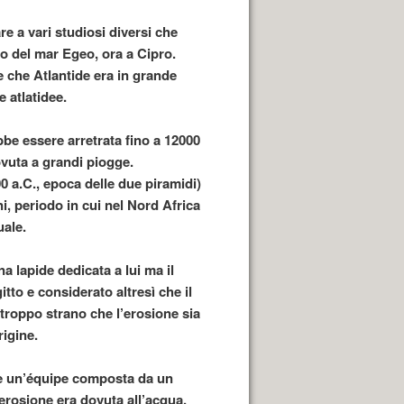
e a vari studiosi diversi che
do del mar Egeo, ora a Cipro.
 che Atlantide era in grande
 atlatidee.
ebbe essere arretrata fino a 12000
ovuta a grandi piogge.
00 a.C., epoca delle due piramidi)
i, periodo in cui nel Nord Africa
uale.
na lapide dedicata a lui ma il
to e considerato altresì che il
 troppo strano che l’erosione sia
igine.
 e un’équipe composta da un
erosione era dovuta all’acqua,