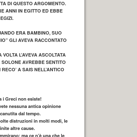
TTA DI QUESTO ARGOMENTO.
 ANNI IN EGITTO ED EBBE
EGIZI.
QUANDO ERA BAMBINO, SUO
CHIO” GLI AVEVA RACCONTATO
A VOLTA L’AVEVA ASCOLTATA
). SOLONE AVREBBE SENTITO
RECO’ A SAIS NELL’ANTICO
 i Greci non esiste!
avete nessuna antica opinione
canutita dal tempo.
te distruzioni in molti modi, le
inite altre cause.
 ammirano; ma ce n’è una che le