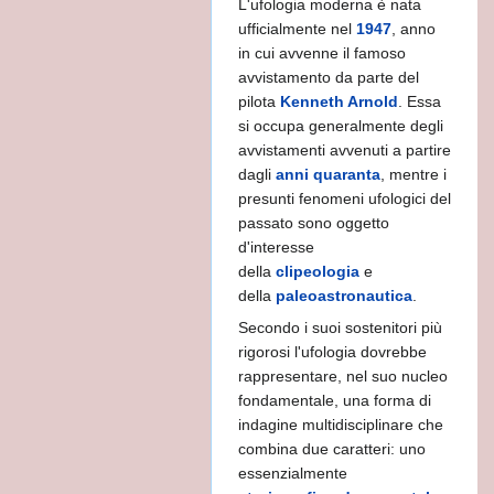
L'ufologia moderna è nata
ufficialmente nel
1947
, anno
in cui avvenne il famoso
avvistamento da parte del
pilota
Kenneth Arnold
. Essa
si occupa generalmente degli
avvistamenti avvenuti a partire
dagli
anni quaranta
, mentre i
presunti fenomeni ufologici del
passato sono oggetto
a
d'interesse
della
clipeologia
e
della
paleoastronautica
.
Secondo i suoi sostenitori più
to
rigorosi l'ufologia dovrebbe
rappresentare, nel suo nucleo
 CAVA
fondamentale, una forma di
a TERRA CAVA
indagine multidisciplinare che
combina due caratteri: uno
EANZA
essenzialmente