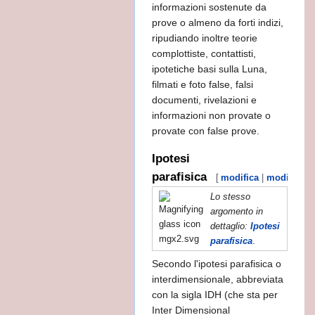
informazioni sostenute da
ia aliena?
prove o almeno da forti indizi,
ripudiando inoltre teorie
la Lombardia
complottiste, contattisti,
ipotetiche basi sulla Luna,
eari
filmati e foto false, falsi
documenti, rivelazioni e
informazioni non provate o
provate con false prove.
Ipotesi
iugno 1933
parafisica
[
modifica
|
modifica w
Lo stesso
argomento in
dettaglio:
Ipotesi
parafisica
.
Secondo l'ipotesi parafisica o
interdimensionale, abbreviata
con la sigla IDH (che sta per
Inter Dimensional