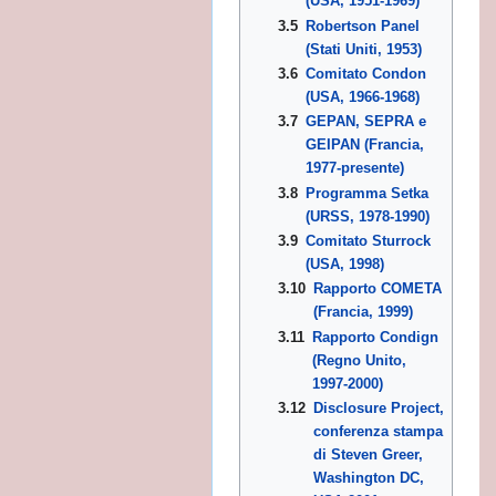
(USA, 1951-1969)
ZIONI
3.5
Robertson Panel
(Stati Uniti, 1953)
3.6
Comitato Condon
(USA, 1966-1968)
STICHE E FUNZIONI
3.7
GEPAN, SEPRA e
GEIPAN (Francia,
1977-presente)
3.8
Programma Setka
(URSS, 1978-1990)
3.9
Comitato Sturrock
(USA, 1998)
3.10
Rapporto COMETA
(Francia, 1999)
3.11
Rapporto Condign
(Regno Unito,
1997-2000)
3.12
Disclosure Project,
conferenza stampa
di Steven Greer,
Washington DC,
IO