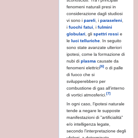
fenomeni naturali presi in
considerazione dagli studiosi
vi sono i
pareli
, i
paraseleni
,
i
fuochi fatui
, i
fulmini
globulari
, gli
spettri rossi
e
le
luci telluriche
. In seguito
sono state avanzate ulteriori
ipotesi, come la formazione di
nubi di
plasma
causate da
[6]
fenomeni elettrici
o di palle
di fuoco che si
svilupperebbero per
combustione di gas all'interno
TI PER "FABBRICARE" L'UOMO?
[7]
di vortici atmosferici.
In ogni caso, l'ipotesi naturale
tende a negare le supposte
manifestazioni di "artificialità"
e/o intelligenza legate,
secondo l'interpretazione degli
E
ufologi, a determinate