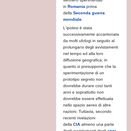
in
Romania
prima
utorum
della
Seconda guerra
mondiale
.
L'ipotesi è stata
successivamente accantonata
affronti con la BIBBIA
da molti ufologi in seguito al
prolungarsi degli avvistamenti
nel tempo ed alla loro
diffusione geografica, in
to
quanto si presuppone che la
sperimentazione di un
prototipo segreto non
dovrebbe durare così tanti
TO DA STEINER.
anni e soprattutto non
dovrebbe essere effettuata
nello spazio aereo di altre
nazioni. Tuttavia, secondo
recenti rivelazioni
uro
della
CIA
almeno una parte
degli avvistamenti degli
anni