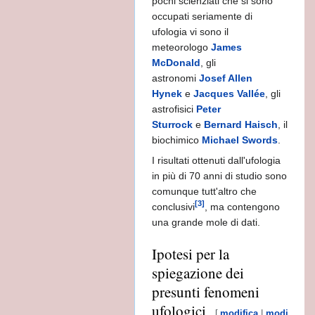
pochi scienziati che si sono
occupati seriamente di
ufologia vi sono il
meteorologo
James
McDonald
, gli
astronomi
Josef Allen
Hynek
e
Jacques Vallée
, gli
astrofisici
Peter
Sturrock
e
Bernard Haisch
, il
biochimico
Michael Swords
.
 NICEA
I risultati ottenuti dall'ufologia
in più di 70 anni di studio sono
comunque tutt'altro che
[3]
conclusivi
, ma contengono
igini -
una grande mole di dati.
Ipotesi per la
spiegazione dei
A
presunti fenomeni
ufologici
[
modifica
|
modifica wi