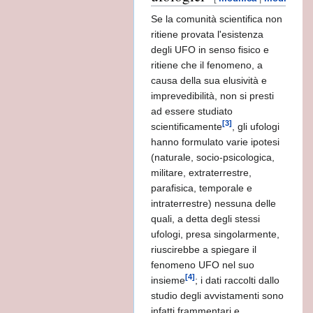
Se la comunità scientifica non
o
ritiene provata l'esistenza
degli UFO in senso fisico e
TICHE
ritiene che il fenomeno, a
causa della sua elusività e
imprevedibilità, non si presti
ad essere studiato
[3]
scientificamente
, gli ufologi
A NOI
hanno formulato varie ipotesi
(naturale, socio-psicologica,
militare, extraterrestre,
parafisica, temporale e
ELL''ACQUA
intraterrestre) nessuna delle
quali, a detta degli stessi
 WIKIPEDIA
ufologi, presa singolarmente,
riuscirebbe a spiegare il
E BRUCIATA -
fenomeno UFO nel suo
[4]
insieme
; i dati raccolti dallo
studio degli avvistamenti sono
infatti frammentari e