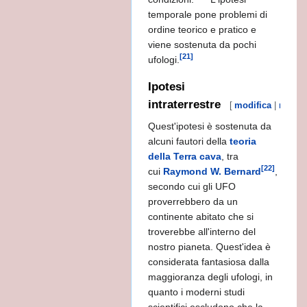
temporale pone problemi di
ordine teorico e pratico e
viene sostenuta da pochi
[21]
ufologi.
Ipotesi
intraterrestre
[
modifica
|
modifi
Quest'ipotesi è sostenuta da
alcuni fautori della
teoria
della Terra cava
, tra
[22]
cui
Raymond W. Bernard
,
secondo cui gli UFO
proverrebbero da un
continente abitato che si
troverebbe all'interno del
nostro pianeta. Quest'idea è
considerata fantasiosa dalla
maggioranza degli ufologi, in
quanto i moderni studi
scientifici escludono che la