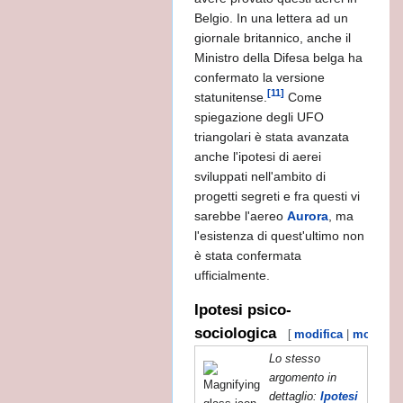
Belgio. In una lettera ad un
giornale britannico, anche il
Ministro della Difesa belga ha
confermato la versione
[11]
statunitense.
Come
'avvio alla civiltà in Mesopotamia.
spiegazione degli UFO
triangolari è stata avanzata
anche l'ipotesi di aerei
sviluppati nell'ambito di
progetti segreti e fra questi vi
sarebbe l'aereo
Aurora
, ma
ALE
l'esistenza di quest'ultimo non
è stata confermata
ufficialmente.
i TG
Ipotesi psico-
sociologica
NI?
[
modifica
|
modifica
Lo stesso
argomento in
dettaglio:
Ipotesi