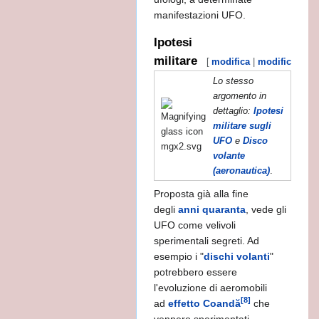
manifestazioni UFO.
Ipotesi
militare
[
modifica
|
modifica wiki
 ROGER PENROSE
Lo stesso
argomento in
dettaglio:
Ipotesi
militare sugli
UFO
e
Disco
volante
(aeronautica)
.
Proposta già alla fine
degli
anni quaranta
, vede gli
UFO come velivoli
CA
sperimentali segreti. Ad
CURATA CONOSCENZA.
esempio i "
dischi volanti
"
potrebbero essere
l'evoluzione di aeromobili
[8]
ad
effetto Coandă
che
vennero sperimentati