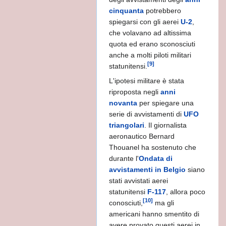
cinquanta
potrebbero
spiegarsi con gli aerei
U-2
,
A
che volavano ad altissima
quota ed erano sconosciuti
EISMO CRISTIANO
anche a molti piloti militari
[9]
statunitensi.
A
L'ipotesi militare è stata
riproposta negli
anni
novanta
per spiegare una
serie di avvistamenti di
UFO
triangolari
. Il giornalista
aeronautico Bernard
Thouanel ha sostenuto che
ICEA 325 a.C.
durante l'
Ondata di
avvistamenti in Belgio
siano
stati avvistati aerei
statunitensi
F-117
, allora poco
[10]
conosciuti,
ma gli
americani hanno smentito di
avere provato questi aerei in