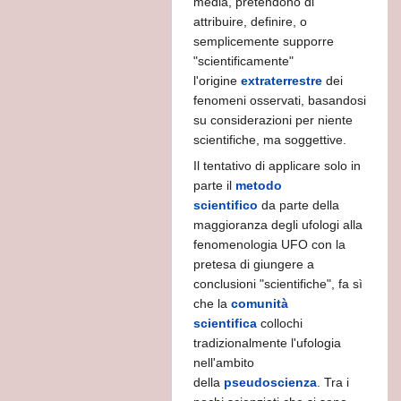
media, pretendono di
attribuire, definire, o
semplicemente supporre
"scientificamente"
l'origine
extraterrestre
dei
fenomeni osservati, basandosi
su considerazioni per niente
scientifiche, ma soggettive.
NE DEL MONDO
Il tentativo di applicare solo in
parte il
metodo
a
scientifico
da parte della
maggioranza degli ufologi alla
fenomenologia UFO con la
pretesa di giungere a
conclusioni "scientifiche", fa sì
che la
comunità
scientifica
collochi
tradizionalmente l'ufologia
nell'ambito
della
pseudoscienza
. Tra i