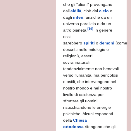
che gli "alieni" provengano
dall'
aldilà
, cioè dal
cielo
o
dagli
inferi
, anziché da un
universo parallelo o da un
[19]
altro pianeta.
In genere
essi
sarebbero
spiriti
o
demoni
(come
descritti nelle mitologie e
religioni), esseri
sovrannaturali,
tendenzialmente non benevoli
verso l'umanità, ma pericolosi
e ostili, che intervengono nel
nostro mondo e nel nostro
livello di esistenza per
sfruttare gli uomini
risucchiandone le energie
psichiche. Alcuni esponenti
della
Chiesa
ortodossa
ritengono che gli