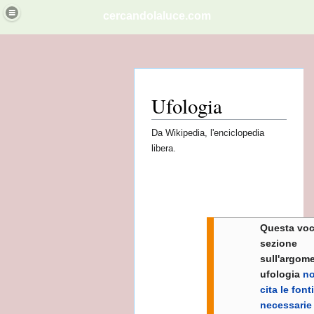
cercandolaluce.com
ITA'.
Ufologia
Da Wikipedia, l'enciclopedia
dese
libera.
na
Vai
Vai
EMMINILE NELLO GNOSTICISMO
Questa voc
alla
alla
sezione
navigazione
ricerca
sull'argom
ufologia
n
cita le fonti
necessarie
i sumeri