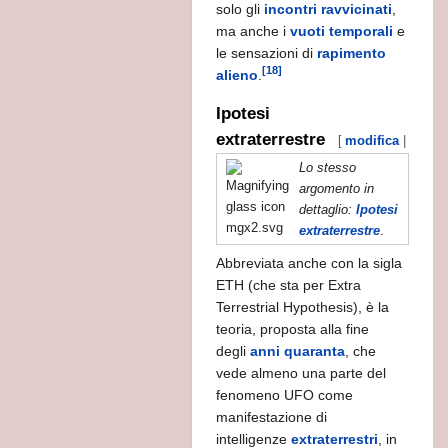
solo gli
incontri ravvicinati
,
ma anche i
vuoti temporali
e
le sensazioni di
rapimento
[18]
alieno
.
Ipotesi
extraterrestre
[
modifica
|
modifi
Lo stesso
argomento in
dettaglio:
Ipotesi
extraterrestre
.
Abbreviata anche con la sigla
no
ETH (che sta per Extra
Terrestrial Hypothesis), è la
teoria, proposta alla fine
degli
anni quaranta
, che
conoscenza
vede almeno una parte del
fenomeno UFO come
manifestazione di
intelligenze
extraterrestri
, in