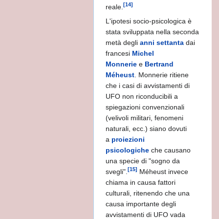
a migliaia di anni fa.....
[14]
reale.
L'ipotesi socio-psicologica è
stata sviluppata nella seconda
ri
metà degli
anni settanta
dai
francesi
Michel
Monnerie
e
Bertrand
Méheust
. Monnerie ritiene
che i casi di avvistamenti di
UFO non riconducibili a
N AMERICA
spiegazioni convenzionali
(velivoli militari, fenomeni
licea
naturali, ecc.) siano dovuti
a
proiezioni
PEDIA
psicologiche
che causano
una specie di "sogno da
[15]
svegli".
Méheust invece
chiama in causa fattori
culturali, ritenendo che una
causa importante degli
avvistamenti di UFO vada