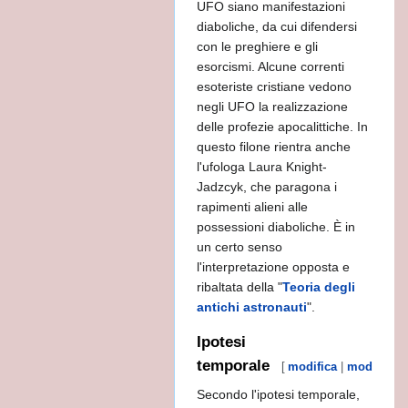
UFO siano manifestazioni
diaboliche, da cui difendersi
con le preghiere e gli
esorcismi. Alcune correnti
esoteriste cristiane vedono
negli UFO la realizzazione
delle profezie apocalittiche. In
questo filone rientra anche
l'ufologa Laura Knight-
Jadzcyk, che paragona i
rapimenti alieni alle
possessioni diaboliche. È in
un certo senso
l'interpretazione opposta e
ribaltata della "
Teoria degli
antichi astronauti
".
Ipotesi
temporale
[
modifica
|
modifica w
Secondo l'ipotesi temporale,