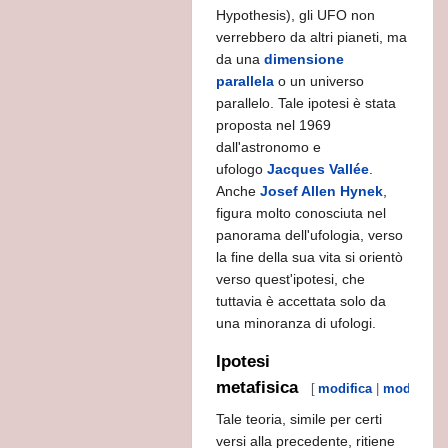
Hypothesis), gli UFO non
verrebbero da altri pianeti, ma
da una
dimensione
parallela
o un universo
parallelo. Tale ipotesi è stata
proposta nel 1969
dall'astronomo e
ufologo
Jacques Vallée
.
Anche
Josef Allen Hynek
,
figura molto conosciuta nel
panorama dell'ufologia, verso
. TG
la fine della sua vita si orientò
verso quest'ipotesi, che
RE SI NASCONDEREBBE...
tuttavia è accettata solo da
una minoranza di ufologi.
Ipotesi
metafisica
[
modifica
|
modifica w
Tale teoria, simile per certi
versi alla precedente, ritiene