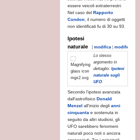
essere veicoli extraterrestri.
Nel caso del
Rapporto
Condon
, il numero di oggetti
non identificati fu di 30 su 93.
Ipotesi
naturale
[
modifica
|
modifica wiki
Lo stesso
condannato al rogo
argomento in
dettaglio:
Ipotesi
....
naturale sugli
UFO
.
Secondo l'ipotesi avanzata
dall'astrofisico
Donald
Menzel
all'inizio degli
anni
cinquanta
e sostenuta in
seguito da altri studiosi, gli
UFO sarebbero fenomeni
naturali poco noti o ancora
sconosciuti. Tra i principali