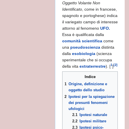
Oggetto Volante Non
Identificato
, come in francese,
spagnolo e portoghese) indica
il variegato campo di interesse
attorno al fenomeno
UFO.
Essa è qualificata dalla
comunità scientifica
come
una
pseudoscienza
distinta
dalla
esobiologia
(scienza
sperimentale che si occupa
1
[2]
della vita
extraterrestre
). [
]
Indice
1
Origine, definizione e
oggetto dello studio
2
Ipotesi per la spiegazione
dei presunti fenomeni
ufologici
lo che c'è da sapere
2.1
Ipotesi naturale
2.2
Ipotesi militare
2.3
Ipotesi psico-