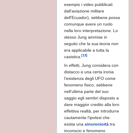
esempio i video pubblicati
dall'aviazione militare
dell'Ecuador), sebbene possa
comunque avere un ruolo
nella loro interpretazione. Lo
AMOCI DAGLI DEI
stesso Jung ammise in
seguito che la sua teoria non
oni invisibili di questo mondo
era applicabile a tutta la
[13]
casistica.
In effetti, Jung considera con
distacco e una certa ironia
l'esistenza degli UFO come
fenomeno fisico, sebbene
nell'ultima parte del suo
OMBRA
saggio egli sembri disposto a
dare maggior credito alla loro
 Bibbia
effettiva realtà, per introdurre
cautamente l'ipotesi che
esista una
sincronicità
tra
inconscio e fenomeno