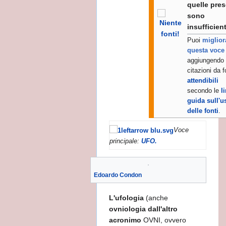
quelle pres
sono
o
insufficient
Puoi
miglior
questa voce
aggiungendo
citazioni da f
attendibili
secondo le
l
guida sull'u
taliano
delle fonti
.
PAGO DI ATENE
Voce
principale:
UFO.
Edoardo Condon
L'ufologia
(anche
ovniologia dall'altro
acronimo
OVNI, ovvero