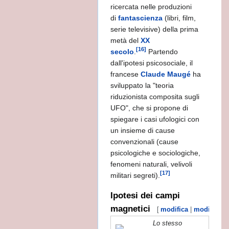
ricercata nelle produzioni
-tempo
di
fantascienza
(libri, film,
serie televisive) della prima
rso...
metà del
XX
[16]
secolo
.
Partendo
AKI
dall'ipotesi psicosociale, il
francese
Claude Maugé
ha
sviluppato la "teoria
riduzionista composita sugli
UFO", che si propone di
spiegare i casi ufologici con
un insieme di cause
convenzionali (cause
psicologiche e sociologiche,
fenomeni naturali, velivoli
[17]
militari segreti).
- Origini.significato, attualità.
Ipotesi dei campi
magnetici
[
modifica
|
modifica w
Lo stesso
to del Dio Enki