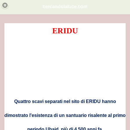
cercandolaluce.com
ITA'.
ERIDU
dese
na
EMMINILE NELLO GNOSTICISMO
Quattro scavi separati nel sito di ERIDU hanno
dimostrato l'esistenza di un santuario risalente al primo
i sumeri
periodo Ubaid, più di 4.500 anni fa.