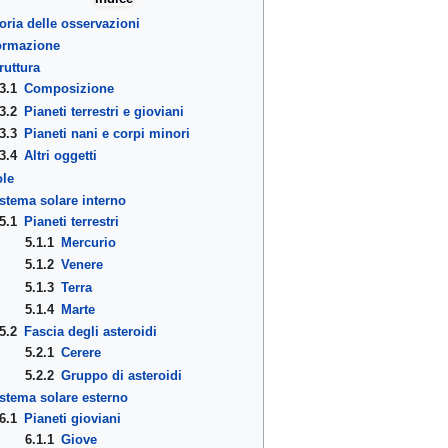
oria delle osservazioni
ROPAGO DI ATENE
ormazione
ruttura
3.1
Composizione
3.2
Pianeti terrestri e gioviani
3.3
Pianeti nani e corpi minori
3.4
Altri oggetti
le
stema solare interno
5.1
Pianeti terrestri
5.1.1
Mercurio
5.1.2
Venere
5.1.3
Terra
5.1.4
Marte
5.2
Fascia degli asteroidi
5.2.1
Cerere
ni.
5.2.2
Gruppo di asteroidi
stema solare esterno
6.1
Pianeti gioviani
6.1.1
Giove