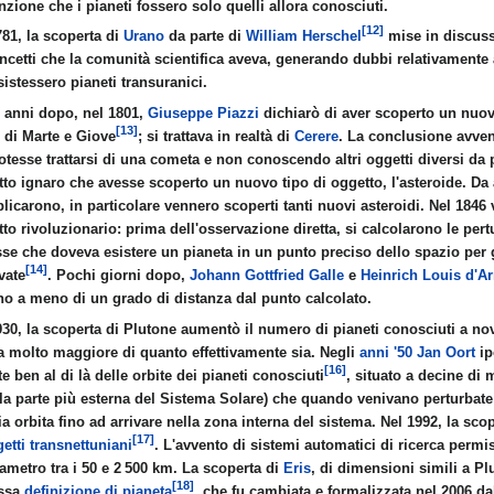
nzione che i pianeti fossero solo quelli allora conosciuti.
[12]
781, la scoperta di
Urano
da parte di
William Herschel
mise in discuss
ncetti che la comunità scientifica aveva, generando dubbi relativamente a
sistessero pianeti transuranici.
 anni dopo, nel 1801,
Giuseppe Piazzi
dichiarò di aver scoperto un nuovo
[13]
e di Marte e Giove
; si trattava in realtà di
Cerere
. La conclusione avve
otesse trattarsi di una cometa e non conoscendo altri oggetti diversi da 
BERIO
utto ignaro che avesse scoperto un nuovo tipo di oggetto, l'asteroide. Da a
plicarono, in particolare vennero scoperti tanti nuovi asteroidi. Nel 184
tto rivoluzionario: prima dell'osservazione diretta, si calcolarono le pert
se che doveva esistere un pianeta in un punto preciso dello spazio per g
[14]
vate
. Pochi giorni dopo,
Johann Gottfried Galle
e
Heinrich Louis d'Ar
no a meno di un grado di distanza dal punto calcolato.
930, la scoperta di Plutone aumentò il numero di pianeti conosciuti a no
 molto maggiore di quanto effettivamente sia. Negli
anni '50
Jan Oort
ip
[16]
 ben al di là delle orbite dei pianeti conosciuti
, situato a decine di 
la parte più esterna del Sistema Solare) che quando venivano perturbat
ia orbita fino ad arrivare nella zona interna del sistema. Nel 1992, la sco
[17]
etti transnettuniani
. L'avvento di sistemi automatici di ricerca permis
l mondo
iametro tra i
50 e 2
500
km
. La scoperta di
Eris
, di dimensioni simili a P
[18]
essa
definizione di pianeta
, che fu cambiata e formalizzata nel 2006 dal