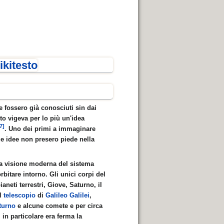
ikitesto
e fossero già conosciuti sin dai
nto vigeva per lo più un'idea
[7]
. Uno dei primi a immaginare
ue idee non presero piede nella
a visione moderna del sistema
orbitare intorno. Gli unici corpi del
neti terrestri, Giove, Saturno, il
el
telescopio
di
Galileo Galilei
,
aturno
e alcune comete e per circa
 in particolare era ferma la