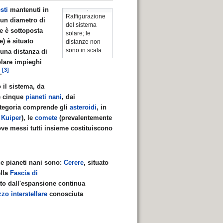
sti
mantenuti in
Raffigurazione
 un diametro di
del sistema
e è sottoposta
solare; le
e) è situato
distanze non
sono in scala.
una distanza di
olare impieghi
[3]
.
 il sistema, da
e cinque
pianeti nani
, dai
ategoria comprende gli
asteroidi
, in
i Kuiper
), le
comete
(prevalentemente
ove messi tutti insieme costituiscono
ue pianeti nani sono:
Cerere
, situato
ella
Fascia di
to dall'espansione continua
zo interstellare
conosciuta