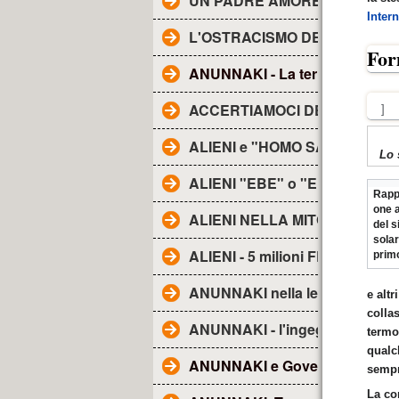
UN PADRE AMOREVOLE -
Inter
L'OSTRACISMO DEI TG
For
ANUNNAKI - La terra degli......
ACCERTIAMOCI DELLE COSE
]
ALIENI e "HOMO SAPIENS"
Lo 
ALIENI "EBE" o "EBENS"-
Rapp
one a
ALIENI NELLA MITOLOGIA
del 
sola
ALIENI - 5 milioni FRA NOI
prim
ANUNNAKI nella lett. religiosa
e alt
colla
ANUNNAKI - l'ingegneria genet
termo
qualc
ANUNNAKI e Governo Ombra
sempr
La co