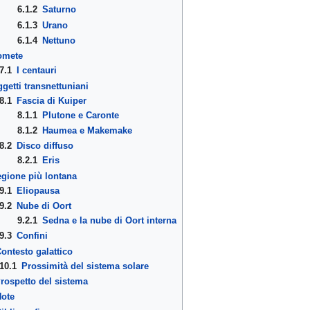
6.1.2
Saturno
6.1.3
Urano
6.1.4
Nettuno
omete
7.1
I centauri
getti transnettuniani
8.1
Fascia di Kuiper
uello che c'è da sapere
8.1.1
Plutone e Caronte
8.1.2
Haumea e Makemake
8.2
Disco diffuso
8.2.1
Eris
gione più lontana
9.1
Eliopausa
9.2
Nube di Oort
9.2.1
Sedna e la nube di Oort interna
9.3
Confini
età
ontesto galattico
10.1
Prossimità del sistema solare
rospetto del sistema
ote