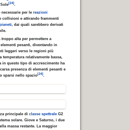
[24]
 Sole
.
e necessarie per le
reazioni
e collisioni e attirando frammenti
pianeti
, dai quali sarebbero derivati
ile.
a troppo alta per permettere a
 elementi pesanti, diventando in
ti leggeri verso le regioni più
una temperatura relativamente bassa,
za in questo tipo di accrescimento ha
a scarsa presenza di elementi pesanti e
[24]
io sparsi nello spazio
.
nza principale di
classe spettrale
G2
stema solare. Giove e Saturno, i due
della massa restante. La maggior