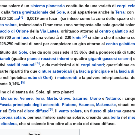
stema solare è un
sistema planetario
costituito da una varietà di
corpi cele
a dalla
forza gravitazionale
del
Sole
, a cui appartiene anche la
Terra
: con
[1]
120-130
au
- 0,0019 anni luce - (se inteso come la zona dello spazio ch
diana
to solare
, tralasciando l'immensa zona sottoposta alla sola gravità solar
accio di Orione
della
Via Lattea
, orbitando attorno al
centro galattico
ad 
A FEMMINILE NELLO GNOSTICISMO
[2]
26
700
anni luce
ed una velocità di
230
km/s
;
si stima che il sistema s
 225-250 milioni di anni per completare un giro attorno al
centro galattico
tituito dal
Sole
, che da solo possiede il 99,86% della ponderosità di tutto
ianeti
(quattro
pianeti rocciosi interni
e quattro
giganti gassosi esterni
) 
[4]
tivi
satelliti naturali
, e da moltissimi altri
corpi minori
; quest'ultima c
onti sumeri
arte ripartiti fra due
cinture asteroidali
(la
fascia principale
e la
fascia d
e nell'ipotetica
nube di Oort
), i
meteoroidi
e la polvere interplanetaria, d
rio
[5]
tante 0,14%.
ine di distanza dal Sole, gli otto pianeti
:
Mercurio
,
Venere
,
Terra
,
Marte
,
Giove
,
Saturno
,
Urano
e
Nettuno
; i cinq
Fascia principale degli asteroidi
,
Plutone
,
Haumea
,
Makemake
, situati n
[6]
r
ed
Eris
nel
disco diffuso
. Il
vento solare
, un
flusso
di
plasma
genera
corona solare
, permea l'intero sistema solare, creando una
bolla
nel
mez
rlo
e
eliosfera
, che si estende fino oltre alla metà del disco diffuso.
n italiano
Indice