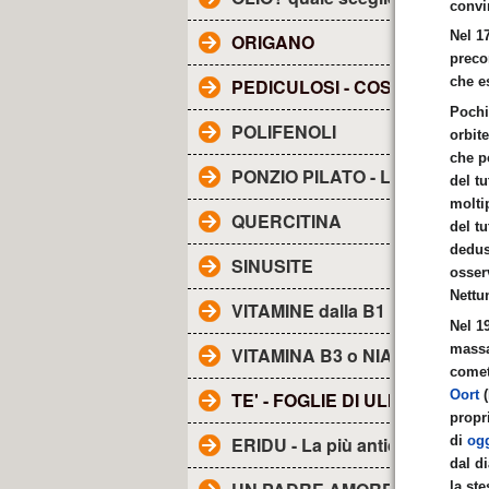
convi
Nel 1
ORIGANO
preco
che e
PEDICULOSI - COS'E'?
Pochi
POLIFENOLI
orbit
che p
PONZIO PILATO - Lettera a TI
del t
molti
QUERCITINA
del tu
dedus
SINUSITE
osser
Nettu
VITAMINE dalla B1 alla B17
Nel 1
massa
VITAMINA B3 o NIACINA
comete
Oort
(
TE' - FOGLIE DI ULIVO
propr
di
ogg
ERIDU - La più antica città de
dal d
la st