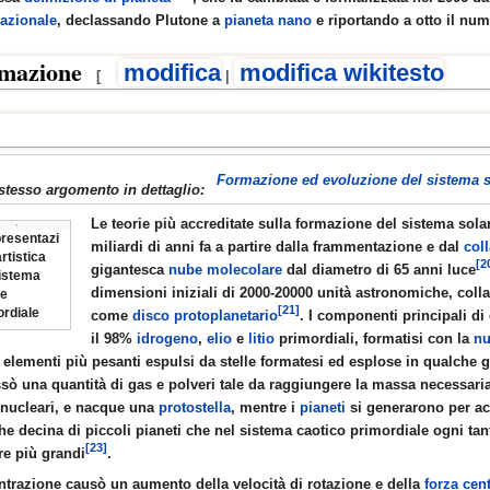
nazionale
, declassando Plutone a
pianeta nano
e riportando a otto il nume
mazione
modifica
modifica wikitesto
[
|
 INSEGNATE
Formazione ed evoluzione del sistema s
stesso argomento in dettaglio:
Le teorie più accreditate sulla formazione del sistema sola
resentazi
miliardi di anni fa a partire dalla frammentazione e dal
col
rtistica
[2
gigantesca
nube molecolare
dal diametro di 65 anni luce
sistema
dimensioni iniziali di 2000-20000 unità astronomiche, coll
re
[21]
ordiale
come
disco protoplanetario
. I componenti principali di
il 98%
idrogeno
,
elio
e
litio
primordiali, formatisi con la
nu
ri elementi più pesanti espulsi da stelle formatesi ed esplose in qualche
ssò una quantità di gas e polveri tale da raggiungere la massa necessaria
ica
nucleari, e nacque una
protostella
, mentre i
pianeti
si generarono per ac
he decina di piccoli pianeti che nel sistema caotico primordiale ogni ta
[23]
e più grandi
.
ntrazione causò un aumento della velocità di rotazione e della
forza cen