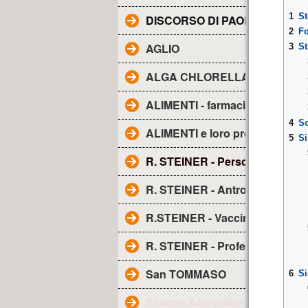
1
St
DISCORSO DI PAOLO ALL'AE
2
F
AGLIO
3
St
ALGA CHLORELLA - Proprietà
ALIMENTI - farmacia naturale
4
So
ALIMENTI e loro proprietà
5
Si
R. STEINER - Personaggio
R. STEINER - Antroposofia
R.STEINER - Vaccini
R. STEINER - Profezia sui vacci
San TOMMASO
6
Si
Simone Adolphine Weil