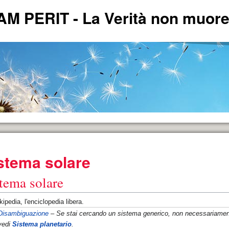
PERIT - La Verità non muore 
*
stema solare
ERITA'.
tema solare
ipedia, l'enciclopedia libera.
Disambiguazione
– Se stai cercando un sistema generico, non necessariament
andese
vedi
Sistema planetario
.