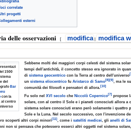
ibliografia
oci correlate
ltri progetti
ollegamenti esterni
inamento
ria delle osservazioni
modifica
modifica w
[
|
UNZIONI
Sebbene molti dei maggiori corpi celesti del sistema solar
resentazi
tempi dell'antichità, il concetto stesso era ignorato in qua
del 1500
di
sistema geocentrico
con la Terra al centro dell'universo
sistema
[8]
[9]
RISTICHE E FUNZIONI
un
sistema eliocentrico
fu
Aristarco di Samo
, ma le s
e del
[10]
ografo
Bar
comunità dei filosofi e pensatori di allora.
meu
[7]
Fu solo nel
XVI secolo
che
Niccolò Copernico
propose l
o
con la
 al centro
solare, con al centro il Sole e i pianeti conosciuti allora a 
universo
sistema solare conosciuti erano però solamente i quattro pia
Sole e la Luna. Nel secolo successivo, con l'invenzione d
GUE
[11]
ro scoperti altri corpi minori
, come i
satelliti medicei
, gli
anelli di S
nni non si pensava che potessero esserci altri oggetti nel sistema solare,