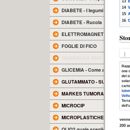
13
B
14
V
DIABETE - I legumi
15
A
16
C
DIABETE - Rucola
ELETTROMAGNETISMO - Inqu
Sto
FOGLIE DI FICO
]
GHIANDOLA PINEALE - SUE F
Rapp
GLICEMIA - Come abbassarla
one 
del 
GLUTAMMATO - SUE CARATTE
solar
cart
tolo
MARKES TUMORALI
Velh
Terra
MICROCIP
dell'
MICROPLASTICHE NEL SAN
venne
200 a
OLIO? quale scegliere?