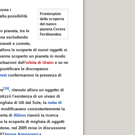
ione i
Frontespizio
lla possibilità
della scoperta
del nuovo
pianeta Cerere
 pianeta, tra le
Ferdinandea
nne escludendo
pianeti e comete,
llora le scoperte di nuovi oggetti si
6 venne scoperto un pianeta in modo
urbazioni dell'
orbita di Urano
e se ne
iustificare le discrepanze
rest
confermarono la presenza di
[15]
ve
, ritenuto allora un oggetto di
otizzò l'esistenza di un vivaio di
migliaia di UA dal Sole, la
nube di
e modificavano consistentemente la
perta di
Albion
riavviò la ricerca
e la scoperta di migliaia di oggetti
lutone, nel 2005 mise in discussione
l'
Unione Astronomica