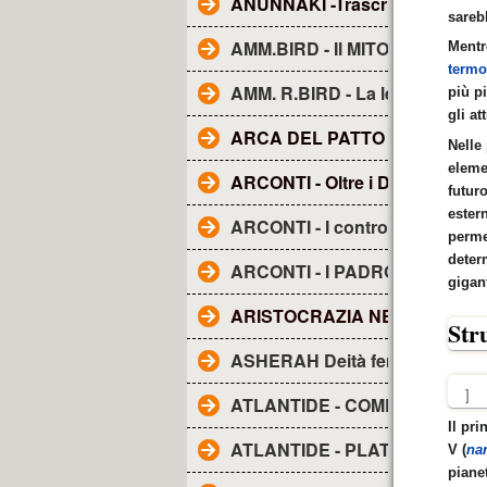
ANUNNAKI -Trascrizione dal fi
sareb
AMM.BIRD - Il MITO della TE
Mentr
termo
AMM. R.BIRD - La leggenda d
più p
gli at
ARCA DEL PATTO O DELL'A
Nelle 
eleme
ARCONTI - Oltre i Demoni e gli
futuro
ester
ARCONTI - I controllori segreti
perme
determ
ARCONTI - I PADRONI DEL M
gigan
ARISTOCRAZIA NERA. La..
Str
ASHERAH Deità femminile
]
ATLANTIDE - COME I RE DIV
Il pri
ATLANTIDE - PLATONE
V (
nan
piane