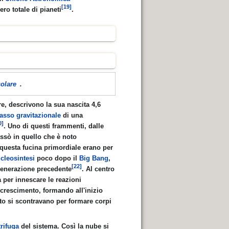
[19]
ro totale di pianeti
.
olare
.
re, descrivono la sua nascita 4,6
lasso gravitazionale
di una
0]
. Uno di questi frammenti, dalle
assò in quello che è noto
 questa fucina primordiale erano per
cleosintesi
poco dopo il
Big Bang
,
[22]
 generazione precedente
. Al centro
 per innescare le reazioni
crescimento, formando all'inizio
nto si scontravano per formare corpi
trifuga
del sistema. Così la nube si