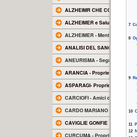
ALZHEIMR CHE COS'E'?
ALZHEIMER e Salute dentale
7
C
ALZHEIMER - Mentolo
8
Og
ANALISI DEL SANGUE - Tutto q
ANEURISMA - Segnali
ARANCIA - Proprietà
9
Re
ASPARAGI- Proprietà
CARCIOFI - Amici del fegato
CARDO MARIANO - sue propri
10
C
CAVIGLIE GONFIE
11
P
12
N
CURCUMA - Proprietà