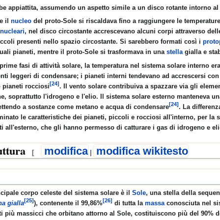
lmato
be appiattita, assumendo un aspetto simile a un disco rotante intorno al
RRA CAVA
e il
nucleo
del proto-Sole si riscaldava fino a raggiungere le temperatur
nucleari
, nel disco circostante accrescevano alcuni corpi attraverso dell
ella TERRA CAVA
iccoli presenti nello spazio circostante. Si sarebbero formati così i
proto
tuali pianeti, mentre il proto-Sole si trasformava in una
stella
gialla e stab
LLEANZA
prime fasi di attività solare, la temperatura nel sistema solare interno er
nti leggeri di condensare; i pianeti interni tendevano ad accrescersi con
 Angeli
[24]
 pianeti rocciosi
. Il vento solare contribuiva a spazzare via gli elemen
ne, soprattutto l'idrogeno e l'elio. Il sistema solare esterno manteneva 
 della razza umana
[24]
ttendo a sostanze come metano e acqua di condensare
. La differen
inato le caratteristiche dei pianeti, piccoli e rocciosi all'interno, per l
ONDO
ti all'esterno, che gli hanno permesso di catturare i gas di idrogeno e el
uttura
modifica
modifica wikitesto
[
|
ENTARONO DEI
ncipale corpo celeste del sistema solare è il
Sole
, una stella della seque
[25]
[26]
a gialla
), contenente il 99,86%
di tutta la
massa
conosciuta nel si
ti più massicci che orbitano attorno al Sole, costituiscono più del 90% 