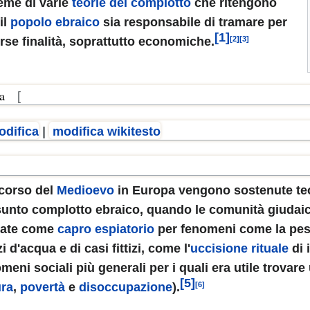
eme di varie
teorie del complotto
che ritengono
il
popolo ebraico
sia responsabile di tramare per
[1]
rse finalità, soprattutto economiche.
[2]
[3]
diana
A FEMMINILE NELLO GNOSTICISMO
a
[
odifica
|
modifica wikitesto
onti sumeri
rio
 corso del
Medioevo
in Europa vengono sostenute teo
sunto complotto ebraico, quando le comunità giudai
sate come
capro espiatorio
per fenomeni come la pes
i d'acqua e di casi fittizi, come l'
uccisione rituale
di 
meni sociali più generali per i quali era utile trovar
rlo
[5]
ra
,
povertà
e
disoccupazione
).
[6]
n italiano