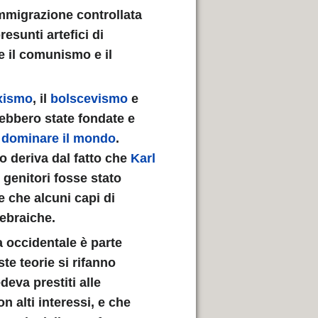
immigrazione controllata
esunti artefici di
 il comunismo e il
xismo
, il
bolscevismo
e
ebbero state fondate e
i
dominare il mondo
.
 deriva dal fatto che
Karl
 genitori fosse stato
e che alcuni capi di
 ebraiche.
 occidentale è parte
te teorie si rifanno
deva prestiti alle
on alti interessi, e che