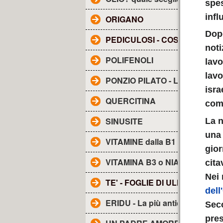
spes
infl
ORIGANO
Dop
PEDICULOSI - COS'E'?
noti
POLIFENOLI
lav
lavo
PONZIO PILATO - Lettera a TI
isra
QUERCITINA
com
SINUSITE
La n
una 
VITAMINE dalla B1 alla B17
gior
VITAMINA B3 o NIACINA
cita
Nei 
TE' - FOGLIE DI ULIVO
dell
ERIDU - La più antica città de
Seco
pres