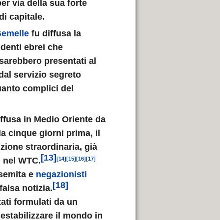
er via della sua forte
di capitale.
 Gemelle
fu diffusa la
ndenti ebrei che
sarebbero presentati al
 dal servizio segreto
quanto complici del
iffusa in Medio Oriente da
Ma cinque giorni prima, il
zione straordinaria, già
[13]
i nel WTC.
[14]
[15]
[16]
[17]
isemita e
negazionisti
[18]
falsa notizia.
tati formulati da un
estabilizzare il mondo in