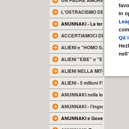
UN PADRE AMOREVOLE -
favo
L'OSTRACISMO DEI TG
In o
Lea
ANUNNAKI - La terra degli......
coin
ACCERTIAMOCI DELLE COSE
Qāʿ
Hezb
ALIENI e "HOMO SAPIENS"
nell'
ALIENI "EBE" o "EBENS"-
ALIENI NELLA MITOLOGIA
ALIENI - 5 milioni FRA NOI
ANUNNAKI nella lett. religiosa
ANUNNAKI - l'ingegneria genet
ANUNNAKI e Governo Ombra