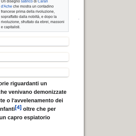
Un disegno
satirico
di
Caran
d'Ache
che mostra un contadino
francese prima della rivoluzione,
sopraffatto dalla nobiltà, e dopo la
rivoluzione, sfruttato da ebrei, massoni
e capitalisti.
*
rie riguardanti un
che venivano demonizzate
te o l'avvelenamento dei
[4]
infanti
oltre che per
e un capro espiatorio