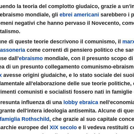
endo la teoria del complotto giudaico, grazie a un'
'ebraismo mondiale, gli
ebrei americani
sarebbero i pr
meni negativi che hanno pervaso il Novecento, come
talismo.
inamento
ne di queste teorie descrivono il comunismo, il
mar
assoneria
come correnti di pensiero politico che sar
use dall'
ebraismo
mondiale, con il presunto scopo d
UNZIONI
dea di un presunto collegamento comunismo-ebraismo
x
avesse origini giudaiche, e lo stato sociale dei suoi
amentale all'elaborazione delle sue teorie politiche, 
RISTICHE E FUNZIONI
menti comunisti e socialisti fossero nati in famiglie
resunta influenza di una
lobby ebraica
nell'economia
grante dell'intera ideologia antisemita. Alcune di ques
famiglia Rothschild
, che grazie al suo capitale conce
GUE
archie europee del
XIX secolo
e li vedeva restituiti c