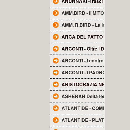
ANUNNAKI -Trascrizione dal fi
AMM.BIRD - Il MITO della TE
AMM. R.BIRD - La leggenda d
ARCA DEL PATTO O DELL'A
ARCONTI - Oltre i Demoni e gli
ARCONTI - I controllori segreti
ARCONTI - I PADRONI DEL M
ARISTOCRAZIA NERA. La..
ASHERAH Deità femminile
ATLANTIDE - COME I RE DIV
ATLANTIDE - PLATONE