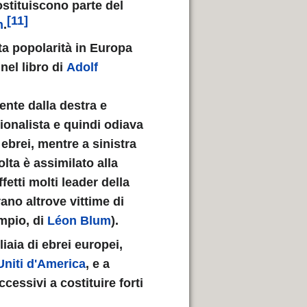
ostituiscono parte del
[11]
n
.
ta popolarità in Europa
 nel libro di
Adolf
ente dalla destra e
zionalista e quindi odiava
i ebrei, mentre a sinistra
olta è assimilato alla
fetti molti leader della
rano altrove vittime di
empio, di
Léon Blum
).
iaia di ebrei europei,
Uniti d'America
, e a
cessivi a costituire forti