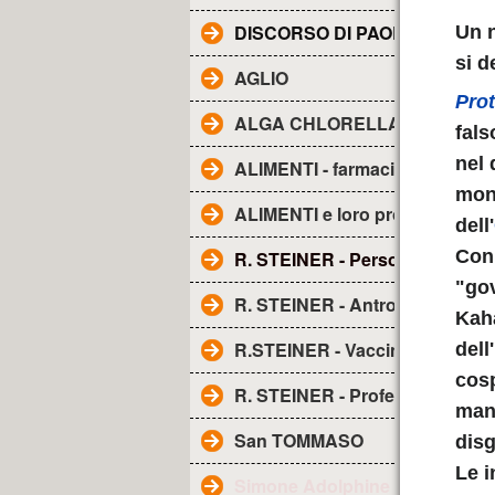
DISCORSO DI PAOLO ALL'AE
Un n
si d
AGLIO
Prot
ALGA CHLORELLA - Proprietà
fals
nel 
ALIMENTI - farmacia naturale
mon
ALIMENTI e loro proprietà
dell'
Con 
R. STEINER - Personaggio
"go
R. STEINER - Antroposofia
Kaha
R.STEINER - Vaccini
dell
cosp
R. STEINER - Profezia sui vacci
mano
San TOMMASO
disg
Le i
Simone Adolphine Weil