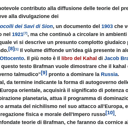
ROPAGO DI ATENE
otevole contributo alla diffusione delle teorie del 
eve alla divulgazione dei
ocolli dei Savi di Sion
, un documento del
1903
che v
o nel
1921
, ma che continuò a circolare in ambienti 
[7]
quale vi si descrive un presunto complotto giudaico 
[8]
do.
Il volume diffonde un'idea già presente in alc
[1]
Ottocento
. Il più noto è Il
libro del Kahal
di
Jacob Br
questo testo Brafman vuole dimostrare che il kahal 
[9]
verno talmudico"
pronto a dominare la
Russia
.
l, da termine indicante la forma di autogoverno del
'Europa orientale, acquisirà il significato di potenza
irazione planetaria, attua il programma di dominazi
ni.
 armata del nichilismo nel suo attacco all'Europa, e 
[10]
regazione fisica e morale dell'Impero russo
.
nfondate teorie di Brafman, che faranno da cornice a