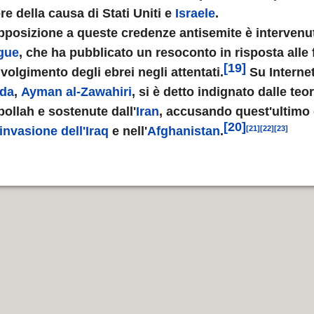
re della causa di Stati Uniti e
Israele
.
pposizione a queste credenze antisemite è intervenut
gue
, che ha pubblicato un resoconto in risposta alle
[19]
volgimento degli ebrei negli attentati.
Su Internet
 INSEGNATE
ida
,
Ayman al-Zawahiri
, si è detto indignato dalle teor
ollah e sostenute dall'
Iran
, accusando quest'ultimo 
[20]
invasione dell'Iraq
e nell'
Afghanistan
.
[21]
[22]
[23]
ica