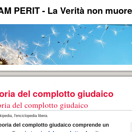
PERIT - La Verità non muore 
*
*
oria del complotto giudaico
ERITA'.
*
ria del complotto giudaico
ipedia, l'enciclopedia libera.
*
teoria del complotto giudaico comprende un
andese