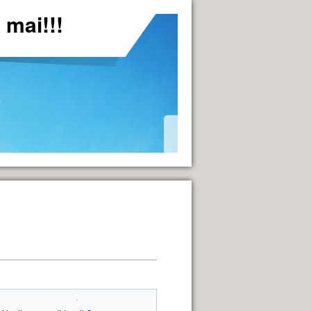
mai!!!
*