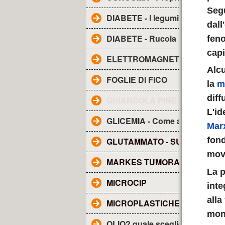
Segu
DIABETE - I legumi
dall
DIABETE - Rucola
feno
capi
ELETTROMAGNETISMO - Inqu
Alcu
FOGLIE DI FICO
la
m
diff
GHIANDOLA PINEALE - SUE F
L'i
GLICEMIA - Come abbassarla
Mar
fond
GLUTAMMATO - SUE CARATTE
movi
MARKES TUMORALI
La p
MICROCIP
inte
alla
MICROPLASTICHE NEL SAN
mon
OLIO? quale scegliere?