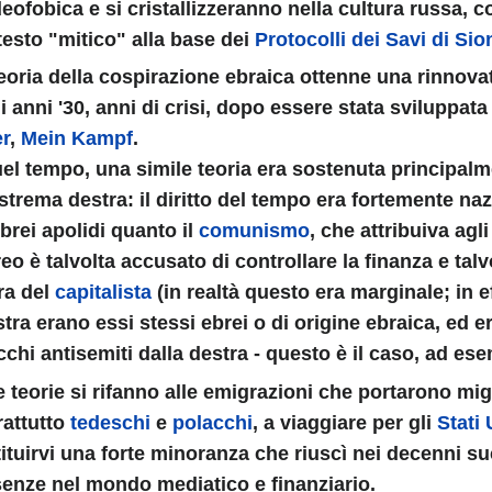
eofobica e si cristallizzeranno nella cultura russa, c
esto "mitico" alla base dei
Protocolli dei Savi di Sio
eoria della cospirazione ebraica ottenne una rinnova
i anni '30, anni di crisi, dopo essere stata sviluppata
er
,
Mein Kampf
.
uello che c'è da sapere
el tempo, una simile teoria era sostenuta principalm
estrema destra: il diritto del tempo era fortemente na
ebrei apolidi quanto il
comunismo
, che attribuiva agl
reo è talvolta accusato di controllare la finanza e talv
ra del
capitalista
(in realtà questo era marginale; in ef
stra erano essi stessi ebrei o di origine ebraica, ed e
cchi antisemiti dalla destra - questo è il caso, ad es
e teorie si rifanno alle emigrazioni che portarono migl
età
rattutto
tedeschi
e
polacchi
, a viaggiare per gli
Stati 
ituirvi una forte minoranza che riuscì nei decenni suc
enze nel mondo mediatico e finanziario.