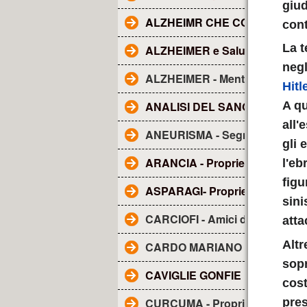
giud
ALZHEIMR CHE COS'E'?
cont
La t
ALZHEIMER e Salute dentale
negl
ALZHEIMER - Mentolo
Hitl
ANALISI DEL SANGUE - Tutto q
A qu
all'
ANEURISMA - Segnali
gli 
ARANCIA - Proprietà
l'eb
figu
ASPARAGI- Proprietà
sini
CARCIOFI - Amici del fegato
atta
Altr
CARDO MARIANO - sue propri
sop
CAVIGLIE GONFIE
cost
pres
CURCUMA - Proprietà