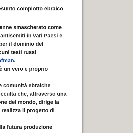
presunto complotto ebraico
enne smascherato come
antisemiti in vari Paesi e
per il dominio del
uni testi russi
afman
.
è un vero e proprio
le comunità ebraiche
 occulta che, attraverso una
one del mondo, dirige la
realizza il progetto di
lla futura produzione