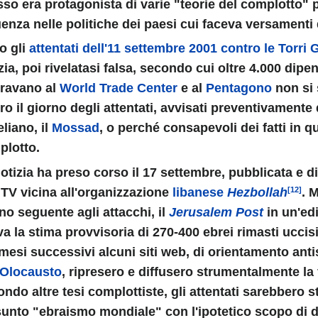
so era protagonista di varie "teorie del complotto" p
uenza nelle politiche dei paesi cui faceva versamenti 
o gli
attentati dell'11 settembre 2001 contro le Torri
zia, poi rivelatasi falsa, secondo cui oltre 4.000 dipe
oravano al
World Trade Center
e al
Pentagono
non si 
ro il giorno degli attentati, avvisati preventivamente
BERIO
eliano, il
Mossad
, o perché consapevoli dei fatti in 
plotto.
otizia ha preso corso il 17 settembre, pubblicata e d
TV vicina all'organizzazione
libanese
Hezbollah
. 
[12]
no seguente agli attacchi, il
Jerusalem Post
in un'edi
va la stima provvisoria di 270-400 ebrei rimasti uccis
mesi successivi alcuni siti web, di orientamento ant
'Olocausto
, ripresero e diffusero strumentalmente la 
l mondo
ndo altre tesi complottiste, gli attentati sarebbero s
unto "ebraismo mondiale" con l'ipotetico scopo di d