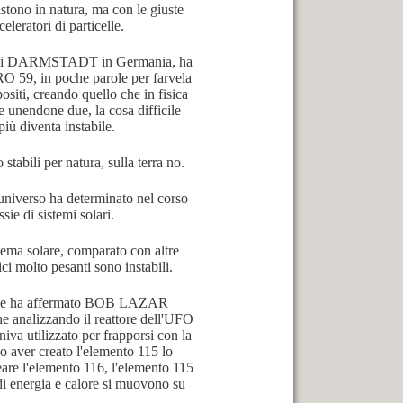
stono in natura, ma con le giuste
eleratori di particelle.
santi di DARMSTADT in Germania, ha
59, in poche parole per farvela
iti, creando quello che in fisica
nendone due, la cosa difficile
più diventa instabile.
 stabili per natura, sulla terra no.
universo ha determinato nel corso
sie di sistemi solari.
stema solare, comparato con altre
ici molto pesanti sono instabili.
iò che ha affermato BOB LAZAR
che analizzando il reattore dell'UFO
va utilizzato per frapporsi con la
o aver creato l'elemento 115 lo
eare l'elemento 116, l'elemento 115
 di energia e calore si muovono su