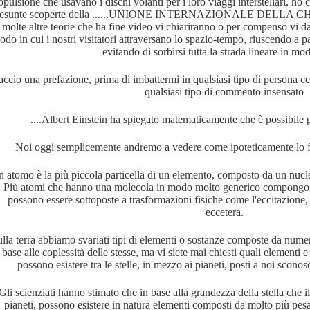
opulsione che usavano i dischi volanti per i loro viaggi interstellari, ho 
resunte scoperte della ......UNIONE INTERNAZIONALE DELLA 
ROPAGO DI ATENE
molte altre teorie che ha fine video vi chiariranno o per compenso vi da
do in cui i nostri visitatori attraversano lo spazio-tempo, riuscendo a
evitando di sorbirsi tutta la strada lineare in mod
accio una prefazione, prima di imbattermi in qualsiasi tipo di persona ce
qualsiasi tipo di commento insensato
....Albert Einstein ha spiegato matematicamente che è possibile 
Noi oggi semplicemente andremo a vedere come ipoteticamente lo fan
 atomo è la più piccola particella di un elemento, composto da un nucleo
Più atomi che hanno una molecola in modo molto generico compongono t
possono essere sottoposte a trasformazioni fisiche come l'eccitazione, 
eccetera.
lla terra abbiamo svariati tipi di elementi o sostanze composte da nume
ni.
base alle coplessità delle stesse, ma vi siete mai chiesti quali elementi 
possono esistere tra le stelle, in mezzo ai pianeti, posti a noi sconosc
Gli scienziati hanno stimato che in base alla grandezza della stella che 
pianeti, possono esistere in natura elementi composti da molto più pesa