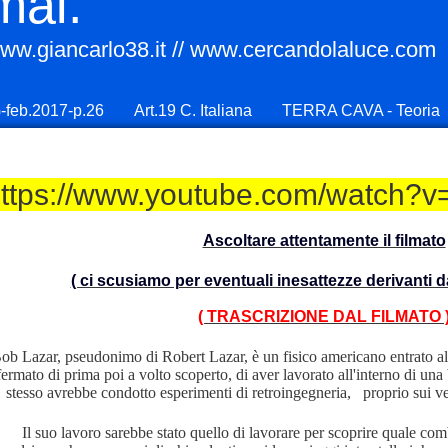
mai.
ww.giancarlo38.it // www.cercandolaluce.com
diana
A FEMMINILE NELLO GNOSTICISMO
-feb.2017-p.26
Art.19 C. Italiana
TERRA CAVA - Teoria
ttps://www.youtube.com/watch
onti sumeri
Ascoltare attentamente il filmato
rio
( ci scusiamo per eventuali inesattezze derivanti da
( TRASCRIZIONE DAL FILMATO 
b Lazar, pseudonimo di Robert Lazar, è un fisico americano entrato al 
fermato di prima poi a volto scoperto, di aver lavorato all'interno di un
stesso avrebbe condotto esperimenti di retroingegneria, proprio sui veli
rlo
Il suo lavoro sarebbe stato quello di lavorare per scoprire quale com
n italiano