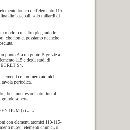
l'elemento tonico dell'elemento 115
llina dimbaseball, solo miliardi di
 un modo o un'altro piegando lo
tori, che non ci possiamo neanche
osciuta.
 un punto A a un punto B grazie a
lemento 115 e degli studi di
OP SECRET S4.
o elementi con numero atomici
a tavola periodica.
to , lo hanno esaminato fino al
a grande soperta.
PENTIUM (?) ......
oni con elementi atomici 113-115-
menti nuovi, elementi chimici, il