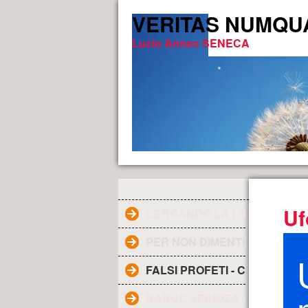
VERITAS NUMQUAM 
Lucio Anneo SENECA
*
Uf
CERCANDO LA LUCE DELLA V
PER NON DIMENTICARE
FALSI PROFETI - CHI SONO ?
BARUC SPINOZA - Filosofo ol