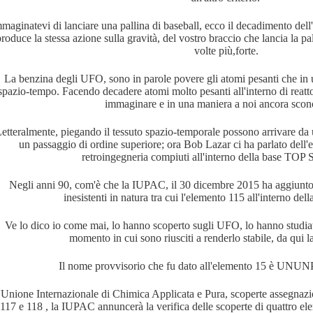
maginatevi di lanciare una pallina di baseball, ecco il decadimento del
roduce la stessa azione sulla gravità, del vostro braccio che lancia la pa
volte più,forte.
La benzina degli UFO, sono in parole povere gli atomi pesanti che in
inamento
spazio-tempo. Facendo decadere atomi molto pesanti all'interno di reat
immaginare e in una maniera a noi ancora scon
etteralmente, piegando il tessuto spazio-temporale possono arrivare da
UNZIONI
un passaggio di ordine superiore; ora Bob Lazar ci ha parlato dell'e
retroingegneria compiuti all'interno della base T
Negli anni 90, com'è che la IUPAC, il 30 dicembre 2015 ha aggiunt
RISTICHE E FUNZIONI
inesistenti in natura tra cui l'elemento 115 all'interno dell
Ve lo dico io come mai, lo hanno scoperto sugli UFO, lo hanno studia
momento in cui sono riusciti a renderlo stabile, da qui l
Il nome provvisorio che fu dato all'elemento 15 è UNUN
GUE
'Unione Internazionale di Chimica Applicata e Pura, scoperte assegnazi
117 e 118 , la IUPAC annuncerà la verifica delle scoperte di quattro ele