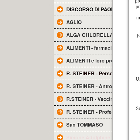
pr
p
DISCORSO DI PAOLO ALL'AE
mo
AGLIO
ALGA CHLORELLA - Proprietà
F
ALIMENTI - farmacia naturale
ALIMENTI e loro proprietà
R. STEINER - Personaggio
Un
R. STEINER - Antroposofia
R.STEINER - Vaccini
Su
R. STEINER - Profezia sui vacci
San TOMMASO
Simone Adolphine Weil