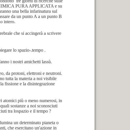
condotto tre giorni di ricerche sulle
CHIMICA PURA APPLICATA e su
ranno una bella infarinatura sul
 passare da un punto A a un punto B
o intero.
rebrale che si accingerà a scrivere
piegare lo spazio-.tempo .
no i nostri amichetti lassù.
, da protoni, elettroni e neutroni.
utta la materia a noi visibile
la fissione e la disintegrazione
ri atomici più o meno numerosi, in
e quali sostanze a noi sconosciuti
iuti tra lospazio e il tempo ?
illumina un determinato pianeta o
nti, che esercitano un'azione in