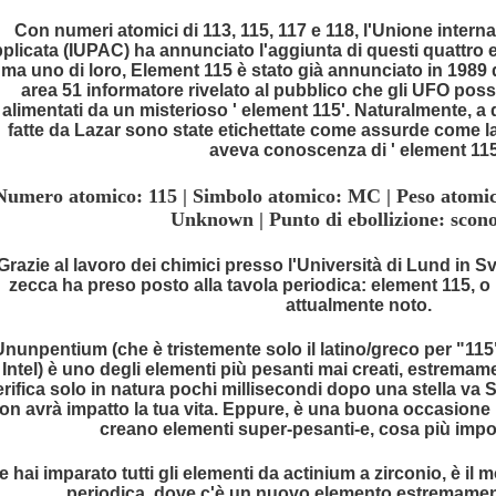
Con numeri atomici di 113, 115, 117 e 118, l'Unione intern
plicata (IUPAC) ha annunciato l'aggiunta di questi quattro e
ma uno di loro, Element 115 è stato già annunciato in 198
area 51 informatore rivelato al pubblico che gli UFO pos
alimentati da un misterioso ' element 115'. Naturalmente, a 
fatte da Lazar sono state etichettate come assurde come l
 INSEGNATE
aveva conoscenza di ' element 115
Numero atomico: 115 | Simbolo atomico: MC | Peso atomico:
Unknown | Punto di ebollizione: scono
Grazie al lavoro dei chimici presso l'Università di Lund in 
zecca ha preso posto alla tavola periodica: element 115, 
attualmente noto.
Ununpentium (che è tristemente solo il latino/greco per "11
Intel) è uno degli elementi più pesanti mai creati, estremam
erifica solo in natura pochi millisecondi dopo una stella va 
ica
on avrà impatto la tua vita. Eppure, è una buona occasione 
creano elementi super-pesanti-e, cosa più impo
e hai imparato tutti gli elementi da actinium a zirconio, è il 
periodica, dove c'è un nuovo elemento estremament