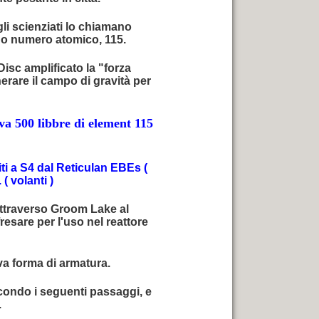
li scienziati lo chiamano
suo numero atomico, 115.
isc amplificato la "forza
rare il campo di gravità per
va 500 libbre di element 115
ti a S4 dal Reticulan EBEs (
 ( volanti )
attraverso Groom Lake al
esare per l'uso nel reattore
a forma di armatura.
condo i seguenti passaggi, e
.