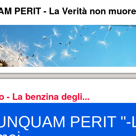
PERIT - La Verità non muore 
o - La benzina degli...
ERITA'.
*
UNQUAM PERIT "-La
andese