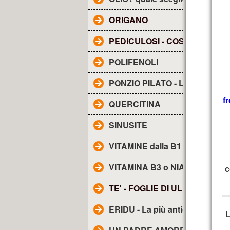
ORIGANO
PEDICULOSI - COS'E'?
POLIFENOLI
PONZIO PILATO - Lettera a TI
f
QUERCITINA
SINUSITE
VITAMINE dalla B1 alla B17
VITAMINA B3 o NIACINA
c
TE' - FOGLIE DI ULIVO
ERIDU - La più antica città de
L