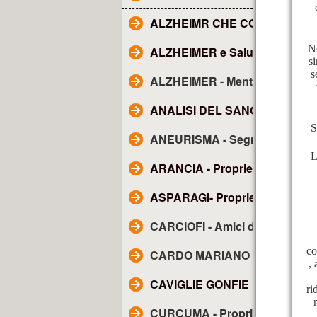
ALZHEIMR CHE COS'E'?
Ne
ALZHEIMER e Salute dentale
s
s
ALZHEIMER - Mentolo
ANALISI DEL SANGUE - Tutto q
S
ANEURISMA - Segnali
L
ARANCIA - Proprietà
ASPARAGI- Proprietà
CARCIOFI - Amici del fegato
co
CARDO MARIANO - sue propri
,
CAVIGLIE GONFIE
ri
CURCUMA - Proprietà