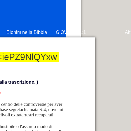
Elohim nella Bibbia
GIOVANNI 1:1
Alt
?v=iePZ9NlQYxw
lla trascrizione. )
)
centro delle controversie per aver
a base segretachiamata S-4, dove lui
voli extraterrestri recuperati .
bustibile o l'assurdo modo di