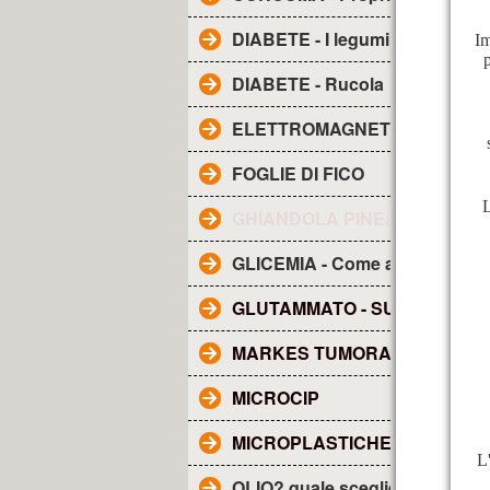
DIABETE - I legumi
Im
p
DIABETE - Rucola
ELETTROMAGNETISMO - Inqu
FOGLIE DI FICO
L
GHIANDOLA PINEALE - SUE F
GLICEMIA - Come abbassarla
GLUTAMMATO - SUE CARATTE
MARKES TUMORALI
MICROCIP
MICROPLASTICHE NEL SAN
L
OLIO? quale scegliere?