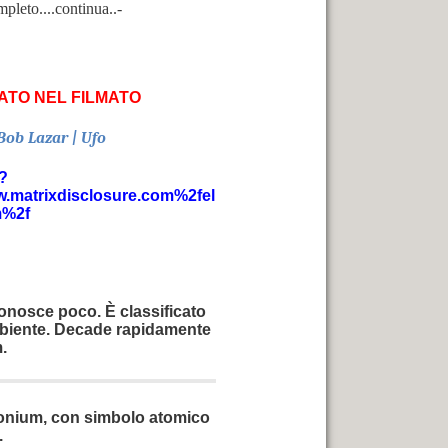
pleto....continua..-
ATO NEL FILMATO
ob Lazar | Ufo
?
matrixdisclosure.com%2fel
m%2f
conosce poco. È classificato
mbiente. Decade rapidamente
.
honium, con simbolo atomico
.