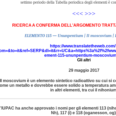
settimo periodo della Tabella periodica degli elementi è com
<<< >>>
RICERCA A CONFERMA DELL'ARGOMENTO TRATT
ELEMENTO 115 — Ununpentium | Il moscovium | B
BERIO
https://www.translatetheweb.com/
rom=&to=it&ref=SERP&dl=it&rr=UC&a=https%3a%2f%2fwww.
ement-115-ununpentium-moscoviu
Gli altri
29 maggio 2017
Il moscovium è un elemento sintetico radioattivo su cui si 
ome un metallo e dovrebbe essere solido a temperatura a
in altri elementi, tra cui il nihonium
l mondo
'IUPAC ha anche approvato i nomi per gli elementi 113 (ni
Nh), 117 (i) e 118 (oganesson, og)