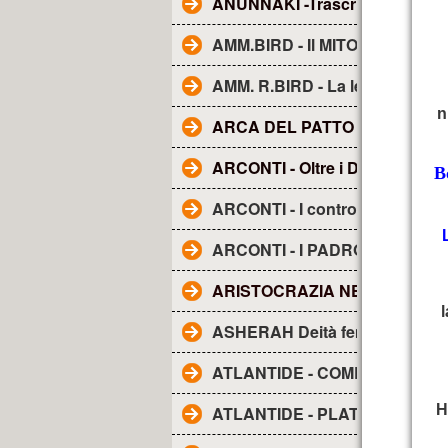
ANUNNAKI -Trascrizione dal fi
AMM.BIRD - Il MITO della TE
AMM. R.BIRD - La leggenda d
n
ARCA DEL PATTO O DELL'A
ARCONTI - Oltre i Demoni e gli
B
ARCONTI - I controllori segreti
ARCONTI - I PADRONI DEL M
ARISTOCRAZIA NERA. La..
ASHERAH Deità femminile
ATLANTIDE - COME I RE DIV
H
ATLANTIDE - PLATONE