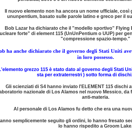
lmato
Il nuovo elemento non ha ancora un nome ufficiale, così g
RRA CAVA
ununpentium, basato sulle parole latino e greco per il 
ella TERRA CAVA
Bob Lazar ha dichiarato che il "modello sportivo" Flying D
ucleare forte" di element 115 (UnUnPentium o UUP) per gene
LLEANZA
"compressione spazio-tempo."
 Angeli
ob ha anche dichiarato che il governo degli Stati Uniti ave
in loro possesso.
 della razza umana
L'elemento grezzo 115 è stato dato al governo degli Stati Uni
ONDO
sta per extraterrestri ) sotto forma di dischi.
Gli scienziati di S4 hanno inviato l'ELEMENT 115 dischi 
laboratorio nazionale di Los Alamos nel nuovo Messico, da fr
anti-materia.
Al personale di Los Alamos fu detto che era una nuov
ENTARONO DEI
anno semplicemente seguito gli ordini, lo hanno fresato se
lo hanno rispedito a Groom Lake