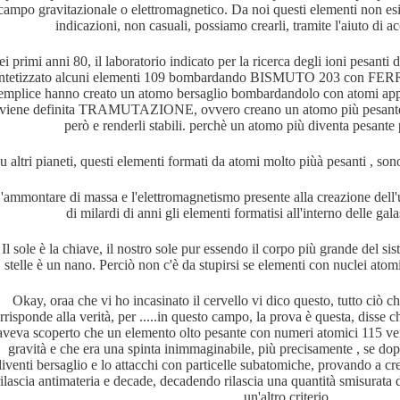
campo gravitazionale o elettromagnetico. Da noi questi elementi non esi
indicazioni, non casuali, possiamo crearli, tramite l'aiuto di acc
i primi anni 80, il laboratorio indicato per la ricerca degli ioni pe
intetizzato alcuni elementi 109 bombardando BISMUTO 203 con FERRO 
emplice hanno creato un atomo bersaglio bombardandolo con atomi appos
viene definita TRAMUTAZIONE, ovvero creano un atomo più pesante u
però e renderli stabili. perchè un atomo più diventa pesante 
uello che c'è da sapere
u altri pianeti, questi elementi formati da atomi molto piùà pesanti , sono
'ammontare di massa e l'elettromagnetismo presente alla creazione dell'
di milardi di anni gli elementi formatisi all'interno delle galas
Il sole è la chiave, il nostro sole pur essendo il corpo più grande del si
stelle è un nano. Perciò non c'è da stupirsi se elementi con nuclei atom
Okay, oraa che vi ho incasinato il cervello vi dico questo, tutto c
rrisponde alla verità, per .....in questo campo, la prova è questa, disse 
età
 aveva scoperto che un elemento olto pesante con numeri atomici 115 veni
gravità e che era una spinta inimmaginabile, più precisamente , se dop
diventi bersaglio e lo attacchi con particelle subatomiche, provando a cr
rilascia antimateria e decade, decadendo rilascia una quantità smisurata
un'altro criterio.