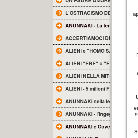
UN PADRE AMOREVOLE -
L'OSTRACISMO DEI TG
ap
ANUNNAKI - La terra degli......
ACCERTIAMOCI DELLE COSE
ALIENI e "HOMO SAPIENS"
ALIENI "EBE" o "EBENS"-
ALIENI NELLA MITOLOGIA
ALIENI - 5 milioni FRA NOI
ANUNNAKI nella lett. religiosa
v
ANUNNAKI - l'ingegneria genet
n
ANUNNAKI e Governo Ombra
S