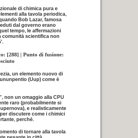
azionale di chimica pura e
lementi alla tavola periodica,
9 quando Bob Lazar, famosa
seduti dal governo erano
quel tempo, le affermazioni
a comunità scientifica non
'.
 [288] | Punto di fusione:
sciuto
Svezia, un elemento nuovo di
o ununpentio (Uup) come è
5", non un omaggio alla CPU
ente raro (probabilmente si
Supernova), e realisticamente
per discutere come i chimici
rtante, perché.
momento di tornare alla tavola
e pesante in città.