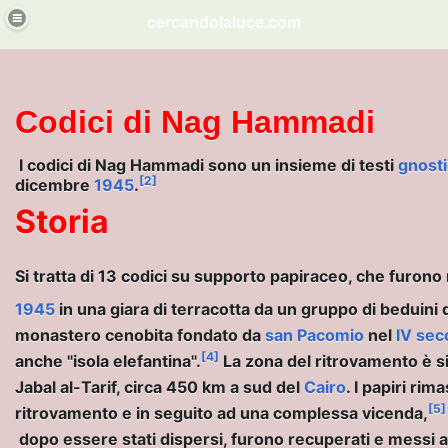
cercandolaluce.com
ITA'.
Codici di Nag Hammadi
I
codici di Nag Hammadi
sono un insieme di testi
gnostic
[2]
dicembre
1945
.
dese
Storia
Si tratta di 13 codici su supporto papiraceo, che furono 
na
1945
in una giara di terracotta da un gruppo di beduini d
EMMINILE NELLO GNOSTICISMO
monastero cenobita fondato da
san Pacomio
nel
IV sec
[4]
anche "isola elefantina".
La zona del ritrovamento è si
Jabal al-Tarif, circa 450 km a sud del
Cairo
. I papiri ri
[5]
ritrovamento e in seguito ad una complessa vicenda,
dopo essere stati dispersi, furono recuperati e messi a 
i sumeri