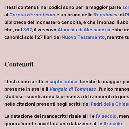
I testi contenuti nei codici sono per la maggior parte
scr
o
al
Corpus Hermeticum
e un brano della
Repubblica
di
P
biblioteca del monastero cenobita, e che i monaci li a
che, nel
367
, il vescovo
Atanasio di Alessandria
ebbe inv
canonici solo i 27 libri del
Nuovo Testamento
, mentre tu
taliano
Contenuti
PAGO DI ATENE
I testi sono scritti in
copto antico
, benché la maggior part
presente in essi è il
Vangelo di Tommaso
, l'unico mano
studiosi riscontrarono la presenza di frammenti di quest
nelle citazioni presenti negli scritti dei
Padri della Chies
La datazione dei manoscritti risale al
III
e
IV secolo
, men
generalmente accettata una datazione al
I
e
II secolo
.