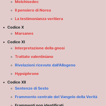
Melchisedec
Il pensiero di Norea
La testimonianza veritiera
Codice X
Marsanes
Codice XI
Interpretazione della gnosi
a
Trattato valentiniano
Rivelazioni ricevute dall'Allogeno
to
Hypsiphrone
 CAVA
Codice XII
Sentenze di Sesto
a TERRA CAVA
Frammento centrale del Vangelo della Verità
EANZA
Frammenti non identificati