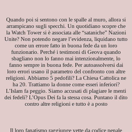
Quando poi si sentono con le spalle al muro, allora si
arrampicano sugli specchi. Un quotidiano scopre che
la Watch Tower si è associata alle “sataniche” Nazioni
Unite? Non potendo negare l’evidenza, liquidano tutto
come un errore fatto in buona fede da un loro
funzionario. Perché i testimoni di Geova quando
sbagliano non lo fanno mai intenzionalmente, lo
a
fanno sempre in buona fede. Per autoassolversi dai
loro errori usano il parametro del confronto con altre
religioni. Abbiamo 5 pedofili? La Chiesa Cattolica ne
ha 20. Trattiamo la donne come esseri inferiori?
to
L’Islam fa peggio. Siamo accusati di plagiare le menti
dei fedeli? L’Opus Dei fa la stessa cosa. Puntano il dito
 CAVA
contro altre religioni e tutto è a posto
a TERRA CAVA
EANZA
Il loro fanatismo raggiunge vette da codice penale