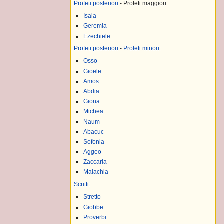
Profeti posteriori
- Profeti maggiori:
Isaia
o
Geremia
Ezechiele
Profeti posteriori
-
Profeti minori
:
Osso
Gioele
Amos
Abdia
Giona
taliano
Michea
Naum
PAGO DI ATENE
Abacuc
Sofonia
Aggeo
Zaccaria
Malachia
Scritti
:
Stretto
Giobbe
Proverbi