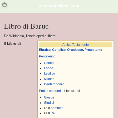
cercandolaluce.com
ITA'.
Libro di Baruc
Da Wikipedia, l'enciclopedia libera.
Vai
Vai
Il
Libro di
Antico Testamento
alla
alla
Ebraico
,
Cattolico
,
Ortodosso
,
Protestante
dese
navigazione
ricerca
Pentateuco
:
Genesi
Esodo
na
Levitico
Numeri
EMMINILE NELLO GNOSTICISMO
Deuteronomio
Profeti anteriori
o Libri storici:
Giosuè
Giudici
I e II
Samuele
I e II
Re
i sumeri