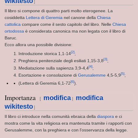
wikitesto
]
Il libro si compone di quattro parti molto eterogenee. La
cosiddetta
Lettera di Geremia
nel canone della
Chiesa
cattolica
compare come il sesto capitolo del libro. Nelle
Chiesa
ortodossa
è considerata canonica ma non legata con il libro di
Baruc.
Ecco allora una possibile divisione:
[2]
Introduzione storica 1,1-14
;
[3]
Preghiera penitenziale degli esiliati 1,15-3,8
;
a
[4]
Mediatazione sulla sapienza 3,9-4,4
;
[5]
Esortazione e consolazione di
Gerusalemme
4,5-5,9
;
[6]
(Lettera di Geremia 6,1-72
).
to
Importanza
modifica
modifica
[
|
wikitesto
 CAVA
]
Il libro ci introduce nella comunità ebraica della
diaspora
e ci
a TERRA CAVA
mostra come la vita religiosa era mantenuta tramite i rapporti con
Gerusalemme, con la preghiera e con l'osservanza della legge.
EANZA