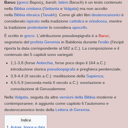
Baruc
(
greco
Βαρούχ,
barùh
;
latino
Baruch
) è un testo contenuto
ZIONI
nella
Bibbia
cristiana
(
Settanta
e
Vulgata
) ma non accolto
nella
Bibbia
ebraica
(
Tanakh
). Come gli altri libri
deuterocanonici
è
considerato
ispirato
nella tradizione
cattolica
e
ortodossa
, mentre
STICHE E FUNZIONI
la tradizione
protestante
lo considera
apocrifo
.
È scritto in
greco
. L'attribuzione pseudoepigrafa è a
Baruc
,
segretario del
profeta Geremia
in Babilonia durante l'
esilio
(l'incipit
riporta la data corrispondente al 582 a.C.). La composizione e il
contenuto dei 5 capitoli sono variegati:
1,1-3,8 (forse
Antiochia
, forse poco dopo il 164 a.C.):
introduzione storica
pseudoepigrafa
e preghiera penitenziale;
3,9-4,4 (II secolo a.C.): meditazione della
Sapienza
;
4,5-5,9 (seconda metà II secolo a.C.): esortazione e
consolazione di Gerusalemme.
Nella
Vulgata
, seguita da altre
versioni della Bibbia
moderne e
contemporanee, è aggiunto come capitolo 6 l'autonomo e
deuterocanonico testo della
Lettera di Geremia
.
Indice
IO
1
Autore, lingua e data