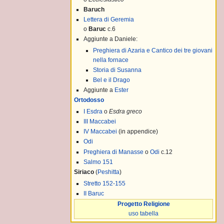
Baruch
Lettera di Geremia
o
Baruc
c.6
Aggiunte a Daniele:
Preghiera di Azaria e Cantico dei tre giovani
nella fornace
Storia di Susanna
Bel e il Drago
Aggiunte a
Ester
Ortodosso
I Esdra
o
Esdra greco
III Maccabei
IV Maccabei
(in appendice)
Odi
Preghiera di Manasse
o
Odi
c.12
Salmo 151
Siriaco
(
Peshitta
)
Stretto 152-155
mento
II Baruc
Progetto Religione
uso tabella