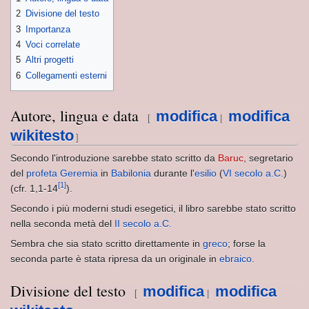
2
Divisione del testo
3
Importanza
4
Voci correlate
5
Altri progetti
6
Collegamenti esterni
Autore, lingua e data
modifica
modifica
[
|
wikitesto
]
Secondo l'introduzione sarebbe stato scritto da
Baruc
, segretario
ondo
del
profeta
Geremia
in
Babilonia
durante l'
esilio
(
VI secolo a.C.
)
[1]
(cfr. 1,1-14
).
Secondo i più moderni studi esegetici, il libro sarebbe stato scritto
nella seconda metà del
II secolo a.C.
Sembra che sia stato scritto direttamente in
greco
; forse la
seconda parte è stata ripresa da un originale in
ebraico
.
NSEGNATE
Divisione del testo
modifica
modifica
[
|