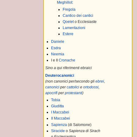
Meghillot
:
Fregola
Cantico dei cantici
Qoelet
o Ecclesiaste
Lamentazioni
Estere
Daniele
Esdra
Neemia
I e II
Cronache
Sino a qui riferimenti ebraici
Deuterocanonici
(non canonici per/secondo gli
ebrei
,
canonici
per
cattolici
e
ortodossi
,
apocrifi
per
protestanti
)
Tobia
Giuditta
I Maccabei
II Maccabei
lo che c'è da sapere
Sapienza
(di Salomone)
Siracide
o
Sapienza di Sirach
o
Ecclesiastico